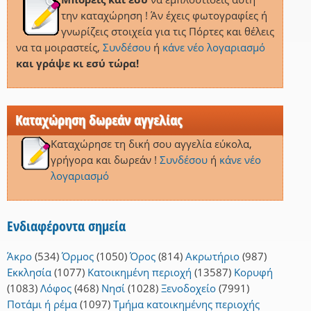
την καταχώρηση ! Άν έχεις φωτογραφίες ή
γνωρίζεις στοιχεία για τις Πόρτες και θέλεις
να τα μοιραστείς,
Συνδέσου
ή
κάνε νέο λογαριασμό
και γράψε κι εσύ τώρα!
Καταχώρηση δωρεάν αγγελίας
Καταχώρησε τη δική σου αγγελία εύκολα,
γρήγορα και δωρεάν !
Συνδέσου
ή
κάνε νέο
λογαριασμό
Ενδιαφέροντα σημεία
Άκρο
(534)
Όρμος
(1050)
Όρος
(814)
Ακρωτήριο
(987)
Εκκλησία
(1077)
Κατοικημένη περιοχή
(13587)
Κορυφή
(1083)
Λόφος
(468)
Νησί
(1028)
Ξενοδοχείο
(7991)
Ποτάμι ή ρέμα
(1097)
Τμήμα κατοικημένης περιοχής