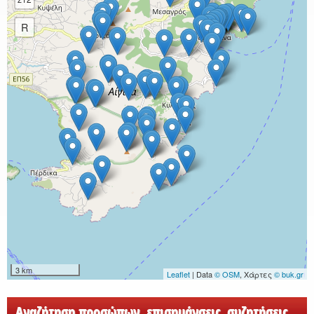
R
3 km
Leaflet
| Data
© OSM
, Χάρτες
© buk.gr
Αναζήτηση προσώπων, επισημάνσεις, συζητήσεις