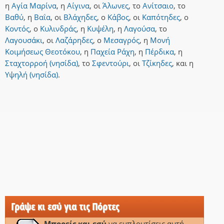
η
Αγία Μαρίνα
,
η
Αίγινα
,
οι
Άλωνες
,
το
Ανίτσαιο
,
το
Βαθύ
,
η
Βαΐα
,
οι
Βλάχηδες
,
ο
Κάβος
,
οι
Καπότηδες
,
ο
Κοντός
,
ο
Κυλινδράς
,
η
Κυψέλη
,
η
Λαγούσα
,
το
Λαγουσάκι
,
οι
Λαζάρηδες
,
ο
Μεσαγρός
,
η
Μονή
Κοιμήσεως Θεοτόκου
,
η
Παχεία Ράχη
,
η
Πέρδικα
,
η
Σταχτορροή (νησίδα)
,
το
Σφεντούρι
,
οι
Τζίκηδες
,
και
η
Υψηλή (νησίδα)
.
Γράψε κι εσύ για τις Πόρτες
Μπορείς και εσύ
να εμπλουτίσεις αυτή