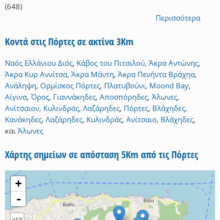
(648)
Περισσότερα
Κοντά στις Πόρτες σε ακτίνα 3Km
Ναός Ελλάνιου Διός
,
Κάβος του Πιτσιλού
,
Άκρα Αντώνης
,
Άκρα Κυρ Αννίτσα
,
Άκρα Μάντη
,
Άκρα Πενήντα Βράχηα
,
Ανάληψη
,
Ορμίσκος Πόρτες
,
Πλατυβούνι
,
Moond Bay
,
Αίγινα
,
Όρος
,
Γιαννάκηδες
,
Αποσπόρηδες
,
Άλωνες
,
Ανίτσαιον
,
Κυλινδράς
,
Λαζάρηδες
,
Πόρτες
,
Βλάχηδες
,
Kανάκηδες
,
Λαζάρηδες
,
Κυλινδράς
,
Ανίτσαιο
,
Βλάχηδες
,
και
Άλωνες
Χάρτης σημείων σε απόσταση 5Km από τις Πόρτες
+
-
z12