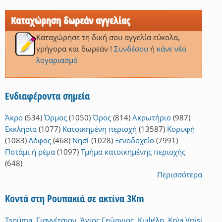
Καταχώρηση δωρεάν αγγελίας
Καταχώρησε τη δική σου αγγελία εύκολα,
γρήγορα και δωρεάν !
Συνδέσου
ή
κάνε νέο
λογαριασμό
Ενδιαφέροντα σημεία
Άκρο
(534)
Όρμος
(1050)
Όρος
(814)
Ακρωτήριο
(987)
Εκκλησία
(1077)
Κατοικημένη περιοχή
(13587)
Κορυφή
(1083)
Λόφος
(468)
Νησί
(1028)
Ξενοδοχείο
(7991)
Ποτάμι ή ρέμα
(1097)
Τμήμα κατοικημένης περιοχής
(648)
Περισσότερα
Κοντά στη Ρουπακιά σε ακτίνα 3Km
Tsoúma
,
Γιαννίτσιον
,
Άγιος Γεώργιος
,
Κυψέλη
,
Krýa Vrýsi
,