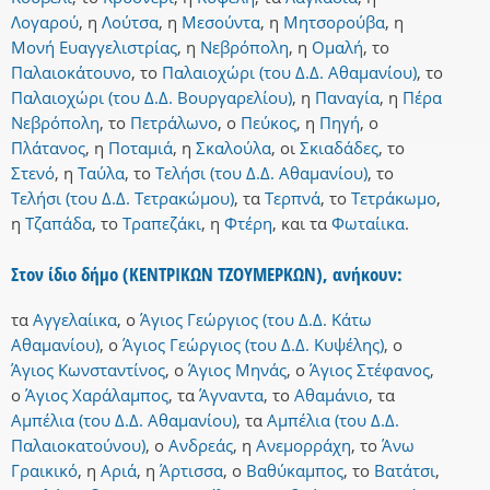
Λογαρού
,
η
Λούτσα
,
η
Μεσούντα
,
η
Μητσορούβα
,
η
Μονή Ευαγγελιστρίας
,
η
Νεβρόπολη
,
η
Ομαλή
,
το
Παλαιοκάτουνο
,
το
Παλαιοχώρι (του Δ.Δ. Αθαμανίου)
,
το
Παλαιοχώρι (του Δ.Δ. Βουργαρελίου)
,
η
Παναγία
,
η
Πέρα
Νεβρόπολη
,
το
Πετράλωνο
,
ο
Πεύκος
,
η
Πηγή
,
ο
Πλάτανος
,
η
Ποταμιά
,
η
Σκαλούλα
,
οι
Σκιαδάδες
,
το
Στενό
,
η
Ταύλα
,
το
Τελήσι (του Δ.Δ. Αθαμανίου)
,
το
Τελήσι (του Δ.Δ. Τετρακώμου)
,
τα
Τερπνά
,
το
Τετράκωμο
,
η
Τζαπάδα
,
το
Τραπεζάκι
,
η
Φτέρη
,
και
τα
Φωταίικα
.
Στον ίδιο δήμο (ΚΕΝΤΡΙΚΩΝ ΤΖΟΥΜΕΡΚΩΝ), ανήκουν:
τα
Αγγελαίικα
,
ο
Άγιος Γεώργιος (του Δ.Δ. Κάτω
Αθαμανίου)
,
ο
Άγιος Γεώργιος (του Δ.Δ. Κυψέλης)
,
ο
Άγιος Κωνσταντίνος
,
ο
Άγιος Μηνάς
,
ο
Άγιος Στέφανος
,
ο
Άγιος Χαράλαμπος
,
τα
Άγναντα
,
το
Αθαμάνιο
,
τα
Αμπέλια (του Δ.Δ. Αθαμανίου)
,
τα
Αμπέλια (του Δ.Δ.
Παλαιοκατούνου)
,
ο
Ανδρεάς
,
η
Ανεμορράχη
,
το
Άνω
Γραικικό
,
η
Αριά
,
η
Άρτισσα
,
ο
Βαθύκαμπος
,
το
Βατάτσι
,