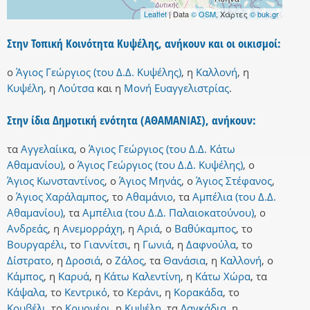
Leaflet
| Data
© OSM
, Χάρτες
© buk.gr
Στην Τοπική Κοινότητα Κυψέλης, ανήκουν και οι οικισμοί:
ο
Άγιος Γεώργιος (του Δ.Δ. Κυψέλης)
,
η
Καλλονή
,
η
Κυψέλη
,
η
Λούτσα
και
η
Μονή Ευαγγελιστρίας
.
Στην ίδια Δημοτική ενότητα (ΑΘΑΜΑΝΙΑΣ), ανήκουν:
τα
Αγγελαίικα
,
ο
Άγιος Γεώργιος (του Δ.Δ. Κάτω
Αθαμανίου)
,
ο
Άγιος Γεώργιος (του Δ.Δ. Κυψέλης)
,
ο
Άγιος Κωνσταντίνος
,
ο
Άγιος Μηνάς
,
ο
Άγιος Στέφανος
,
ο
Άγιος Χαράλαμπος
,
το
Αθαμάνιο
,
τα
Αμπέλια (του Δ.Δ.
Αθαμανίου)
,
τα
Αμπέλια (του Δ.Δ. Παλαιοκατούνου)
,
ο
Ανδρεάς
,
η
Ανεμορράχη
,
η
Αριά
,
ο
Βαθύκαμπος
,
το
Βουργαρέλι
,
το
Γιαννίτσι
,
η
Γωνιά
,
η
Δαφνούλα
,
το
Δίστρατο
,
η
Δροσιά
,
ο
Ζάλος
,
τα
Θανάσια
,
η
Καλλονή
,
ο
Κάμπος
,
η
Καρυά
,
η
Κάτω Καλεντίνη
,
η
Κάτω Χώρα
,
τα
Κάψαλα
,
το
Κεντρικό
,
το
Κεράνι
,
η
Κορακάδα
,
το
Κουβέλι
,
το
Κρυονέρι
,
η
Κυψέλη
,
τα
Λαγκάδια
,
η