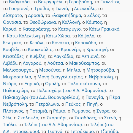
τα
Βλάγκαδα
,
το
Βουργαρέλι
,
η
Γεροβρύση
,
το
Γιαννίτσι
,
τα
Γουριανά
,
η
Γραβιά
,
η
Γωνιά
,
η
Δαφνούλα
,
το
Δίστρατο
,
η
Δροσιά
,
το
Ελαφοπήδημα
,
ο
Ζάλος
,
τα
Θανάσια
,
τα
Θεοδώριανα
,
η
Καλλονή
,
ο
Κάμπος
,
η
Καρυά
,
ο
Καταρράκτης
,
το
Καταφύγιο
,
το
Κάτω Γραικικό
,
η
Κάτω Καλεντίνη
,
η
Κάτω Χώρα
,
τα
Κάψαλα
,
το
Κεντρικό
,
το
Κεράνι
,
τα
Κονάκια
,
η
Κορακάδα
,
το
Κουβέλι
,
τα
Κουκκούλια
,
το
Κρυονέρι
,
η
Κρυοπηγή
,
οι
Κτιστάδες
,
η
Κυψέλη
,
τα
Λαγκάδια
,
τα
Λεπιανά
,
το
Λιβάδι
,
η
Λογαρού
,
η
Λούτσα
,
ο
Μακρύκαμπος
,
οι
Μελισσουργοί
,
η
Μεσούντα
,
η
Μηλιά
,
η
Μητσορούβα
,
η
Μικροσπηλιά
,
η
Μονή Ευαγγελιστρίας
,
η
Νεβρόπολη
,
η
Ντάρα
,
το
Ξηρικό
,
η
Ομαλή
,
το
Παλαιοκάτουνο
,
το
Παλαιοχώρι
,
το
Παλαιοχώρι (του Δ.Δ. Αθαμανίου)
,
το
Παλαιοχώρι (του Δ.Δ. Βουργαρελίου)
,
η
Παναγία
,
η
Πέρα
Νεβρόπολη
,
το
Πετράλωνο
,
ο
Πεύκος
,
η
Πηγή
,
ο
Πλάτανος
,
η
Ποταμιά
,
η
Ράμια
,
ο
Ρωμανός
,
η
Σγάρα
,
το
Σέλι
,
η
Σκαλούλα
,
το
Σκαρπάρι
,
οι
Σκιαδάδες
,
το
Στενό
,
η
Ταύλα
,
το
Τελήσι (του Δ.Δ. Αθαμανίου)
,
το
Τελήσι (του
Δ.Δ. Τετρακώμου)
,
τα
Τερπνά
,
το
Τετράκωμο
,
η
Τζαπάδα
,