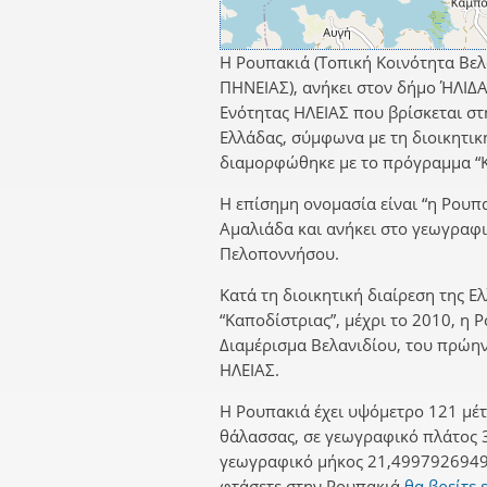
Η Ρουπακιά (Τοπική Κοινότητα Βελ
ΠΗΝΕΙΑΣ), ανήκει στον δήμο ΉΛΙΔΑ
Ενότητας ΗΛΕΙΑΣ που βρίσκεται στ
Ελλάδας, σύμφωνα με τη διοικητικ
διαμορφώθηκε με το πρόγραμμα “Κ
Η επίσημη ονομασία είναι “η Ρουπα
Αμαλιάδα και ανήκει στο γεωγραφ
Πελοποννήσου.
Κατά τη διοικητική διαίρεση της Ε
“Καποδίστριας”, μέχρι το 2010, η 
Διαμέρισμα Βελανιδίου, του πρώ
ΗΛΕΙΑΣ.
Η Ρουπακιά έχει υψόμετρο 121 μέτ
θάλασσας, σε γεωγραφικό πλάτος 
γεωγραφικό μήκος 21,4997926949.
φτάσετε στην Ρουπακιά
θα βρείτε 