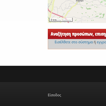
3 km
Αναζήτηση προσώπων, επισημ
Εισέλθετε στο σύστημα
ή
εγγρ
Είσοδος