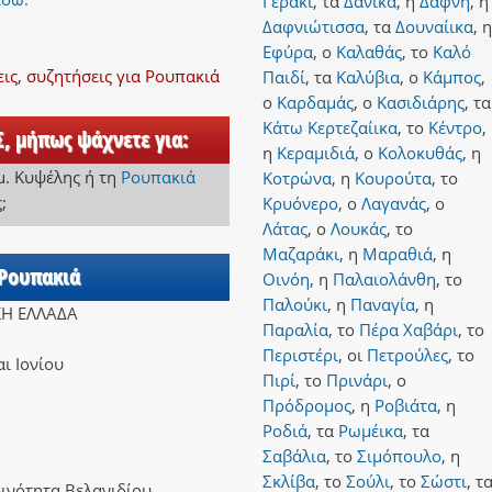
Γεράκι
,
τα
Δανικά
,
η
Δάφνη
,
η
Δαφνιώτισσα
,
τα
Δουναίικα
,
η
Εφύρα
,
ο
Καλαθάς
,
το
Καλό
ς, συζητήσεις για Ρουπακιά
Παιδί
,
τα
Καλύβια
,
ο
Κάμπος
,
ο
Καρδαμάς
,
ο
Κασιδιάρης
,
τα
Κάτω Κερτεζαίικα
,
το
Κέντρο
,
Σ, μήπως ψάχνετε για:
η
Κεραμιδιά
,
ο
Κολοκυθάς
,
η
μ. Κυψέλης
ή
τη
Ρουπακιά
Κοτρώνα
,
η
Κουρούτα
,
το
ς
;
Κρυόνερο
,
ο
Λαγανάς
,
ο
Λάτας
,
ο
Λουκάς
,
το
Μαζαράκι
,
η
Μαραθιά
,
η
 Ρουπακιά
Οινόη
,
η
Παλαιολάνθη
,
το
Παλούκι
,
η
Παναγία
,
η
ΚΗ ΕΛΛΑΔΑ
Παραλία
,
το
Πέρα Χαβάρι
,
το
Περιστέρι
,
οι
Πετρούλες
,
το
ι Ιονίου
Πιρί
,
το
Πρινάρι
,
ο
Πρόδρομος
,
η
Ροβιάτα
,
η
Ροδιά
,
τα
Ρωμέικα
,
τα
Σαβάλια
,
το
Σιμόπουλο
,
η
Σκλίβα
,
το
Σούλι
,
το
Σώστι
,
τ
ινότητα Βελανιδίου