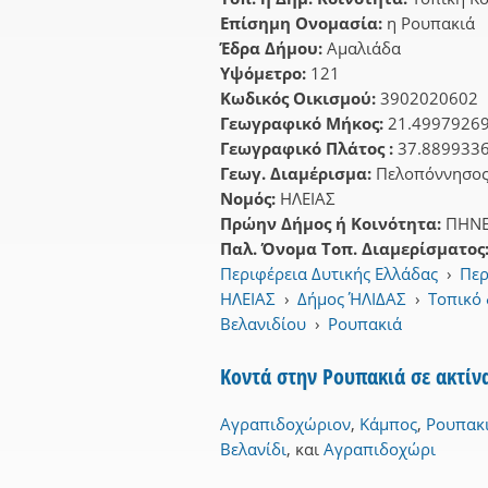
Επίσημη Ονομασία:
η Ρουπακιά
Έδρα Δήμου:
Αμαλιάδα
Υψόμετρο:
121
Κωδικός Οικισμού:
3902020602
Γεωγραφικό Μήκος:
21.4997926
Γεωγραφικό Πλάτος :
37.889933
Γεωγ. Διαμέρισμα:
Πελοπόννησο
Νομός:
ΗΛΕΙΑΣ
Πρώην Δήμος ή Κοινότητα:
ΠΗΝΕ
Παλ. Όνομα Τοπ. Διαμερίσματος
Περιφέρεια Δυτικής Ελλάδας
›
Περ
ΗΛΕΙΑΣ
›
Δήμος ΉΛΙΔΑΣ
›
Τοπικό
Βελανιδίου
›
Ρουπακιά
Κοντά στην Ρουπακιά σε ακτί
Αγραπιδοχώριον
,
Κάμπος
,
Ρουπακ
Βελανίδι
,
και
Αγραπιδοχώρι