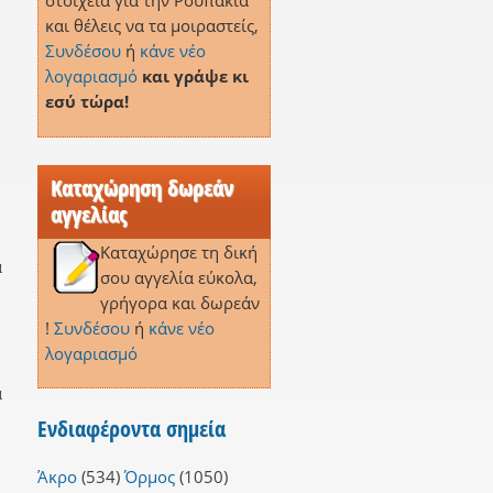
στοιχεία για την Ρουπακιά
και θέλεις να τα μοιραστείς,
Συνδέσου
ή
κάνε νέο
λογαριασμό
και γράψε κι
εσύ τώρα!
Καταχώρηση δωρεάν
αγγελίας
Καταχώρησε τη δική
α
σου αγγελία εύκολα,
γρήγορα και δωρεάν
!
Συνδέσου
ή
κάνε νέο
λογαριασμό
α
Ενδιαφέροντα σημεία
Άκρο
(534)
Όρμος
(1050)