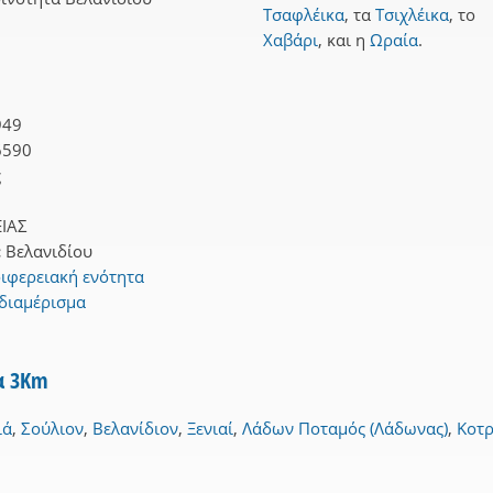
Τσαφλέικα
,
τα
Τσιχλέικα
,
το
Χαβάρι
,
και
η
Ωραία
.
949
6590
ς
ΙΑΣ
:
Βελανιδίου
ιφερειακή ενότητα
 διαμέρισμα
να 3Km
ιά
,
Σούλιον
,
Βελανίδιον
,
Ξενιαί
,
Λάδων Ποταμός (Λάδωνας)
,
Κοτ