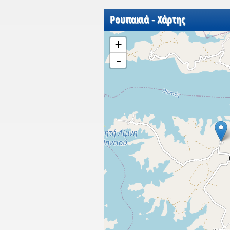
Ρουπακιά - Χάρτης
+
-