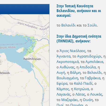
Στην Τοπική Κοινότητα
Βελανιδίου, ανήκουν και οι
οικισμοί:
το
Βελανίδι
και
το
Σούλι
.
Στην ίδια Δημοτική ενότητα
(ΠΗΝΕΙΑΣ), ανήκουν:
ο
Άγιος Νικόλαος
,
τα
Άγναντα
,
το
Αγραπιδοχώρι
,
η
Ακροποταμιά
,
τα
Αμπελάκια
,
ο
Ανθώνας
,
η
Απιδούλα
,
η
Αυγή
,
η
Βάλμη
,
το
Βελανίδι
,
η
Βουλιαγμένη
,
τα
Γαβράκια
,
η
Εφύρα
,
το
Καλό Παιδί
,
ο
Κάμπος
,
η
Κοτρώνα
,
ο
Λαγανάς
,
ο
Λάτας
,
ο
Λουκάς
,
το
Μαζαράκι
,
η
Οινόη
,
το
Πιρί
,
το
Πρινάρι
,
ο