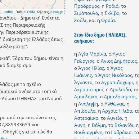
Πρόδρομος
,
η
Ροδιά
,
το
Leaflet
| Data
© OSM
, Χάρτες
© buk.gr
Σιμόπουλο
,
η
Σκλίβα
,
το
ανιδίου - Δημοτική Ενότητα
Σούλι
,
και
η
Ωραία
.
Σ της Περιφερειακής
ην Περιφέρεια Δυτικής
Στον ίδιο δήμο (ΉΛΙΔΑΣ),
ή διαίρεση της Ελλάδας όπως
ανήκουν:
αλλικράτης”.
η
Αγία Μαρίνα
,
ο
Άγιος
κιά”. Έδρα του δήμου είναι η
Γεώργιος
,
ο
Άγιος Δημήτριος
,
ικό διαμέρισμα
ο
Άγιος Ηλίας
,
ο
Άγιος
Ιωάννης
,
ο
Άγιος Νικόλαος
,
τ
Άγναντα
,
το
Αγραπιδοχώρι
,
η
λλάδας με το σχέδιο
Ακροποταμιά
,
η
Αμαλιάδα
,
τα
Ρουπακιά ανήκε στο Τοπικό
Αμπελάκια
,
ο
Αμπελόκαμπος
,
ην Δήμου ΠΗΝΕΙΑΣ του Νομού
η
Ανάληψη
,
ο
Ανθώνας
,
η
Απιδούλα
,
η
Αρχαία Ήλιδα
,
τ
ρα από την επιφάνεια της
Αστεραίικα
,
το
Αυγείο
,
η
37,889933659 και
Αυγή
,
η
Βάλμη
,
το
Βελανίδι
,
η
 Οδηγίες για το πώς θα
Βουλιαγμένη
,
τα
Γαβράκια
,
το
εδώ.