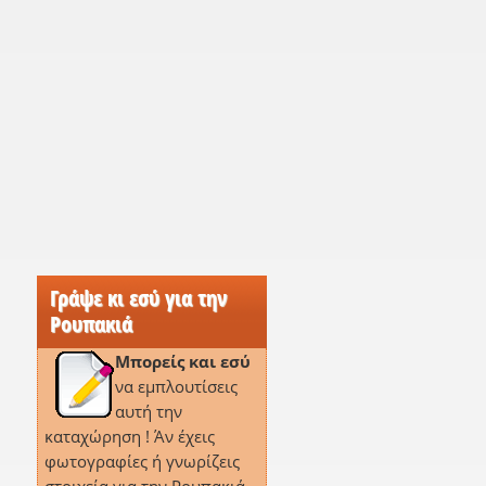
Γράψε κι εσύ για την
Ρουπακιά
Μπορείς και εσύ
να εμπλουτίσεις
αυτή την
καταχώρηση ! Άν έχεις
φωτογραφίες ή γνωρίζεις