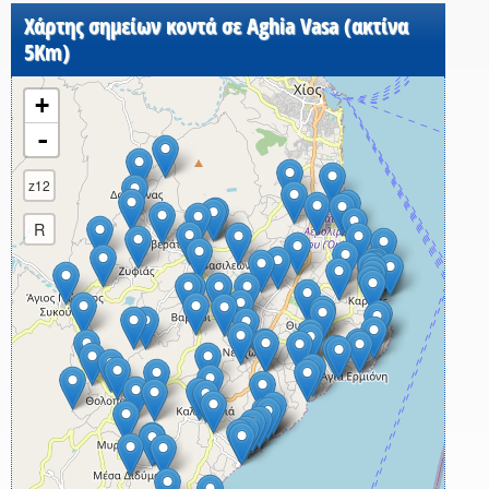
Χάρτης σημείων κοντά σε Aghia Vasa (ακτίνα
5Km)
+
-
z12
R