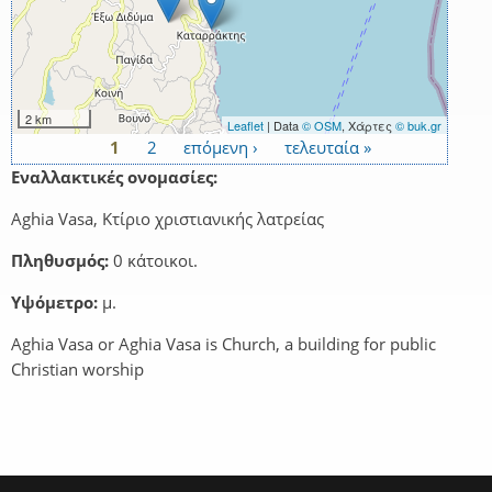
2 km
Leaflet
| Data
© OSM
, Χάρτες
© buk.gr
1
2
επόμενη ›
τελευταία »
Σελίδες
Εναλλακτικές ονομασίες:
Aghia Vasa, Κτίριο χριστιανικής λατρείας
Πληθυσμός:
0 κάτοικοι.
Υψόμετρο:
μ.
Aghia Vasa or Aghia Vasa is Church, a building for public
Christian worship