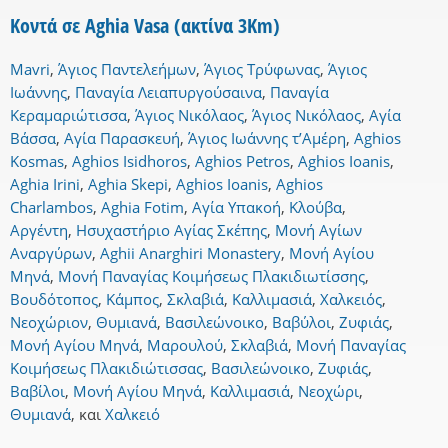
Κοντά σε Aghia Vasa (ακτίνα 3Km)
Mavri
,
Άγιος Παντελεήμων
,
Άγιος Τρύφωνας
,
Άγιος
Ιωάννης
,
Παναγία Λειαπυργούσαινα
,
Παναγία
Κεραμαριώτισσα
,
Άγιος Νικόλαος
,
Άγιος Νικόλαος
,
Αγία
Βάσσα
,
Αγία Παρασκευή
,
Άγιος Ιωάννης τ’Αμέρη
,
Aghios
Kosmas
,
Aghios Isidhoros
,
Aghios Petros
,
Aghios Ioanis
,
Aghia Irini
,
Aghia Skepi
,
Aghios Ioanis
,
Aghios
Charlambos
,
Aghia Fotim
,
Αγία Υπακοή
,
Κλούβα
,
Αργέντη
,
Ησυχαστήριο Αγίας Σκέπης
,
Μονή Αγίων
Αναργύρων
,
Aghii Anarghiri Monastery
,
Μονή Αγίου
Μηνά
,
Μονή Παναγίας Κοιμήσεως Πλακιδιωτίσσης
,
Βουδότοπος
,
Κάμπος
,
Σκλαβιά
,
Καλλιμασιά
,
Χαλκειός
,
Νεοχώριον
,
Θυμιανά
,
Βασιλεώνοικο
,
Βαβύλοι
,
Ζυφιάς
,
Μονή Αγίου Μηνά
,
Μαρουλού
,
Σκλαβιά
,
Μονή Παναγίας
Κοιμήσεως Πλακιδιώτισσας
,
Βασιλεώνοικο
,
Ζυφιάς
,
Βαβίλοι
,
Μονή Αγίου Μηνά
,
Καλλιμασιά
,
Νεοχώρι
,
Θυμιανά
,
και
Χαλκειό