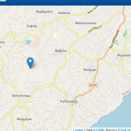
Leaflet
| Data
© OSM
, Χάρτες
© buk.gr