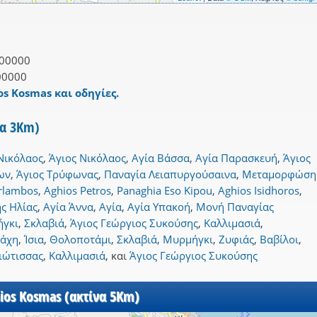
00000
00000
os Kosmas και οδηγίες.
να 3Km)
Νικόλαος
,
Άγιος Νικόλαος
,
Αγία Βάσσα
,
Αγία Παρασκευή
,
Άγιος
ων
,
Άγιος Τρύφωνας
,
Παναγία Λειαπυργούσαινα
,
Μεταμορφώση
rlambos
,
Aghios Petros
,
Panaghia Eso Kipou
,
Aghios Isidhoros
,
ς Ηλίας
,
Αγία Άννα
,
Αγία
,
Αγία Υπακοή
,
Μονή Παναγίας
γκι
,
Σκλαβιά
,
Άγιος Γεώργιος Συκούσης
,
Καλλιμασιά
,
άχη
,
Ίσια
,
Θολοποτάμι
,
Σκλαβιά
,
Μυρμήγκι
,
Ζυφιάς
,
Βαβίλοι
,
ιώτισσας
,
Καλλιμασιά
,
και
Άγιος Γεώργιος Συκούσης
ios Kosmas (ακτίνα 5Km)