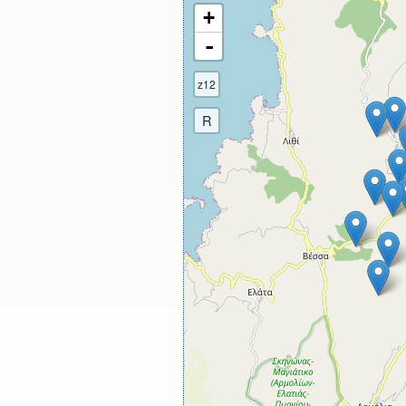
+
-
z12
R