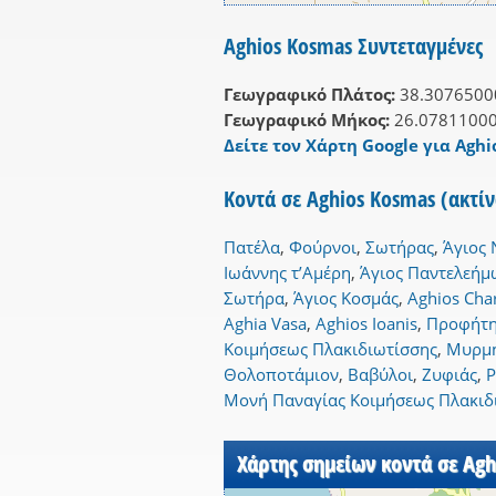
Aghios Kosmas Συντεταγμένες
Γεωγραφικό Πλάτος:
38.3076500
Γεωγραφικό Μήκος:
26.0781100
Δείτε τον Χάρτη Google για Aghi
Κοντά σε Aghios Kosmas (ακτί
Πατέλα
,
Φούρνοι
,
Σωτήρας
,
Άγιος 
Ιωάννης τ’Αμέρη
,
Άγιος Παντελεήμ
Σωτήρα
,
Άγιος Κοσμάς
,
Aghios Cha
Aghia Vasa
,
Aghios Ioanis
,
Προφήτη
Κοιμήσεως Πλακιδιωτίσσης
,
Μυρμή
Θολοποτάμιον
,
Βαβύλοι
,
Ζυφιάς
,
Ρ
Μονή Παναγίας Κοιμήσεως Πλακιδ
Χάρτης σημείων κοντά σε Agh