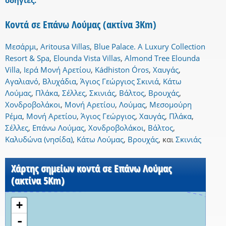
οδηγίες.
Κοντά σε Επάνω Λούμας (ακτίνα 3Km)
Μεσάρμι
,
Aritousa Villas
,
Blue Palace. A Luxury Collection
Resort & Spa
,
Elounda Vista Villas
,
Almond Tree Elounda
Villa
,
Ιερά Μονή Αρετίου
,
Kádhiston Óros
,
Χαυγάς
,
Αγαλιανό
,
Βλυχάδια
,
Άγιος Γεώργιος Σκινιά
,
Κάτω
Λούμας
,
Πλάκα
,
Σέλλες
,
Σκινιάς
,
Βάλτος
,
Βρουχάς
,
Χονδροβολάκοι
,
Μονή Αρετίου
,
Λούμας
,
Μεσομούρη
Ρέμα
,
Μονή Αρετίου
,
Άγιος Γεώργιος
,
Χαυγάς
,
Πλάκα
,
Σέλλες
,
Επάνω Λούμας
,
Χονδροβολάκοι
,
Βάλτος
,
Καλυδώνα (νησίδα)
,
Κάτω Λούμας
,
Βρουχάς
,
και
Σκινιάς
Χάρτης σημείων κοντά σε Επάνω Λούμας
(ακτίνα 5Km)
+
-