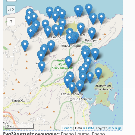
z12
R
3 km
Leaflet
| Data
© OSM
, Χάρτες
© buk.gr
Εναλλακτικές ονομασίες:
Epano Louma, Epano