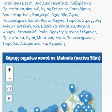
Hotel
,
Beis Beach
,
Βασιλικά Περιθείας
,
Λαζαράτικα
,
Πριφτιάτικα
,
Φουρνί
,
Άγιος Στέφανος Επισκέψεως
,
Άγιος Μαρτίνος
,
Βραχλερή
,
Αχαράβη
,
Άγιος
Παντελεήμων
,
Saoúli
,
Ρόδα
,
Ψαχνιά
,
Τριμόδι
,
Στρογγυλή
Αγίου Παντελεήμονα
,
Βασιλικά
,
Ριλιάτικα
,
Ψαχνιά
,
Φουρνί
,
Στρογγυλή
,
Ρόδα
,
Βραχλερή
,
Άγιος Στέφανος
,
Πριφτιάτικα
,
Άγιος Μαρτίνος
,
Άγιος Παντελεήμωνας
,
Τριμόδιο
,
Λαζαράτικα
,
και
Αχαράβη
Χάρτης σημείων κοντά σε Matoula (ακτίνα 5Km)
+
-
z12
R