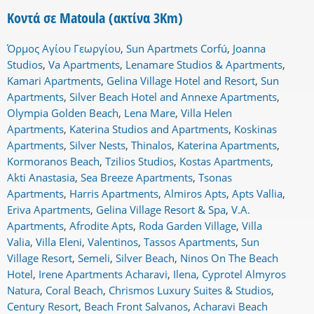
Κοντά σε Matoula (ακτίνα 3Km)
Όρμος Αγίου Γεωργίου
,
Sun Apartmets Corfú
,
Joanna
Studios
,
Va Apartments
,
Lenamare Studios & Apartments
,
Kamari Apartments
,
Gelina Village Hotel and Resort
,
Sun
Apartments
,
Silver Beach Hotel and Annexe Apartments
,
Olympia Golden Beach
,
Lena Mare
,
Villa Helen
Apartments
,
Katerina Studios and Apartments
,
Koskinas
Apartments
,
Silver Nests
,
Thinalos
,
Katerina Apartments
,
Kormoranos Beach
,
Tzilios Studios
,
Kostas Apartments
,
Akti Anastasia
,
Sea Breeze Apartments
,
Tsonas
Apartments
,
Harris Apartments
,
Almiros Apts
,
Apts Vallia
,
Eriva Apartments
,
Gelina Village Resort & Spa
,
V.A.
Apartments
,
Afrodite Apts
,
Roda Garden Village
,
Villa
Valia
,
Villa Eleni
,
Valentinos
,
Tassos Apartments
,
Sun
Village Resort
,
Semeli
,
Silver Beach
,
Ninos On The Beach
Hotel
,
Irene Apartments Acharavi
,
Ilena
,
Cyprotel Almyros
Natura
,
Coral Beach
,
Chrismos Luxury Suites & Studios
,
Century Resort
,
Beach Front Salvanos
,
Acharavi Beach