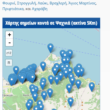
Φουρνί
,
Στρογγυλή
,
Λαύκι
,
Βραχλερή
,
Άγιος Μαρτίνος
,
Πριφτιάτικα
,
και
Αχαράβη
Χάρτης σημείων κοντά σε Ψαχνιά (ακτίνα 5Km)
+
-
z12
R