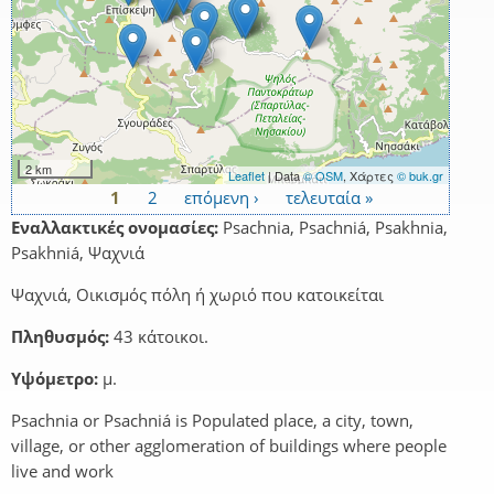
2 km
Leaflet
| Data
© OSM
, Χάρτες
© buk.gr
1
2
επόμενη ›
τελευταία »
Σελίδες
Εναλλακτικές ονομασίες:
Psachnia, Psachniá, Psakhnia,
Psakhniá, Ψαχνιά
Ψαχνιά, Οικισμός πόλη ή χωριό που κατοικείται
Πληθυσμός:
43 κάτοικοι.
Υψόμετρο:
μ.
Psachnia or Psachniá is Populated place, a city, town,
village, or other agglomeration of buildings where people
live and work