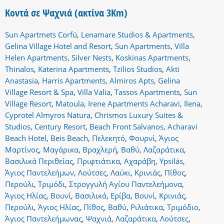
Κοντά σε Ψαχνιά (ακτίνα 3Km)
Sun Apartmets Corfú
,
Lenamare Studios & Apartments
,
Gelina Village Hotel and Resort
,
Sun Apartments
,
Villa
Helen Apartments
,
Silver Nests
,
Koskinas Apartments
,
Thinalos
,
Katerina Apartments
,
Tzilios Studios
,
Akti
Anastasia
,
Harris Apartments
,
Almiros Apts
,
Gelina
Village Resort & Spa
,
Villa Valia
,
Tassos Apartments
,
Sun
Village Resort
,
Matoula
,
Irene Apartments Acharavi
,
Ilena
,
Cyprotel Almyros Natura
,
Chrismos Luxury Suites &
Studios
,
Century Resort
,
Beach Front Salvanos
,
Acharavi
Beach Hotel
,
Beis Beach
,
Πελεκητό
,
Φουρνί
,
Άγιος
Μαρτίνος
,
Μαγάρικα
,
Βραχλερή
,
Βαθύ
,
Λαζαράτικα
,
Βασιλικά Περιθείας
,
Πριφτιάτικα
,
Αχαράβη
,
Ypsilás
,
Άγιος Παντελεήμων
,
Λούτσες
,
Λαύκι
,
Κρινιάς
,
Πίθος
,
Περούλι
,
Τριμόδι
,
Στρογγυλή Αγίου Παντελεήμονα
,
Άγιος Ηλίας
,
Βουνί
,
Βασιλικά
,
Ερίβα
,
Βουνί
,
Κρινιάς
,
Περούλι
,
Άγιος Ηλίας
,
Πίθος
,
Βαθύ
,
Ριλιάτικα
,
Τριμόδιο
,
Άγιος Παντελεήμωνας
,
Ψαχνιά
,
Λαζαράτικα
,
Λούτσες
,