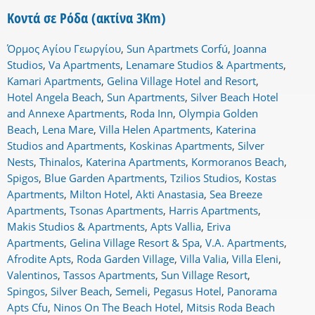
Κοντά σε Ρόδα (ακτίνα 3Km)
Όρμος Αγίου Γεωργίου
,
Sun Apartmets Corfú
,
Joanna
Studios
,
Va Apartments
,
Lenamare Studios & Apartments
,
Kamari Apartments
,
Gelina Village Hotel and Resort
,
Hotel Angela Beach
,
Sun Apartments
,
Silver Beach Hotel
and Annexe Apartments
,
Roda Inn
,
Olympia Golden
Beach
,
Lena Mare
,
Villa Helen Apartments
,
Katerina
Studios and Apartments
,
Koskinas Apartments
,
Silver
Nests
,
Thinalos
,
Katerina Apartments
,
Kormoranos Beach
,
Spigos
,
Blue Garden Apartments
,
Tzilios Studios
,
Kostas
Apartments
,
Milton Hotel
,
Akti Anastasia
,
Sea Breeze
Apartments
,
Tsonas Apartments
,
Harris Apartments
,
Makis Studios & Apartments
,
Apts Vallia
,
Eriva
Apartments
,
Gelina Village Resort & Spa
,
V.A. Apartments
,
Afrodite Apts
,
Roda Garden Village
,
Villa Valia
,
Villa Eleni
,
Valentinos
,
Tassos Apartments
,
Sun Village Resort
,
Spingos
,
Silver Beach
,
Semeli
,
Pegasus Hotel
,
Panorama
Apts Cfu
,
Ninos On The Beach Hotel
,
Mitsis Roda Beach