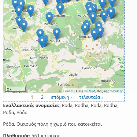
2 km
Leaflet
| Data
© OSM
, Χάρτες
© buk.gr
1
2
επόμενη ›
τελευταία »
Σελίδες
Εναλλακτικές ονομασίες:
Roda, Rodha, Róda, Ródha,
Ροδα, Ρόδα
Ρόδα, Οικισμός πόλη ή χωριό που κατοικείται
Πληθυσμός:
561 κάτοικοι.