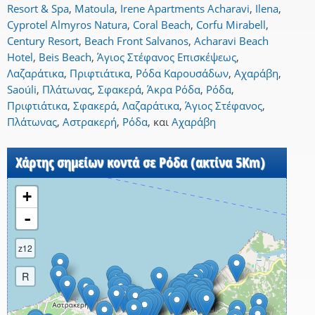
Resort & Spa
,
Matoula
,
Irene Apartments Acharavi
,
Ilena
,
Cyprotel Almyros Natura
,
Coral Beach
,
Corfu Mirabell
,
Century Resort
,
Beach Front Salvanos
,
Acharavi Beach
Hotel
,
Beis Beach
,
Άγιος Στέφανος Επισκέψεως
,
Λαζαράτικα
,
Πριφτιάτικα
,
Ρόδα Καρουσάδων
,
Αχαράβη
,
Saoúli
,
Πλάτωνας
,
Σφακερά
,
Άκρα Ρόδα
,
Ρόδα
,
Πριφτιάτικα
,
Σφακερά
,
Λαζαράτικα
,
Άγιος Στέφανος
,
Πλάτωνας
,
Αστρακερή
,
Ρόδα
,
και
Αχαράβη
Χάρτης σημείων κοντά σε Ρόδα (ακτίνα 5Km)
+
-
z12
R