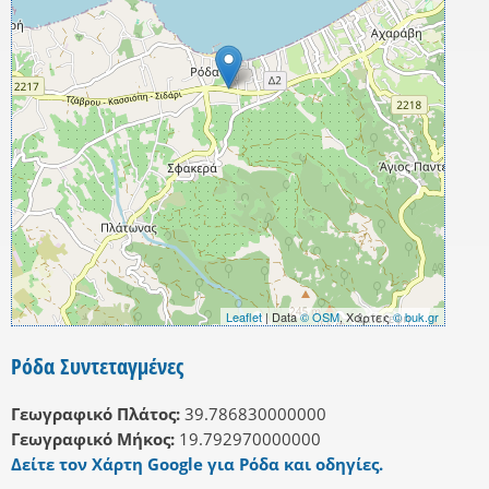
Leaflet
| Data
© OSM
, Χάρτες
© buk.gr
Ρόδα Συντεταγμένες
Γεωγραφικό Πλάτος:
39.786830000000
Γεωγραφικό Μήκος:
19.792970000000
Δείτε τον Χάρτη Google για Ρόδα και οδηγίες.