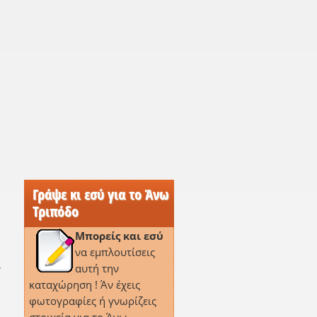
Γράψε κι εσύ για το Άνω
Τριπόδο
Μπορείς και εσύ
να εμπλουτίσεις
,
αυτή την
καταχώρηση ! Άν έχεις
φωτογραφίες ή γνωρίζεις