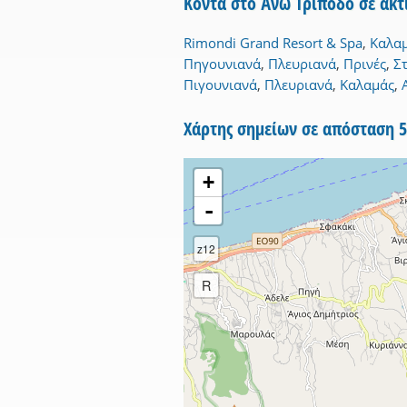
Κοντά στο Άνω Τριπόδο σε ακ
Rimondi Grand Resort & Spa
,
Καλα
Πηγουνιανά
,
Πλευριανά
,
Πρινές
,
Σ
Πιγουνιανά
,
Πλευριανά
,
Καλαμάς
,
Χάρτης σημείων σε απόσταση 
+
-
z12
R