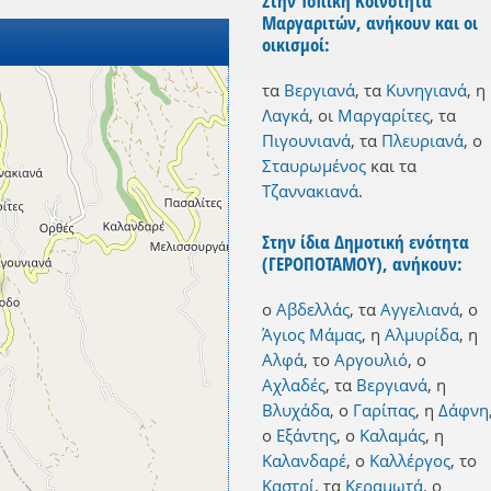
Στην Τοπική Κοινότητα
Μαργαριτών, ανήκουν και οι
οικισμοί:
τα
Βεργιανά
,
τα
Κυνηγιανά
,
η
Λαγκά
,
οι
Μαργαρίτες
,
τα
Πιγουνιανά
,
τα
Πλευριανά
,
ο
Σταυρωμένος
και
τα
Τζαννακιανά
.
Στην ίδια Δημοτική ενότητα
(ΓΕΡΟΠΟΤΑΜΟΥ), ανήκουν:
ο
Αβδελλάς
,
τα
Αγγελιανά
,
ο
Άγιος Μάμας
,
η
Αλμυρίδα
,
η
Αλφά
,
το
Αργουλιό
,
ο
Αχλαδές
,
τα
Βεργιανά
,
η
Βλυχάδα
,
ο
Γαρίπας
,
η
Δάφνη
ο
Εξάντης
,
ο
Καλαμάς
,
η
Καλανδαρέ
,
ο
Καλλέργος
,
το
Καστρί
,
τα
Κεραμωτά
,
ο