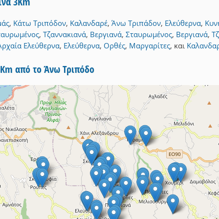
τίνα 3Km
μάς
,
Κάτω Τριπόδον
,
Καλανδαρέ
,
Άνω Τριπάδον
,
Ελεύθερνα
,
Κυν
ταυρωμένος
,
Τζαννακιανά
,
Βεργιανά
,
Σταυρωμένος
,
Βεργιανά
,
Τ
Αρχαία Ελεύθερνα
,
Ελεύθερνα
,
Ορθές
,
Μαργαρίτες
,
και
Καλανδα
5Km από το Άνω Τριπόδο