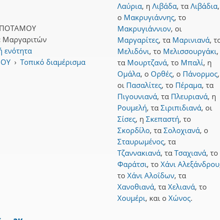
Λαύρια
,
η
Λιβάδα
,
τα
Λιβάδια
,
ο
Μακρυγιάννης
,
το
ΟΠΟΤΑΜΟΥ
Μακρυγιάννιον
,
οι
:
Μαργαριτών
Μαργαρίτες
,
τα
Μαρινιανά
,
τ
ή ενότητα
Μελιδόνι
,
το
Μελισσουργάκι
,
ΜΟΥ
›
Τοπικό διαμέρισμα
τα
Μουρτζανά
,
το
Μπαλί
,
η
Ομάλα
,
ο
Ορθές
,
ο
Πάνορμος
,
οι
Πασαλίτες
,
το
Πέραμα
,
τα
Πιγουνιανά
,
τα
Πλευριανά
,
η
Ρουμελή
,
τα
Σιριπιδιανά
,
οι
Σίσες
,
η
Σκεπαστή
,
το
Σκορδίλο
,
τα
Σολοχιανά
,
ο
Σταυρωμένος
,
τα
Τζαννακιανά
,
τα
Τσαχιανά
,
το
Φαράτσι
,
το
Χάνι Αλεξάνδρου
το
Χάνι Αλοΐδων
,
τα
Χανοθιανά
,
τα
Χελιανά
,
το
Χουμέρι
,
και
ο
Χώνος
.