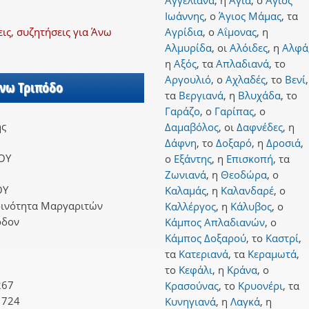
Αγγελιανά
,
η
Αγιά
,
ο
Άγιος
Ιωάννης
,
ο
Άγιος Μάμας
,
τα
ς, συζητήσεις για Άνω
Αγρίδια
,
ο
Αΐμονας
,
η
Αλμυρίδα
,
οι
Αλόιδες
,
η
Αλφά
η
Αξός
,
τα
Απλαδιανά
,
το
Αργουλιό
,
ο
Αχλαδές
,
το
Βενί
,
Άνω Τριπόδο
τα
Βεργιανά
,
η
Βλυχάδα
,
το
Γαράζο
,
ο
Γαρίπας
,
ο
ης
Δαμαβόλος
,
οι
Δαφνέδες
,
η
Δάφνη
,
το
Δοξαρό
,
η
Δροσιά
,
ΟΥ
ο
Εξάντης
,
η
Επισκοπή
,
τα
Ζωνιανά
,
η
Θεοδώρα
,
ο
ΟΥ
Καλαμάς
,
η
Καλανδαρέ
,
ο
οινότητα Μαργαριτών
Καλλέργος
,
η
Κάλυβος
,
ο
όδον
Κάμπος Απλαδιανών
,
ο
Κάμπος Δοξαρού
,
το
Καστρί
,
τα
Κατεριανά
,
τα
Κεραμωτά
,
το
Κεφάλι
,
η
Κράνα
,
ο
267
Κρασούνας
,
το
Κρυονέρι
,
τα
1724
Κυνηγιανά
,
η
Λαγκά
,
η