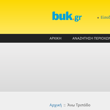
Παράκαμψη προς το κυρίως περιεχόμενο
Είσο
ΑΡΧΙΚΗ
ΑΝΑΖΗΤΗΣΗ ΠΕΡΙΟΧΩ
Αρχική
::
Άνω Τριπόδο