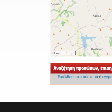
3 km
Αναζήτηση προσώπων, επισημ
Εισέλθετε στο σύστημα
ή
εγγρ