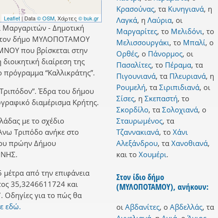
Κρασούνας
,
τα
Κυνηγιανά
,
η
Leaflet
| Data
© OSM
, Χάρτες
© buk.gr
Λαγκά
,
η
Λαύρια
,
οι
α Μαργαριτών - Δημοτική
Μαργαρίτες
,
το
Μελιδόνι
,
το
 στον δήμο ΜΥΛΟΠΟΤΑΜΟΥ
Μελισσουργάκι
,
το
Μπαλί
,
ο
ΜΝΟΥ που βρίσκεται στην
Ορθές
,
ο
Πάνορμος
,
οι
 διοικητική διαίρεση της
Πασαλίτες
,
το
Πέραμα
,
τα
 πρόγραμμα “Καλλικράτης”.
Πιγουνιανά
,
τα
Πλευριανά
,
η
Ρουμελή
,
τα
Σιριπιδιανά
,
οι
 Τριπόδον”. Έδρα του δήμου
Σίσες
,
η
Σκεπαστή
,
το
εωγραφικό διαμέρισμα Κρήτης.
Σκορδίλο
,
τα
Σολοχιανά
,
ο
λλάδας με το σχέδιο
Σταυρωμένος
,
τα
 Άνω Τριπόδο ανήκε στο
Τζαννακιανά
,
το
Χάνι
του πρώην Δήμου
Αλεξάνδρου
,
τα
Χανοθιανά
,
ΝΗΣ.
και
το
Χουμέρι
.
 μέτρα από την επιφάνεια
Στον ίδιο δήμο
τος 35,3246611724 και
(ΜΥΛΟΠΟΤΑΜΟΥ), ανήκουν:
 Οδηγίες για το πώς θα
ε εδώ.
οι
Αβδανίτες
,
ο
Αβδελλάς
,
τα