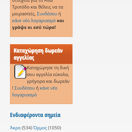
στοιχεία για το Άνω
Τριπόδο και θέλεις να τα
μοιραστείς,
Συνδέσου
ή
κάνε νέο λογαριασμό
και
γράψε κι εσύ τώρα!
Καταχώρηση δωρεάν
αγγελίας
Καταχώρησε τη δική
σου αγγελία εύκολα,
γρήγορα και δωρεάν
!
Συνδέσου
ή
κάνε νέο
λογαριασμό
Ενδιαφέροντα σημεία
Άκρο
(534)
Όρμος
(1050)