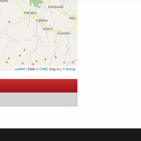
Leaflet
| Data
© OSM
, Χάρτες
© buk.gr