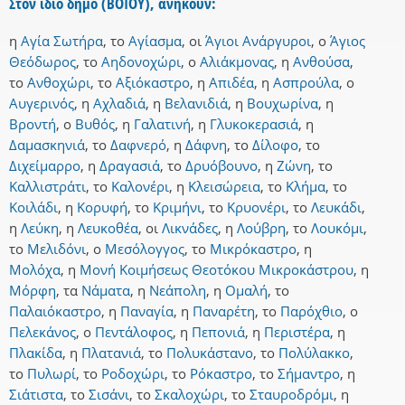
Στον ίδιο δήμο (ΒΟΪΟΥ), ανήκουν:
η
Αγία Σωτήρα
,
το
Αγίασμα
,
οι
Άγιοι Ανάργυροι
,
ο
Άγιος
Θεόδωρος
,
το
Αηδονοχώρι
,
ο
Αλιάκμονας
,
η
Ανθούσα
,
το
Ανθοχώρι
,
το
Αξιόκαστρο
,
η
Απιδέα
,
η
Ασπρούλα
,
ο
Αυγερινός
,
η
Αχλαδιά
,
η
Βελανιδιά
,
η
Βουχωρίνα
,
η
Βροντή
,
ο
Βυθός
,
η
Γαλατινή
,
η
Γλυκοκερασιά
,
η
Δαμασκηνιά
,
το
Δαφνερό
,
η
Δάφνη
,
το
Δίλοφο
,
το
Διχείμαρρο
,
η
Δραγασιά
,
το
Δρυόβουνο
,
η
Ζώνη
,
το
Καλλιστράτι
,
το
Καλονέρι
,
η
Κλεισώρεια
,
το
Κλήμα
,
το
Κοιλάδι
,
η
Κορυφή
,
το
Κριμήνι
,
το
Κρυονέρι
,
το
Λευκάδι
,
η
Λεύκη
,
η
Λευκοθέα
,
οι
Λικνάδες
,
η
Λούβρη
,
το
Λουκόμι
,
το
Μελιδόνι
,
ο
Μεσόλογγος
,
το
Μικρόκαστρο
,
η
Μολόχα
,
η
Μονή Κοιμήσεως Θεοτόκου Μικροκάστρου
,
η
Μόρφη
,
τα
Νάματα
,
η
Νεάπολη
,
η
Ομαλή
,
το
Παλαιόκαστρο
,
η
Παναγία
,
η
Παναρέτη
,
το
Παρόχθιο
,
ο
Πελεκάνος
,
ο
Πεντάλοφος
,
η
Πεπονιά
,
η
Περιστέρα
,
η
Πλακίδα
,
η
Πλατανιά
,
το
Πολυκάστανο
,
το
Πολύλακκο
,
το
Πυλωρί
,
το
Ροδοχώρι
,
το
Ρόκαστρο
,
το
Σήμαντρο
,
η
Σιάτιστα
,
το
Σισάνι
,
το
Σκαλοχώρι
,
το
Σταυροδρόμι
,
η