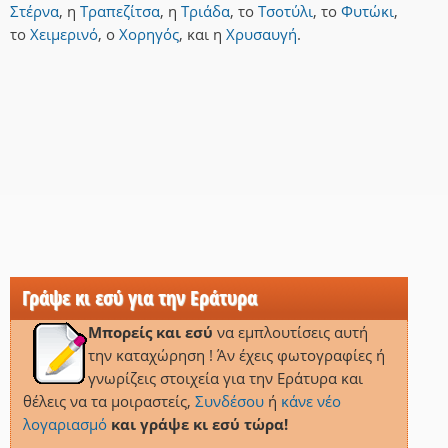
Στέρνα
,
η
Τραπεζίτσα
,
η
Τριάδα
,
το
Τσοτύλι
,
το
Φυτώκι
,
το
Χειμερινό
,
ο
Χορηγός
,
και
η
Χρυσαυγή
.
Γράψε κι εσύ για την Εράτυρα
Μπορείς και εσύ
να εμπλουτίσεις αυτή
την καταχώρηση ! Άν έχεις φωτογραφίες ή
γνωρίζεις στοιχεία για την Εράτυρα και
θέλεις να τα μοιραστείς,
Συνδέσου
ή
κάνε νέο
λογαριασμό
και γράψε κι εσύ τώρα!