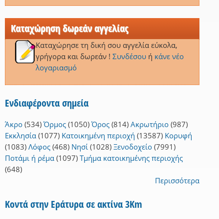
Καταχώρηση δωρεάν αγγελίας
Καταχώρησε τη δική σου αγγελία εύκολα,
γρήγορα και δωρεάν !
Συνδέσου
ή
κάνε νέο
λογαριασμό
Ενδιαφέροντα σημεία
Άκρο
(534)
Όρμος
(1050)
Όρος
(814)
Ακρωτήριο
(987)
Εκκλησία
(1077)
Κατοικημένη περιοχή
(13587)
Κορυφή
(1083)
Λόφος
(468)
Νησί
(1028)
Ξενοδοχείο
(7991)
Ποτάμι ή ρέμα
(1097)
Τμήμα κατοικημένης περιοχής
(648)
Περισσότερα
Κοντά στην Εράτυρα σε ακτίνα 3Km