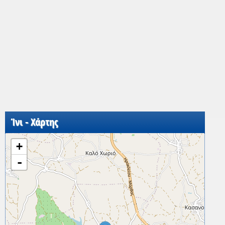
Ίνι - Χάρτης
+
-