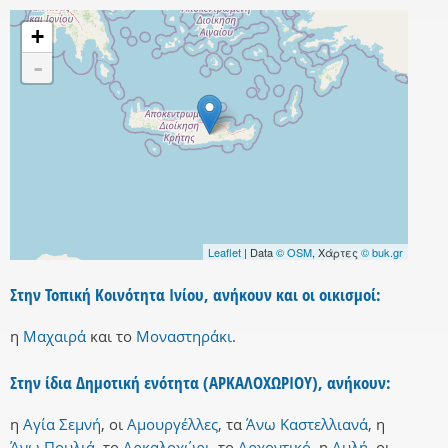
+
-
Leaflet
| Data
© OSM
, Χάρτες
© buk.gr
Στην Τοπική Κοινότητα Ινίου, ανήκουν και οι οικισμοί:
η
Μαχαιρά
και
το
Μοναστηράκι
.
Στην ίδια Δημοτική ενότητα (ΑΡΚΑΛΟΧΩΡΙΟΥ), ανήκουν:
η
Αγία Σεμνή
,
οι
Αμουργέλλες
,
τα
Άνω Καστελλιανά
,
η
Άνω Πουλιά
,
το
Αρκαλοχώρι
,
το
Αρχοντικό
,
η
Αυλή
,
οι