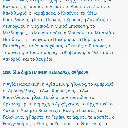
Βακιώτες
,
η
Γαρίπα
,
το
Δεμάτι
,
το
Δραπέτι
,
η
Ζίντα
,
το
Καλό Χωριό
,
ο
Καραβάδος
,
ο
Κασάνος
,
τα
Κάτω
Καστελλιανά
,
η
Κάτω Πουλιά
,
ο
Κρασάς
,
η
Λαγούτα
,
το
Λευκοχώρι
,
η
Μαχαιρά
,
η
Μικρά Επισκοπή
,
το
Μιλλιαρήσι
,
το
Μοναστηράκι
,
η
Μουσούτα
,
η
Μπαδιά
,
ο
Νιπιδιτός
,
η
Παναγία
,
το
Πανόραμα
,
τα
Πάρτιρα
,
ο
Πατσίδερος
,
τα
Ρουσσοχώρια
,
ο
Σκινιάς
,
ο
Στίρονας
,
η
Τουρλωτή
,
ο
Τσούτσουρος
,
τα
Φαβριανά
,
οι
Φίλιπποι
,
η
Χανδρού
,
και
το
Χουμέρι
.
Στον ίδιο δήμο (ΜΙΝΩΑ ΠΕΔΙΑΔΑΣ), ανήκουν:
η
Αγία Παρασκευή
,
η
Αγία Σεμνή
,
η
Άγνος
,
το
Αμαριανό
,
οι
Αμουργέλλες
,
τα
Άνω Καρουζανά
,
τα
Άνω
Καστελλιανά
,
η
Άνω Πουλιά
,
οι
Απόστολοι
,
το
Αρκαλοχώρι
,
η
Αρμάχα
,
ο
Αρχάγγελος
,
το
Αρχοντικό
,
οι
Ασκοί
,
η
Αυλή
,
οι
Βακιώτες
,
η
Βόνη
,
ο
Γαλατάς
,
το
Γαλενιανό
,
η
Γαρίπα
,
το
Γεράκι
,
το
Δεμάτι
,
το
Δραπέτι
,
ο
Ευαγγελισμός
,
η
Ζίντα
,
οι
Ζωφόροι
,
το
Θραψανό
,
το