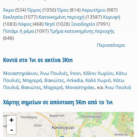
Άκρο
(534)
Όρμος
(1050)
Όρος
(814)
Ακρωτήριο
(987)
Εκκλησία
(1077)
Κατοικημένη περιοχή
(13587)
Κορυφή
(1083)
Λόφος
(468)
Νησί
(1028)
Ξενοδοχείο
(7991)
Ποτάμι ή ρέμα
(1097)
Τμήμα κατοικημένης περιοχής
(648)
Περισσότερα
Κοντά στο Ίνι σε ακτίνα 3Km
Μοναστηράκιον
,
Άνω Πουλιές
,
Ínion
,
Κάλον Χωρίον
,
Κάτω
Πουλιές
,
Μαχαιρά
,
Βακιώτες
,
Arkadia
,
Καλό Χωριό
,
Κάτω
Πουλιά
,
Βακιώτες
,
Μαχαιρά
,
Μοναστηράκι
,
και
Άνω Πουλιά
Χάρτης σημείων σε απόσταση 5Km από το Ίνι
+
-