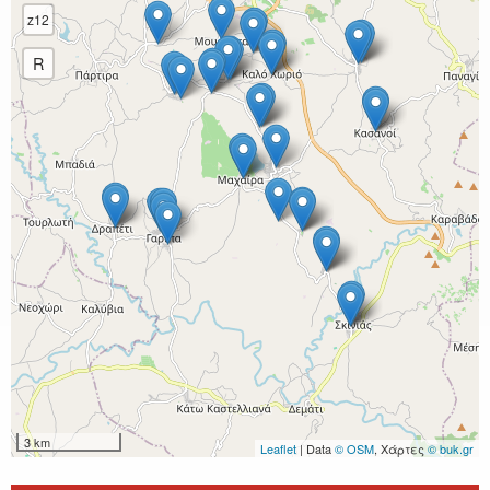
z12
R
3 km
Leaflet
| Data
© OSM
, Χάρτες
© buk.gr