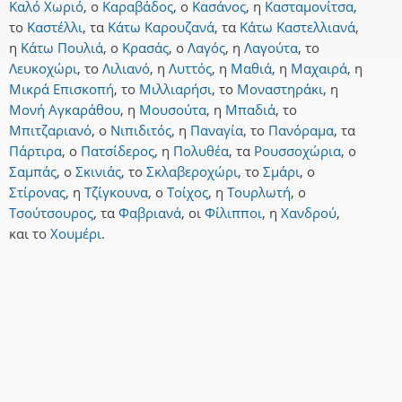
Καλό Χωριό
,
ο
Καραβάδος
,
ο
Κασάνος
,
η
Κασταμονίτσα
,
το
Καστέλλι
,
τα
Κάτω Καρουζανά
,
τα
Κάτω Καστελλιανά
,
η
Κάτω Πουλιά
,
ο
Κρασάς
,
ο
Λαγός
,
η
Λαγούτα
,
το
Λευκοχώρι
,
το
Λιλιανό
,
η
Λυττός
,
η
Μαθιά
,
η
Μαχαιρά
,
η
Μικρά Επισκοπή
,
το
Μιλλιαρήσι
,
το
Μοναστηράκι
,
η
Μονή Αγκαράθου
,
η
Μουσούτα
,
η
Μπαδιά
,
το
Μπιτζαριανό
,
ο
Νιπιδιτός
,
η
Παναγία
,
το
Πανόραμα
,
τα
Πάρτιρα
,
ο
Πατσίδερος
,
η
Πολυθέα
,
τα
Ρουσσοχώρια
,
ο
Σαμπάς
,
ο
Σκινιάς
,
το
Σκλαβεροχώρι
,
το
Σμάρι
,
ο
Στίρονας
,
η
Τζίγκουνα
,
ο
Τοίχος
,
η
Τουρλωτή
,
ο
Τσούτσουρος
,
τα
Φαβριανά
,
οι
Φίλιπποι
,
η
Χανδρού
,
και
το
Χουμέρι
.