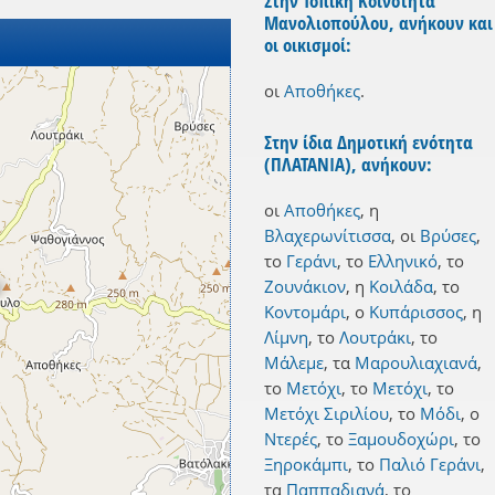
Στην Τοπική Κοινότητα
Μανολιοπούλου, ανήκουν και
οι οικισμοί:
οι
Αποθήκες
.
Στην ίδια Δημοτική ενότητα
(ΠΛΑΤΑΝΙΑ), ανήκουν:
οι
Αποθήκες
,
η
Βλαχερωνίτισσα
,
οι
Βρύσες
,
το
Γεράνι
,
το
Ελληνικό
,
το
Ζουνάκιον
,
η
Κοιλάδα
,
το
Κοντομάρι
,
ο
Κυπάρισσος
,
η
Λίμνη
,
το
Λουτράκι
,
το
Μάλεμε
,
τα
Μαρουλιαχιανά
,
το
Μετόχι
,
το
Μετόχι
,
το
Μετόχι Σιριλίου
,
το
Μόδι
,
ο
Ντερές
,
το
Ξαμουδοχώρι
,
το
Ξηροκάμπι
,
το
Παλιό Γεράνι
,
τα
Παππαδιανά
,
το