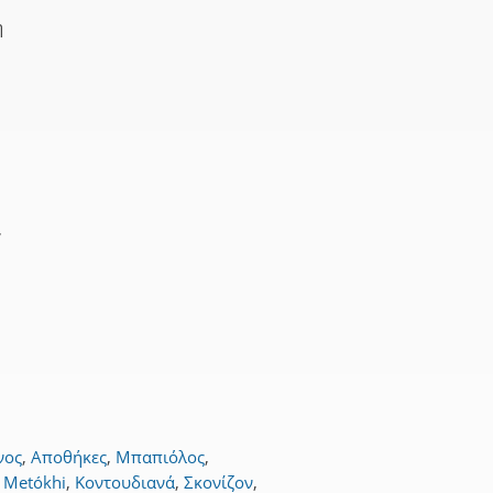
η
,
νος
,
Αποθήκες
,
Μπαπιόλος
,
 Metókhi
,
Κοντουδιανά
,
Σκονίζον
,