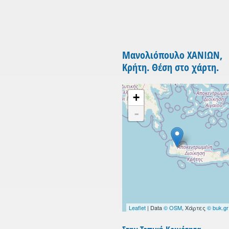
Μανολιόπουλο ΧΑΝΙΩΝ,
Κρήτη. Θέση στο χάρτη.
+
-
Leaflet
| Data
© OSM
, Χάρτες
© buk.gr