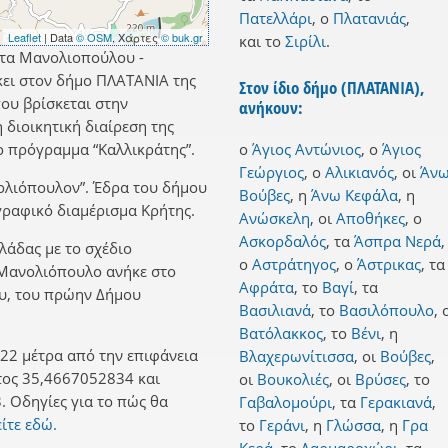
Πατελλάρι
,
ο
Πλατανιάς
,
Leaflet
| Data
© OSM
, Χάρτες
© buk.gr
και
το
Σιρίλι
.
ητα Μανολιοπούλου -
κει στον δήμο ΠΛΑΤΑΝΙΑ της
Στον ίδιο δήμο (ΠΛΑΤΑΝΙΑ),
ου βρίσκεται στην
ανήκουν:
 διοικητική διαίρεση της
 πρόγραμμα “Καλλικράτης”.
ο
Άγιος Αντώνιος
,
ο
Άγιος
Γεώργιος
,
ο
Αλικιανός
,
οι
Άν
ολιόπουλον”. Έδρα του δήμου
Βούβες
,
η
Άνω Κεφάλα
,
η
ωγραφικό διαμέρισμα Κρήτης.
Ανώσκελη
,
οι
Αποθήκες
,
ο
Ασκορδαλός
,
τα
Άσπρα Νερά
,
λλάδας με το σχέδιο
ο
Αστράτηγος
,
ο
Άστρικας
,
τα
ο Μανολιόπουλο ανήκε στο
Αφράτα
,
το
Βαγί
,
τα
υ, του πρώην Δήμου
Βασιλιανά
,
το
Βασιλόπουλο
,
Βατόλακκος
,
το
Βένι
,
η
22 μέτρα από την επιφάνεια
Βλαχερωνίτισσα
,
οι
Βούβες
,
τος 35,4667052834 και
οι
Βουκολιές
,
οι
Βρύσες
,
το
 Οδηγίες για το πώς θα
Γαβαλομούρι
,
τα
Γερακιανά
,
ίτε εδώ.
το
Γεράνι
,
η
Γλώσσα
,
η
Γρα