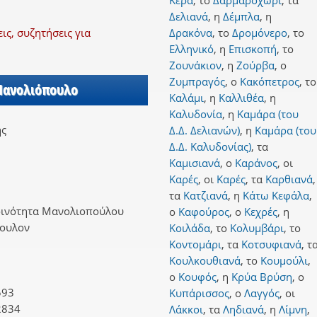
Κερά
,
το
Δαρμαροχώρι
,
τα
Δελιανά
,
η
Δέμπλα
,
η
ς, συζητήσεις για
Δρακόνα
,
το
Δρομόνερο
,
το
Ελληνικό
,
η
Επισκοπή
,
το
Ζουνάκιον
,
η
Ζούρβα
,
ο
Ζυμπραγός
,
ο
Κακόπετρος
,
το
 Μανολιόπουλο
Καλάμι
,
η
Καλλιθέα
,
η
Καλυδονία
,
η
Καμάρα (του
ης
Δ.Δ. Δελιανών)
,
η
Καμάρα (του
Δ.Δ. Καλυδονίας)
,
τα
Καμισιανά
,
ο
Καράνος
,
οι
Καρές
,
οι
Καρές
,
τα
Καρθιανά
,
τα
Κατζιανά
,
η
Κάτω Κεφάλα
,
οινότητα Μανολιοπούλου
ο
Καφούρος
,
ο
Κεχρές
,
η
ουλον
Κοιλάδα
,
το
Κολυμβάρι
,
το
Κοντομάρι
,
τα
Κοτσυφιανά
,
τ
Κουλκουθιανά
,
το
Κουμούλι
,
ο
Κουφός
,
η
Κρύα Βρύση
,
ο
593
Κυπάρισσος
,
ο
Λαγγός
,
οι
2834
Λάκκοι
,
τα
Ληδιανά
,
η
Λίμνη
,