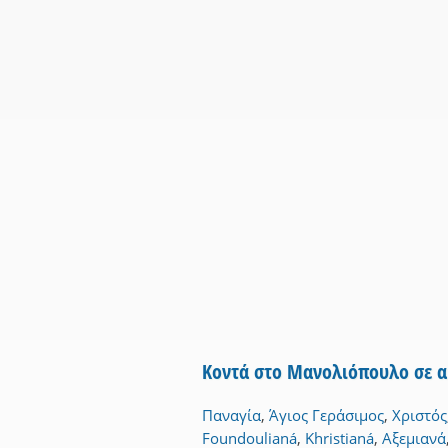
Κοντά στο Μανολιόπουλο σε α
Παναγία
,
Άγιος Γεράσιμος
,
Χριστός
Foundoulianá
,
Khristianá
,
Αξεμιανά