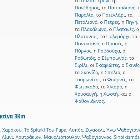
το
Παλιό Γεράνι
,
η
Πανέθημος
,
τα
Παππαδιανά
,
Παραλία
,
το
Πατελλάρι
,
τα
Πεταλιανά
,
ο
Πετρές
,
η
Πηγή
,
τα
Πλακάλωνα
,
ο
Πλατανές
,
ο
Πλατανιάς
,
το
Πολεμάρχι
,
τα
Ποντικιανά
,
ο
Πρασές
,
ο
Πύργος
,
η
Ραβδούχα
,
ο
Ροδωπός
,
ο
Σέμπρωνας
,
το
Σιρίλι
,
οι
Σκαφιώτες
,
ο
Σκινές
το
Σκονίζο
,
η
Σπηλιά
,
ο
Ταυρωνίτης
,
ο
Φουρνές
,
το
Φωτακάδο
,
το
Χλιαρό
,
η
Χρυσαυγή
,
η
Χωστή
,
και
ο
Ψαθογιάννος
.
κτίνα 3Km
,
Χαράκου
,
To Spitaki Tou Papa
,
Ασπός
,
Ζιγαδέλι
,
Άνω Ψαθογιάν
,
Λίμνι
,
Λουτράκιον
,
Μανολιόπουλον
,
Ψαθογιάννος
,
Sinoikismós