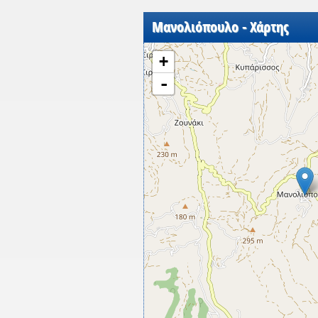
Μανολιόπουλο - Χάρτης
+
-