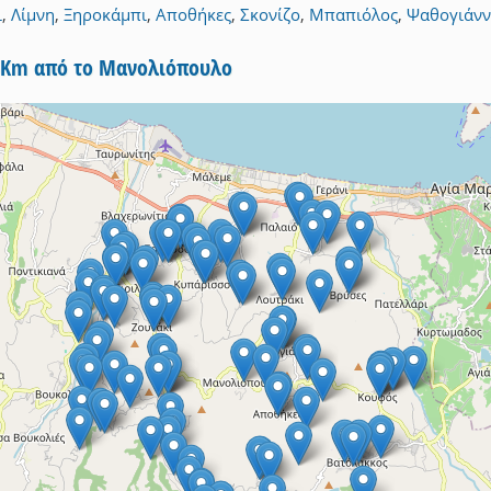
ι
,
Λίμνη
,
Ξηροκάμπι
,
Αποθήκες
,
Σκονίζο
,
Μπαπιόλος
,
Ψαθογιάνν
 5Km από το Μανολιόπουλο