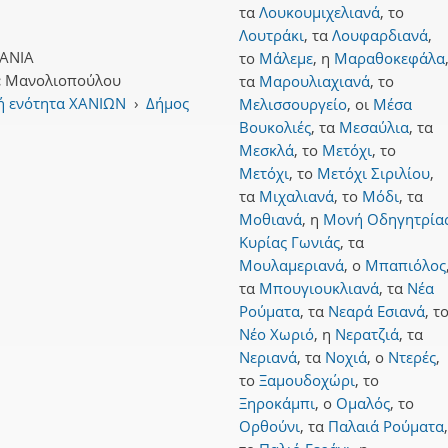
τα
Λουκουμιχελιανά
,
το
Λουτράκι
,
τα
Λουφαρδιανά
,
ΑΝΙΑ
το
Μάλεμε
,
η
Μαραθοκεφάλα
:
Μανολιοπούλου
τα
Μαρουλιαχιανά
,
το
ή ενότητα ΧΑΝΙΩΝ
›
Δήμος
Μελισσουργείο
,
οι
Μέσα
Βουκολιές
,
τα
Μεσαύλια
,
τα
Μεσκλά
,
το
Μετόχι
,
το
Μετόχι
,
το
Μετόχι Σιριλίου
,
τα
Μιχαλιανά
,
το
Μόδι
,
τα
Μοθιανά
,
η
Μονή Οδηγητρία
Κυρίας Γωνιάς
,
τα
Μουλαμεριανά
,
ο
Μπαπιόλος
τα
Μπουγιουκλιανά
,
τα
Νέα
Ρούματα
,
τα
Νεαρά Εσιανά
,
τ
Νέο Χωριό
,
η
Νερατζιά
,
τα
Νεριανά
,
τα
Νοχιά
,
ο
Ντερές
,
το
Ξαμουδοχώρι
,
το
Ξηροκάμπι
,
ο
Ομαλός
,
το
Ορθούνι
,
τα
Παλαιά Ρούματα
,