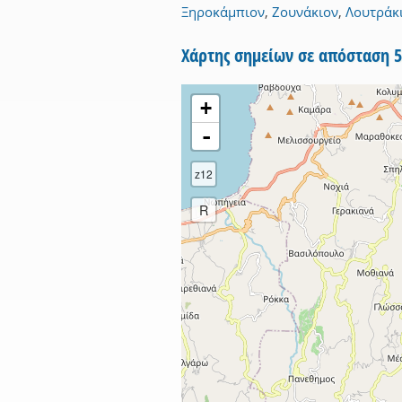
Ξηροκάμπιον
,
Ζουνάκιον
,
Λουτράκ
Χάρτης σημείων σε απόσταση
+
-
z12
R