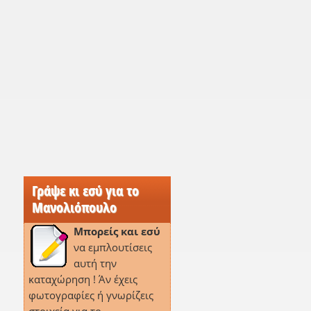
Γράψε κι εσύ για το
Μανολιόπουλο
Μπορείς και εσύ
να εμπλουτίσεις
αυτή την
καταχώρηση ! Άν έχεις
φωτογραφίες ή γνωρίζεις