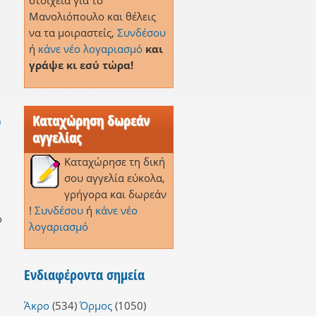
στοιχεία για το
Μανολιόπουλο και θέλεις
να τα μοιραστείς,
Συνδέσου
ή
κάνε νέο λογαριασμό
και
γράψε κι εσύ τώρα!
Καταχώρηση δωρεάν
ω
αγγελίας
Καταχώρησε τη δική
σου αγγελία εύκολα,
γρήγορα και δωρεάν
!
Συνδέσου
ή
κάνε νέο
ο
λογαριασμό
Ενδιαφέροντα σημεία
Άκρο
(534)
Όρμος
(1050)