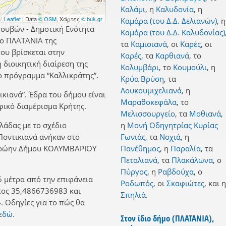
Καλάμι
,
η
Καλυδονία
,
η
Leaflet
| Data
© OSM
, Χάρτες
© buk.gr
Καμάρα (του Δ.Δ. Δελιανών)
,
η
Βουβών - Δημοτική Ενότητα
Καμάρα (του Δ.Δ. Καλυδονίας)
ο ΠΛΑΤΑΝΙΑ της
τα
Καμισιανά
,
οι
Καρές
,
οι
ου βρίσκεται στην
Καρές
,
τα
Καρθιανά
,
το
 διοικητική διαίρεση της
Κολυμβάρι
,
το
Κουμούλι
,
η
 πρόγραμμα “Καλλικράτης”.
Κρύα Βρύση
,
τα
Λουκουμιχελιανά
,
η
ικιανά”. Έδρα του δήμου είναι
Μαραθοκεφάλα
,
το
φικό διαμέρισμα Κρήτης.
Μελισσουργείο
,
τα
Μοθιανά
,
λλάδας με το σχέδιο
η
Μονή Οδηγητρίας Κυρίας
 Ποντικιανά ανήκαν στο
Γωνιάς
,
τα
Νοχιά
,
η
 πρώην Δήμου ΚΟΛΥΜΒΑΡΙΟΥ
Πανέθημος
,
η
Παραλία
,
τα
Πεταλιανά
,
τα
Πλακάλωνα
,
ο
Πύργος
,
η
Ραβδούχα
,
ο
 μέτρα από την επιφάνεια
Ροδωπός
,
οι
Σκαφιώτες
,
και
η
τος 35,4866736983 και
Σπηλιά
.
 Οδηγίες για το πώς θα
εδώ.
Στον ίδιο δήμο (ΠΛΑΤΑΝΙΑ),