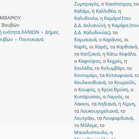
Ζυμπραγός
,
ο
Κακόπετρος
,
το
Καλάμι
,
η
Καλλιθέα
,
η
ΜΒΑΡΙΟΥ
Καλυδονία
,
η
Καμάρα (του
:
Βουβών
Δ.Δ. Δελιανών)
,
η
Καμάρα (του
ή ενότητα ΧΑΝΙΩΝ
›
Δήμος
Δ.Δ. Καλυδονίας)
,
τα
Βουβών
›
Ποντικιανά
Καμισιανά
,
ο
Καράνος
,
οι
Καρές
,
οι
Καρές
,
τα
Καρθιανά
,
τα
Κατζιανά
,
η
Κάτω Κεφάλα
,
ο
Καφούρος
,
ο
Κεχρές
,
η
Κοιλάδα
,
το
Κολυμβάρι
,
το
Κοντομάρι
,
τα
Κοτσυφιανά
,
τ
Κουλκουθιανά
,
το
Κουμούλι
,
ο
Κουφός
,
η
Κρύα Βρύση
,
ο
Κυπάρισσος
,
ο
Λαγγός
,
οι
Λάκκοι
,
τα
Ληδιανά
,
η
Λίμνη
,
τα
Λουκουμιχελιανά
,
το
Λουτράκι
,
τα
Λουφαρδιανά
,
το
Μάλεμε
,
το
Μανολιόπουλο
,
η