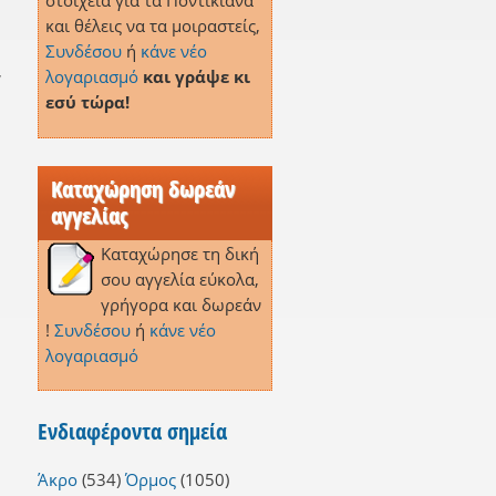
στοιχεία για τα Ποντικιανά
και θέλεις να τα μοιραστείς,
Συνδέσου
ή
κάνε νέο
,
λογαριασμό
και γράψε κι
εσύ τώρα!
Καταχώρηση δωρεάν
αγγελίας
Καταχώρησε τη δική
σου αγγελία εύκολα,
γρήγορα και δωρεάν
!
Συνδέσου
ή
κάνε νέο
λογαριασμό
Ενδιαφέροντα σημεία
Άκρο
(534)
Όρμος
(1050)