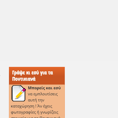
Γράψε κι εσύ για τα
,
Ποντικιανά
Μπορείς και εσύ
να εμπλουτίσεις
αυτή την
καταχώρηση ! Άν έχεις
φωτογραφίες ή γνωρίζεις