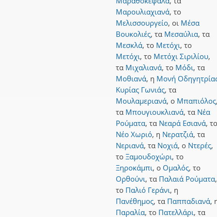
Μαραθοκεφάλα
,
τα
Μαρουλιαχιανά
,
το
Μελισσουργείο
,
οι
Μέσα
Βουκολιές
,
τα
Μεσαύλια
,
τα
Μεσκλά
,
το
Μετόχι
,
το
Μετόχι
,
το
Μετόχι Σιριλίου
,
τα
Μιχαλιανά
,
το
Μόδι
,
τα
Μοθιανά
,
η
Μονή Οδηγητρία
Κυρίας Γωνιάς
,
τα
Μουλαμεριανά
,
ο
Μπαπιόλος
τα
Μπουγιουκλιανά
,
τα
Νέα
Ρούματα
,
τα
Νεαρά Εσιανά
,
τ
Νέο Χωριό
,
η
Νερατζιά
,
τα
Νεριανά
,
τα
Νοχιά
,
ο
Ντερές
,
το
Ξαμουδοχώρι
,
το
Ξηροκάμπι
,
ο
Ομαλός
,
το
Ορθούνι
,
τα
Παλαιά Ρούματα
,
το
Παλιό Γεράνι
,
η
Πανέθημος
,
τα
Παππαδιανά
,
Παραλία
,
το
Πατελλάρι
,
τα