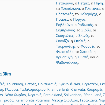
Πεταλιανά
,
ο
Πετρές
,
η
Πηγή
,
τα
Πλακάλωνα
,
ο
Πλατανές
,
ο
Πλατανιάς
,
το
Πολεμάρχι
,
ο
Πρασές
,
ο
Πύργος
,
η
Ραβδούχα
,
ο
Ροδωπός
,
ο
Σέμπρωνας
,
το
Σιρίλι
,
οι
Σκαφιώτες
,
ο
Σκινές
,
το
Σκονίζο
,
η
Σπηλιά
,
ο
Ταυρωνίτης
,
ο
Φουρνές
,
το
Φωτακάδο
,
το
Χλιαρό
,
η
Χρυσαυγή
,
η
Χωστή
,
και
ο
Ψαθογιάννος
.
να 3Km
ζιά
,
Χρυσαυγή
,
Πετρές
,
Ποντικιανά
,
Σφενουλιανά
,
Περιστέρι
,
Σκ
πή
,
Γλώσσα
,
Γαβαλομούριον
,
Khainderianá
,
Kharváta
,
Κουμαρές
,
os
,
Νέον Χωρίον
,
Νεριανά
,
Pathiakianá
,
Salivarianá
,
Sfendilianá
,
α Τριάδα
,
Kalamonítis Potamós
,
Μετόχι Σιριλίου
,
Γερακιανά
,
Νερ