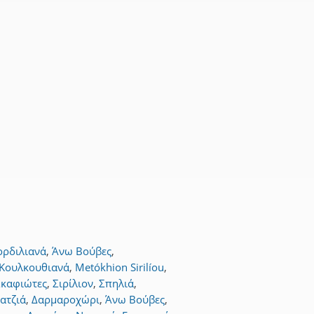
ορδιλιανά
,
Άνω Βούβες
,
Κουλκουθιανά
,
Metókhion Sirilíou
,
Σκαφιώτες
,
Σιρίλιον
,
Σπηλιά
,
ατζιά
,
Δαρμαροχώρι
,
Άνω Βούβες
,