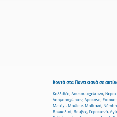
Κοντά στα Ποντικιανά σε ακτί
Καλλιθέα
,
Λουκουμιχελιανά
,
Νερατ
Δαρμαροχώριον
,
Δρακόνα
,
Επισκο
Μετόχι
,
Moúlete
,
Μοθιανά
,
Némbr
Βουκολιαί
,
Βούβες
,
Γερακιανά
,
Αγί