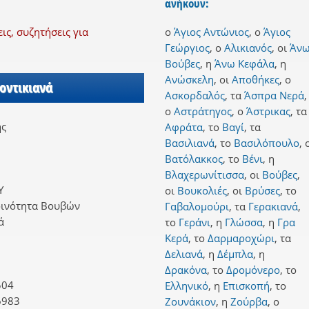
ανήκουν:
ς, συζητήσεις για
ο
Άγιος Αντώνιος
,
ο
Άγιος
Γεώργιος
,
ο
Αλικιανός
,
οι
Άν
Βούβες
,
η
Άνω Κεφάλα
,
η
Ανώσκελη
,
οι
Αποθήκες
,
ο
Ποντικιανά
Ασκορδαλός
,
τα
Άσπρα Νερά
,
ο
Αστράτηγος
,
ο
Άστρικας
,
τα
ης
Αφράτα
,
το
Βαγί
,
τα
Βασιλιανά
,
το
Βασιλόπουλο
,
Βατόλακκος
,
το
Βένι
,
η
Βλαχερωνίτισσα
,
οι
Βούβες
,
Υ
οι
Βουκολιές
,
οι
Βρύσες
,
το
οινότητα Βουβών
Γαβαλομούρι
,
τα
Γερακιανά
,
ά
το
Γεράνι
,
η
Γλώσσα
,
η
Γρα
Κερά
,
το
Δαρμαροχώρι
,
τα
Δελιανά
,
η
Δέμπλα
,
η
Δρακόνα
,
το
Δρομόνερο
,
το
504
Ελληνικό
,
η
Επισκοπή
,
το
6983
Ζουνάκιον
,
η
Ζούρβα
,
ο