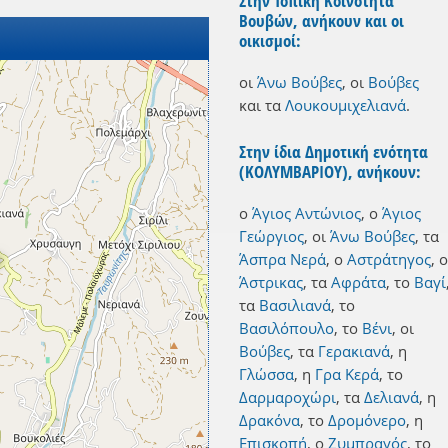
Στην Τοπική Κοινότητα
Βουβών, ανήκουν και οι
οικισμοί:
οι
Άνω Βούβες
,
οι
Βούβες
και
τα
Λουκουμιχελιανά
.
Στην ίδια Δημοτική ενότητα
(ΚΟΛΥΜΒΑΡΙΟΥ), ανήκουν:
ο
Άγιος Αντώνιος
,
ο
Άγιος
Γεώργιος
,
οι
Άνω Βούβες
,
τα
Άσπρα Νερά
,
ο
Αστράτηγος
,
ο
Άστρικας
,
τα
Αφράτα
,
το
Βαγί
τα
Βασιλιανά
,
το
Βασιλόπουλο
,
το
Βένι
,
οι
Βούβες
,
τα
Γερακιανά
,
η
Γλώσσα
,
η
Γρα Κερά
,
το
Δαρμαροχώρι
,
τα
Δελιανά
,
η
Δρακόνα
,
το
Δρομόνερο
,
η
Επισκοπή
,
ο
Ζυμπραγός
,
το