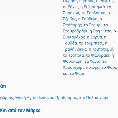
Πυρρής
,
ο
Ράδος
,
ο
Ράφτης
,
οι
Ράχες
,
η
Ριζοσπηλιά
,
το
Σαρακίνι
,
τα
Σαρλαίικα
,
ο
Σέρβος
,
η
Σούδελη
,
ο
Σπάθαρης
,
το
Σταυρί
,
το
Σταυροδρόμι
,
η
Στεμνίτσα
,
ο
Συριαμάκος
,
η
Σύρνα
,
η
Τουθόα
,
το
Τουμπίτσι
,
η
Τρανή Λάκκα
,
η
Τριποταμιά
,
τα
Τρόπαια
,
το
Φαναράκι
,
η
Φούσκαρη
,
τα
Χάνια
,
το
Χρυσοχώρι
,
η
Χώρα
,
το
Ψάρι
,
και
το
Ψάρι
.
3Km
χώριον
,
Μονή Αγίου Ιωάννου Προδρόμου
,
και
Παλαιοχώρι
5Km από τον Μάρκο