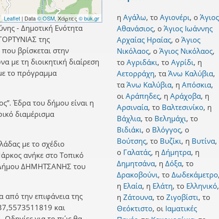
η
Αγάλω
,
το
Αγιονέρι
,
ο
Άγιος
Leaflet
| Data
© OSM
, Χάρτες
© buk.gr
νης - Δημοτική Ενότητα
Αθανάσιος
,
ο
Άγιος Ιωάννης
ΓΟΡΤΥΝΙΑΣ της
Αρχαίας Ηραίας
,
ο
Άγιος
 που βρίσκεται στην
Νικόλαος
,
ο
Άγιος Νικόλαος
,
α με τη διοικητική διαίρεση
το
Αγριδάκι
,
το
Αγρίδι
,
η
με το πρόγραμμα
Αετορράχη
,
τα
Άνω Καλύβια
,
τα
Άνω Καλύβια
,
η
Απόσκια
,
οι
Αράπηδες
,
η
Αράχοβα
,
η
ς”. Έδρα του δήμου είναι η
Αρσιναία
,
το
Βαλτεσινίκο
,
η
φικό διαμέρισμα
Βάχλια
,
το
Βελημάχι
,
το
Βιδιάκι
,
ο
Βλόγγος
,
ο
Βούτσης
,
το
Βυζίκι
,
η
Βυτίνα
,
λλάδας με το σχέδιο
ο
Γαλατάς
,
η
Δήμητρα
,
η
Μάρκος ανήκε στο Τοπικό
Δημητσάνα
,
η
Δόξα
,
το
ν Δήμου ΔΗΜΗΤΣΑΝΗΣ του
Δρακοβούνι
,
το
Δωδεκάμετρο
η
Ελαία
,
η
Ελάτη
,
το
Ελληνικό
,
 από την επιφάνεια της
η
Ζάτουνα
,
το
Ζιγοβίστι
,
το
37,5573511819 και
Θεόκτιστο
,
οι
Ιαματικές
 Οδηγίες για το πώς θα