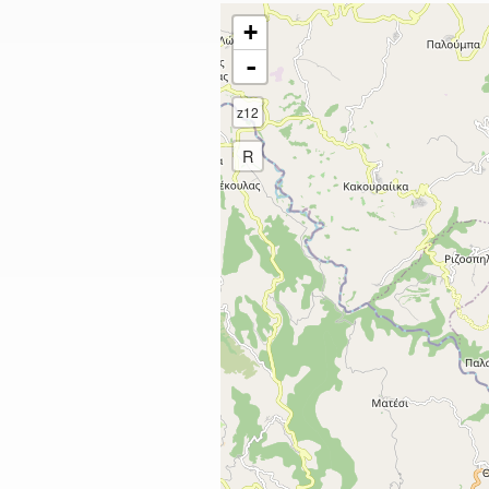
+
-
z12
R