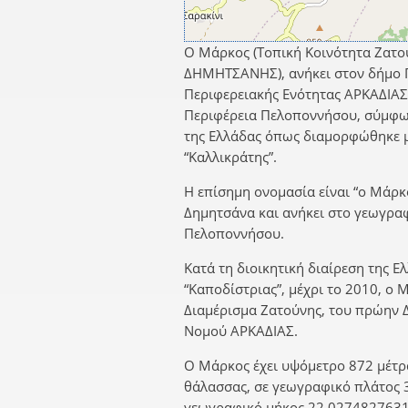
Ο Μάρκος (Τοπική Κοινότητα Ζατού
ΔΗΜΗΤΣΑΝΗΣ), ανήκει στον δήμο 
Περιφερειακής Ενότητας ΑΡΚΑΔΙΑΣ
Περιφέρεια Πελοποννήσου, σύμφων
της Ελλάδας όπως διαμορφώθηκε 
“Καλλικράτης”.
Η επίσημη ονομασία είναι “ο Μάρκο
Δημητσάνα και ανήκει στο γεωγρα
Πελοποννήσου.
Κατά τη διοικητική διαίρεση της Ε
“Καποδίστριας”, μέχρι το 2010, ο 
Διαμέρισμα Ζατούνης, του πρώη
Νομού ΑΡΚΑΔΙΑΣ.
Ο Μάρκος έχει υψόμετρο 872 μέτρα
θάλασσας, σε γεωγραφικό πλάτος 
γεωγραφικό μήκος 22,0274827631.