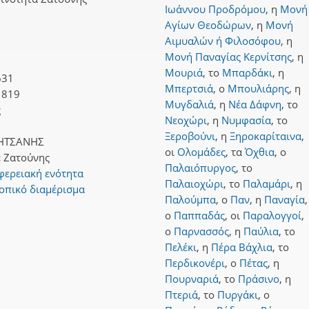
Ιωάννου Προδρόμου
,
η
Μονή
Αγίων Θεοδώρων
,
η
Μονή
Αιμυαλών ή Φιλοσόφου
,
η
Μονή Παναγίας Κερνίτσης
,
η
Μουριά
,
το
Μπαρδάκι
,
η
631
Μπερτσιά
,
ο
Μπουλιάρης
,
η
1819
Μυγδαλιά
,
η
Νέα Δάφνη
,
το
ς
Νεοχώρι
,
η
Νυμφασία
,
το
Ξεροβούνι
,
η
Ξηροκαρίταινα
,
ΗΤΣΑΝΗΣ
οι
Ολομάδες
,
τα
Όχθια
,
ο
:
Ζατούνης
Παλαιόπυργος
,
το
φερειακή ενότητα
Παλαιοχώρι
,
το
Παλαμάρι
,
η
οπικό διαμέρισμα
Παλούμπα
,
ο
Παν
,
η
Παναγία
,
ο
Παππαδάς
,
οι
Παραλογγοί
,
ο
Παρνασσός
,
η
Παύλια
,
το
Πελέκι
,
η
Πέρα Βάχλια
,
το
Περδικονέρι
,
ο
Πέτας
,
η
Πουρναριά
,
το
Πράσινο
,
η
Πτεριά
,
το
Πυργάκι
,
ο