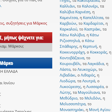
Πηγές
,
τα
Κακουραίικα
,
το
.
Καλλιάνι
,
το
Καλονέρι
,
τα
Καλύβια Καρνέση
,
η
Καμενίτσα
,
η
Καπελλίτσα
,
το
ς, συζητήσεις για Μάρκος
Καρβούνι
,
το
Καρδαρίτσι
,
η
Καρκαλού
,
το
Καστράκι
,
τα
Κάτω Καλύβια
,
η
Κάτω
, μήπως ψάχνετε για:
Ριζοσπηλιά
,
ο
Κάτω
διαμ. Μάρκου
;
Σπάθαρης
,
η
Κερπινή
,
η
Κοκκινορράχη
,
ο
Κοκκοράς
,
η
Κοντοβάζαινα
,
το
 Μάρκο
Κουρουβέλι
,
τα
Λαγκάδια
,
η
Λάστα
,
το
Λευκοχώρι
,
το
ΚΗ ΕΛΛΑΔΑ
Λιβαδάκι
,
ο
Λιθαρός
,
η
Λιοδώρα
,
τα
Λουτρά
,
ο
ι Ιονίου
Λυκούρεσης
,
η
Λυσσαρέα
,
ο
Λώτης
,
τα
Μαγούλιανα
,
το
Σ
Μεθύδριο
,
το
Μελιδόνι
,
η
Μελισσοπέτρα
,
το
Σ
Μοναστηράκι
,
η
Μονή Αγίου
οινότητα Ζατούνης