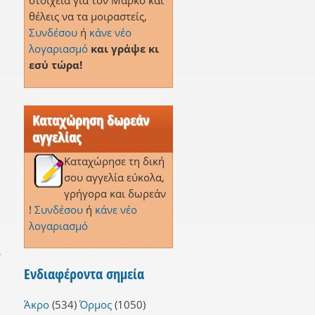
στοιχεία για τον Μάρκο και
θέλεις να τα μοιραστείς,
Συνδέσου
ή
κάνε νέο
λογαριασμό
και γράψε κι
εσύ τώρα!
Καταχώρηση δωρεάν
αγγελίας
Καταχώρησε τη δική
σου αγγελία εύκολα,
γρήγορα και δωρεάν
!
Συνδέσου
ή
κάνε νέο
λογαριασμό
,
Ενδιαφέροντα σημεία
Άκρο
(534)
Όρμος
(1050)