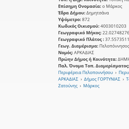
Επίσημη Ονομασία:
ο Μάρκος
Έδρα Δήμου:
Δημητσάνα
Υψόμετρο:
872
Κωδικός Οικισμού:
4003010203
Γεωγραφικό Μήκος:
22.0274827
Γεωγραφικό Πλάτος :
37.557351
Γεωγ. Διαμέρισμα:
Πελοπόννησο
Νομός:
ΑΡΚΑΔΙΑΣ
Πρώην Δήμος ή Κοινότητα:
ΔΗΜ
Παλ. Όνομα Τοπ. Διαμερίσματος
Περιφέρεια Πελοποννήσου
›
Περι
ΑΡΚΑΔΙΑΣ
›
Δήμος ΓΟΡΤΥΝΙΑΣ
›
Τ
Ζατούνης
›
Μάρκος