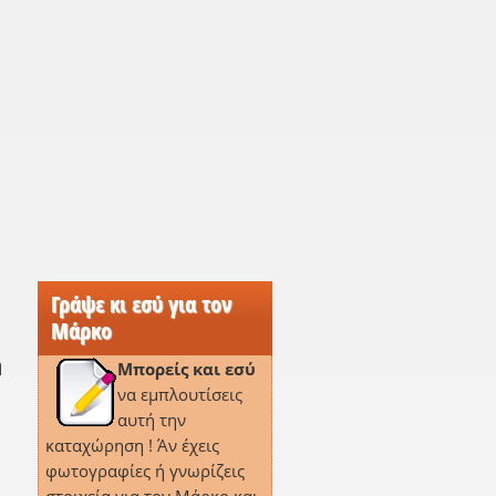
Γράψε κι εσύ για τον
Μάρκο
η
Μπορείς και εσύ
να εμπλουτίσεις
αυτή την
καταχώρηση ! Άν έχεις
φωτογραφίες ή γνωρίζεις