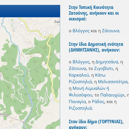
Στην Τοπική Κοινότητα
Ζατούνης, ανήκουν και οι
οικισμοί:
ο
Βλόγγος
και
η
Ζάτουνα
.
Στην ίδια Δημοτική ενότητα
(ΔΗΜΗΤΣΑΝΗΣ), ανήκουν:
ο
Βλόγγος
,
η
Δημητσάνα
,
η
Ζάτουνα
,
το
Ζιγοβίστι
,
η
Καρκαλού
,
η
Κάτω
Ριζοσπηλιά
,
η
Μελισσοπέτρα
,
η
Μονή Αιμυαλών ή
Φιλοσόφου
,
το
Παλαιοχώρι
,
Παναγία
,
ο
Ράδος
,
και
η
Ριζοσπηλιά
.
Στον ίδιο δήμο (ΓΟΡΤΥΝΙΑΣ),
ανήκουν: