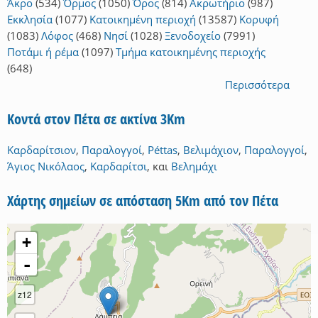
Άκρο
(534)
Όρμος
(1050)
Όρος
(814)
Ακρωτήριο
(987)
Εκκλησία
(1077)
Κατοικημένη περιοχή
(13587)
Κορυφή
(1083)
Λόφος
(468)
Νησί
(1028)
Ξενοδοχείο
(7991)
Ποτάμι ή ρέμα
(1097)
Τμήμα κατοικημένης περιοχής
(648)
Περισσότερα
Κοντά στον Πέτα σε ακτίνα 3Km
Καρδαρίτσιον
,
Παραλογγοί
,
Péttas
,
Βελιμάχιον
,
Παραλογγοί
,
Άγιος Νικόλαος
,
Καρδαρίτσι
,
και
Βελημάχι
Χάρτης σημείων σε απόσταση 5Km από τον Πέτα
+
-
z12