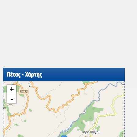
Πέτας - Χάρτης
+
-