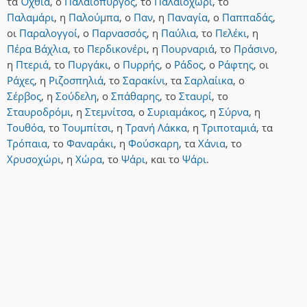
τα
Όχθια
,
ο
Παλαιόπυργος
,
το
Παλαιοχώρι
,
το
Παλαμάρι
,
η
Παλούμπα
,
ο
Παν
,
η
Παναγία
,
ο
Παππαδάς
,
οι
Παραλογγοί
,
ο
Παρνασσός
,
η
Παύλια
,
το
Πελέκι
,
η
Πέρα Βάχλια
,
το
Περδικονέρι
,
η
Πουρναριά
,
το
Πράσινο
,
η
Πτεριά
,
το
Πυργάκι
,
ο
Πυρρής
,
ο
Ράδος
,
ο
Ράφτης
,
οι
Ράχες
,
η
Ριζοσπηλιά
,
το
Σαρακίνι
,
τα
Σαρλαίικα
,
ο
Σέρβος
,
η
Σούδελη
,
ο
Σπάθαρης
,
το
Σταυρί
,
το
Σταυροδρόμι
,
η
Στεμνίτσα
,
ο
Συριαμάκος
,
η
Σύρνα
,
η
Τουθόα
,
το
Τουμπίτσι
,
η
Τρανή Λάκκα
,
η
Τριποταμιά
,
τα
Τρόπαια
,
το
Φαναράκι
,
η
Φούσκαρη
,
τα
Χάνια
,
το
Χρυσοχώρι
,
η
Χώρα
,
το
Ψάρι
,
και
το
Ψάρι
.