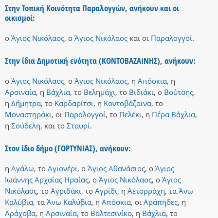
Στην Τοπική Κοινότητα Παραλογγών, ανήκουν και οι
οικισμοί:
ο
Άγιος Νικόλαος
,
ο
Άγιος Νικόλαος
και
οι
Παραλογγοί
.
Στην ίδια Δημοτική ενότητα (ΚΟΝΤΟΒΑΖΑΙΝΗΣ), ανήκουν:
ο
Άγιος Νικόλαος
,
ο
Άγιος Νικόλαος
,
η
Απόσκια
,
η
Αρσιναία
,
η
Βάχλια
,
το
Βελημάχι
,
το
Βιδιάκι
,
ο
Βούτσης
,
η
Δήμητρα
,
το
Καρδαρίτσι
,
η
Κοντοβάζαινα
,
το
Μοναστηράκι
,
οι
Παραλογγοί
,
το
Πελέκι
,
η
Πέρα Βάχλια
,
η
Σούδελη
,
και
το
Σταυρί
.
Στον ίδιο δήμο (ΓΟΡΤΥΝΙΑΣ), ανήκουν:
η
Αγάλω
,
το
Αγιονέρι
,
ο
Άγιος Αθανάσιος
,
ο
Άγιος
Ιωάννης Αρχαίας Ηραίας
,
ο
Άγιος Νικόλαος
,
ο
Άγιος
Νικόλαος
,
το
Αγριδάκι
,
το
Αγρίδι
,
η
Αετορράχη
,
τα
Άνω
Καλύβια
,
τα
Άνω Καλύβια
,
η
Απόσκια
,
οι
Αράπηδες
,
η
Αράχοβα
,
η
Αρσιναία
,
το
Βαλτεσινίκο
,
η
Βάχλια
,
το