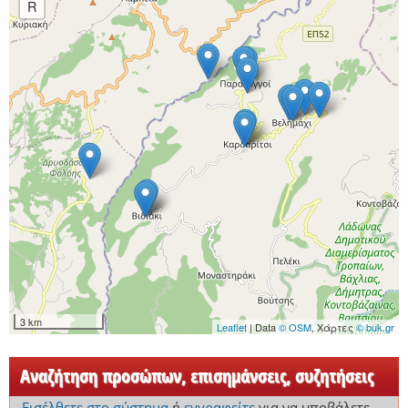
R
3 km
Leaflet
| Data
© OSM
, Χάρτες
© buk.gr
Αναζήτηση προσώπων, επισημάνσεις, συζητήσεις
Εισέλθετε στο σύστημα
ή
εγγραφείτε
για να υποβάλετε