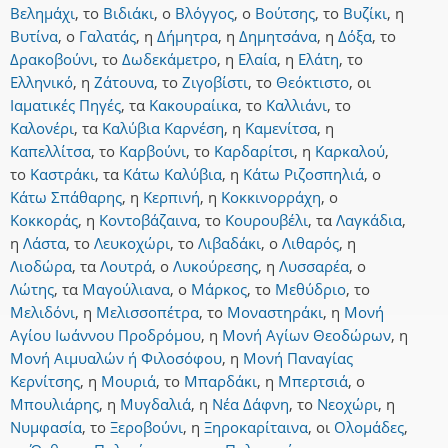
Βελημάχι
,
το
Βιδιάκι
,
ο
Βλόγγος
,
ο
Βούτσης
,
το
Βυζίκι
,
η
Βυτίνα
,
ο
Γαλατάς
,
η
Δήμητρα
,
η
Δημητσάνα
,
η
Δόξα
,
το
Δρακοβούνι
,
το
Δωδεκάμετρο
,
η
Ελαία
,
η
Ελάτη
,
το
Ελληνικό
,
η
Ζάτουνα
,
το
Ζιγοβίστι
,
το
Θεόκτιστο
,
οι
Ιαματικές Πηγές
,
τα
Κακουραίικα
,
το
Καλλιάνι
,
το
Καλονέρι
,
τα
Καλύβια Καρνέση
,
η
Καμενίτσα
,
η
Καπελλίτσα
,
το
Καρβούνι
,
το
Καρδαρίτσι
,
η
Καρκαλού
,
το
Καστράκι
,
τα
Κάτω Καλύβια
,
η
Κάτω Ριζοσπηλιά
,
ο
Κάτω Σπάθαρης
,
η
Κερπινή
,
η
Κοκκινορράχη
,
ο
Κοκκοράς
,
η
Κοντοβάζαινα
,
το
Κουρουβέλι
,
τα
Λαγκάδια
,
η
Λάστα
,
το
Λευκοχώρι
,
το
Λιβαδάκι
,
ο
Λιθαρός
,
η
Λιοδώρα
,
τα
Λουτρά
,
ο
Λυκούρεσης
,
η
Λυσσαρέα
,
ο
Λώτης
,
τα
Μαγούλιανα
,
ο
Μάρκος
,
το
Μεθύδριο
,
το
Μελιδόνι
,
η
Μελισσοπέτρα
,
το
Μοναστηράκι
,
η
Μονή
Αγίου Ιωάννου Προδρόμου
,
η
Μονή Αγίων Θεοδώρων
,
η
Μονή Αιμυαλών ή Φιλοσόφου
,
η
Μονή Παναγίας
Κερνίτσης
,
η
Μουριά
,
το
Μπαρδάκι
,
η
Μπερτσιά
,
ο
Μπουλιάρης
,
η
Μυγδαλιά
,
η
Νέα Δάφνη
,
το
Νεοχώρι
,
η
Νυμφασία
,
το
Ξεροβούνι
,
η
Ξηροκαρίταινα
,
οι
Ολομάδες
,