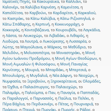
Ιαματικές Πηγές
,
τα
Κακουραίικα
,
το
Καλλιάνι
,
το
Καλονέρι
,
τα
Καλύβια Καρνέση
,
η
Καμενίτσα
,
η
Καπελλίτσα
,
το
Καρβούνι
,
το
Καρδαρίτσι
,
η
Καρκαλού
,
το
Καστράκι
,
τα
Κάτω Καλύβια
,
η
Κάτω Ριζοσπηλιά
,
ο
Κάτω Σπάθαρης
,
η
Κερπινή
,
η
Κοκκινορράχη
,
ο
Κοκκοράς
,
η
Κοντοβάζαινα
,
το
Κουρουβέλι
,
τα
Λαγκάδια
,
η
Λάστα
,
το
Λευκοχώρι
,
το
Λιβαδάκι
,
ο
Λιθαρός
,
η
Λιοδώρα
,
τα
Λουτρά
,
ο
Λυκούρεσης
,
η
Λυσσαρέα
,
ο
Λώτης
,
τα
Μαγούλιανα
,
ο
Μάρκος
,
το
Μεθύδριο
,
το
Μελιδόνι
,
η
Μελισσοπέτρα
,
το
Μοναστηράκι
,
η
Μονή
Αγίου Ιωάννου Προδρόμου
,
η
Μονή Αγίων Θεοδώρων
,
η
Μονή Αιμυαλών ή Φιλοσόφου
,
η
Μονή Παναγίας
Κερνίτσης
,
η
Μουριά
,
το
Μπαρδάκι
,
η
Μπερτσιά
,
ο
Μπουλιάρης
,
η
Μυγδαλιά
,
η
Νέα Δάφνη
,
το
Νεοχώρι
,
η
Νυμφασία
,
το
Ξεροβούνι
,
η
Ξηροκαρίταινα
,
οι
Ολομάδες
,
τα
Όχθια
,
ο
Παλαιόπυργος
,
το
Παλαιοχώρι
,
το
Παλαμάρι
,
η
Παλούμπα
,
ο
Παν
,
η
Παναγία
,
ο
Παππαδάς
,
οι
Παραλογγοί
,
ο
Παρνασσός
,
η
Παύλια
,
το
Πελέκι
,
η
Πέρα Βάχλια
,
το
Περδικονέρι
,
ο
Πέτας
,
η
Πουρναριά
,
το
Πράσινο
,
η
Πτεριά
,
το
Πυργάκι
,
ο
Πυρρής
,
ο
Ράδος
,
ο