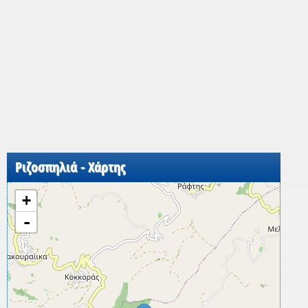
Ριζοσπηλιά - Χάρτης
+
-