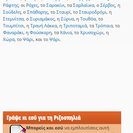
Ράφτης
,
οι
Ράχες
,
το
Σαρακίνι
,
τα
Σαρλαίικα
,
ο
Σέρβος
,
η
Σούδελη
,
ο
Σπάθαρης
,
το
Σταυρί
,
το
Σταυροδρόμι
,
η
Στεμνίτσα
,
ο
Συριαμάκος
,
η
Σύρνα
,
η
Τουθόα
,
το
Τουμπίτσι
,
η
Τρανή Λάκκα
,
η
Τριποταμιά
,
τα
Τρόπαια
,
το
Φαναράκι
,
η
Φούσκαρη
,
τα
Χάνια
,
το
Χρυσοχώρι
,
η
Χώρα
,
το
Ψάρι
,
και
το
Ψάρι
.
Γράψε κι εσύ για τη Ριζοσπηλιά
Μπορείς και εσύ
να εμπλουτίσεις αυτή