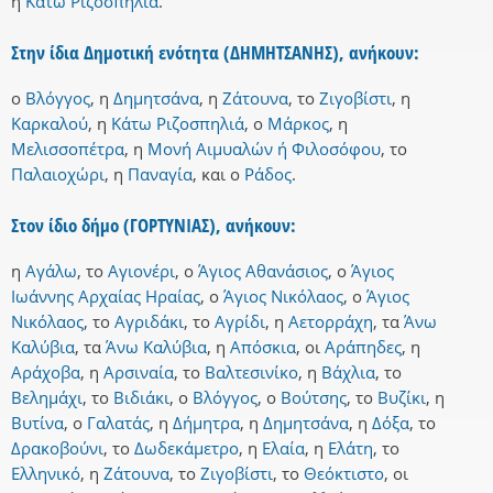
η
Κάτω Ριζοσπηλιά
.
Στην ίδια Δημοτική ενότητα (ΔΗΜΗΤΣΑΝΗΣ), ανήκουν:
ο
Βλόγγος
,
η
Δημητσάνα
,
η
Ζάτουνα
,
το
Ζιγοβίστι
,
η
Καρκαλού
,
η
Κάτω Ριζοσπηλιά
,
ο
Μάρκος
,
η
Μελισσοπέτρα
,
η
Μονή Αιμυαλών ή Φιλοσόφου
,
το
Παλαιοχώρι
,
η
Παναγία
,
και
ο
Ράδος
.
Στον ίδιο δήμο (ΓΟΡΤΥΝΙΑΣ), ανήκουν:
η
Αγάλω
,
το
Αγιονέρι
,
ο
Άγιος Αθανάσιος
,
ο
Άγιος
Ιωάννης Αρχαίας Ηραίας
,
ο
Άγιος Νικόλαος
,
ο
Άγιος
Νικόλαος
,
το
Αγριδάκι
,
το
Αγρίδι
,
η
Αετορράχη
,
τα
Άνω
Καλύβια
,
τα
Άνω Καλύβια
,
η
Απόσκια
,
οι
Αράπηδες
,
η
Αράχοβα
,
η
Αρσιναία
,
το
Βαλτεσινίκο
,
η
Βάχλια
,
το
Βελημάχι
,
το
Βιδιάκι
,
ο
Βλόγγος
,
ο
Βούτσης
,
το
Βυζίκι
,
η
Βυτίνα
,
ο
Γαλατάς
,
η
Δήμητρα
,
η
Δημητσάνα
,
η
Δόξα
,
το
Δρακοβούνι
,
το
Δωδεκάμετρο
,
η
Ελαία
,
η
Ελάτη
,
το
Ελληνικό
,
η
Ζάτουνα
,
το
Ζιγοβίστι
,
το
Θεόκτιστο
,
οι