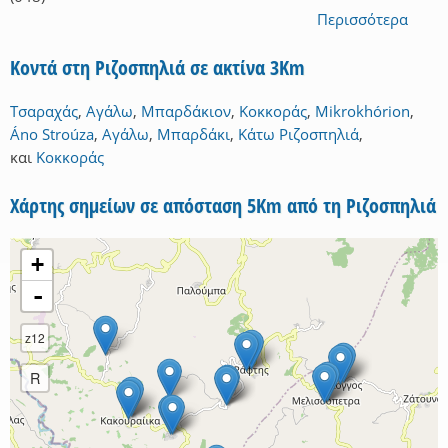
Περισσότερα
Κοντά στη Ριζοσπηλιά σε ακτίνα 3Km
Τσαραχάς
,
Αγάλω
,
Μπαρδάκιον
,
Κοκκοράς
,
Mikrokhórion
,
Áno Stroúza
,
Αγάλω
,
Μπαρδάκι
,
Κάτω Ριζοσπηλιά
,
και
Κοκκοράς
Χάρτης σημείων σε απόσταση 5Km από τη Ριζοσπηλιά
+
-
z12
R