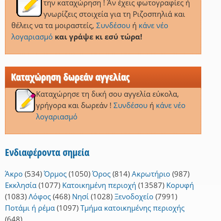
την καταχώρηση ! Άν έχεις φωτογραφίες ή
γνωρίζεις στοιχεία για τη Ριζοσπηλιά και
θέλεις να τα μοιραστείς,
Συνδέσου
ή
κάνε νέο
λογαριασμό
και γράψε κι εσύ τώρα!
Καταχώρηση δωρεάν αγγελίας
Καταχώρησε τη δική σου αγγελία εύκολα,
γρήγορα και δωρεάν !
Συνδέσου
ή
κάνε νέο
λογαριασμό
Ενδιαφέροντα σημεία
Άκρο
(534)
Όρμος
(1050)
Όρος
(814)
Ακρωτήριο
(987)
Εκκλησία
(1077)
Κατοικημένη περιοχή
(13587)
Κορυφή
(1083)
Λόφος
(468)
Νησί
(1028)
Ξενοδοχείο
(7991)
Ποτάμι ή ρέμα
(1097)
Τμήμα κατοικημένης περιοχής
(648)