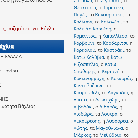
Ζάτουνα
,
το
Ζιγοβίστι
,
το
Θεόκτιστο
,
οι
Ιαματικές
Πηγές
,
τα
Κακουραίικα
,
το
Καλλιάνι
,
το
Καλονέρι
,
τα
ς, συζητήσεις για Βάχλια
Καλύβια Καρνέση
,
η
Καμενίτσα
,
η
Καπελλίτσα
,
το
Καρβούνι
,
το
Καρδαρίτσι
,
η
Βάχλια
Καρκαλού
,
το
Καστράκι
,
τα
ΚΗ ΕΛΛΑΔΑ
Κάτω Καλύβια
,
η
Κάτω
Ριζοσπηλιά
,
ο
Κάτω
ι Ιονίου
Σπάθαρης
,
η
Κερπινή
,
η
Κοκκινορράχη
,
ο
Κοκκοράς
,
η
Σ
Κοντοβάζαινα
,
το
Κουρουβέλι
,
τα
Λαγκάδια
,
η
ΝΗΣ
Λάστα
,
το
Λευκοχώρι
,
το
ινότητα Βάχλιας
Λιβαδάκι
,
ο
Λιθαρός
,
η
Λιοδώρα
,
τα
Λουτρά
,
ο
Λυκούρεσης
,
η
Λυσσαρέα
,
ο
Λώτης
,
τα
Μαγούλιανα
,
ο
Μάρκος
,
το
Μεθύδριο
,
το