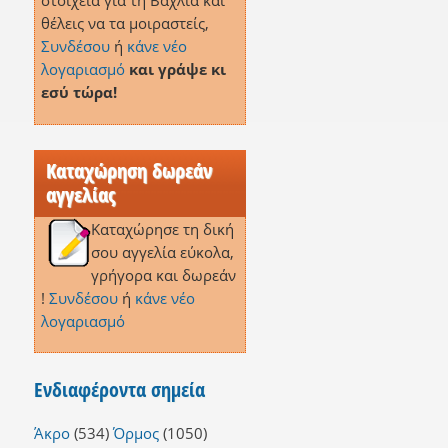
στοιχεία για τη Βάχλια και
θέλεις να τα μοιραστείς,
Συνδέσου
ή
κάνε νέο
λογαριασμό
και γράψε κι
εσύ τώρα!
Καταχώρηση δωρεάν
αγγελίας
Καταχώρησε τη δική
σου αγγελία εύκολα,
γρήγορα και δωρεάν
!
Συνδέσου
ή
κάνε νέο
λογαριασμό
Ενδιαφέροντα σημεία
Άκρο
(534)
Όρμος
(1050)