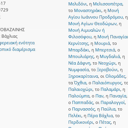
617
Μελιδόνι
,
η
Μελισσοπέτρα
,
0729
το
Μοναστηράκι
,
η
Μονή
ς
Αγίου Ιωάννου Προδρόμου
,
η
Μονή Αγίων Θεοδώρων
,
η
ΟΒΑΖΑΙΝΗΣ
Μονή Αιμυαλών ή
:
Βάχλιας
Φιλοσόφου
,
η
Μονή Παναγία
φερειακή ενότητα
Κερνίτσης
,
η
Μουριά
,
το
οπικό διαμέρισμα
Μπαρδάκι
,
η
Μπερτσιά
,
ο
Μπουλιάρης
,
η
Μυγδαλιά
,
η
Νέα Δάφνη
,
το
Νεοχώρι
,
η
Νυμφασία
,
το
Ξεροβούνι
,
η
Ξηροκαρίταινα
,
οι
Ολομάδες
,
τα
Όχθια
,
ο
Παλαιόπυργος
,
τ
Παλαιοχώρι
,
το
Παλαμάρι
,
η
Παλούμπα
,
ο
Παν
,
η
Παναγία
,
ο
Παππαδάς
,
οι
Παραλογγοί
,
ο
Παρνασσός
,
η
Παύλια
,
το
Πελέκι
,
η
Πέρα Βάχλια
,
το
Περδικονέρι
,
ο
Πέτας
,
η