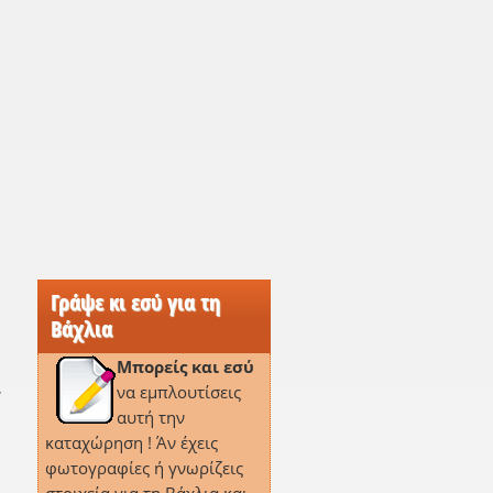
Γράψε κι εσύ για τη
Βάχλια
Μπορείς και εσύ
,
να εμπλουτίσεις
αυτή την
καταχώρηση ! Άν έχεις
φωτογραφίες ή γνωρίζεις