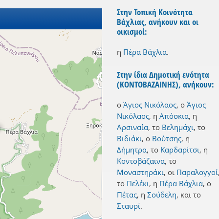
Στην Τοπική Κοινότητα
Βάχλιας, ανήκουν και οι
οικισμοί:
η
Πέρα Βάχλια
.
Στην ίδια Δημοτική ενότητα
(ΚΟΝΤΟΒΑΖΑΙΝΗΣ), ανήκουν:
ο
Άγιος Νικόλαος
,
ο
Άγιος
Νικόλαος
,
η
Απόσκια
,
η
Αρσιναία
,
το
Βελημάχι
,
το
Βιδιάκι
,
ο
Βούτσης
,
η
Δήμητρα
,
το
Καρδαρίτσι
,
η
Κοντοβάζαινα
,
το
Μοναστηράκι
,
οι
Παραλογγοί
το
Πελέκι
,
η
Πέρα Βάχλια
,
ο
Πέτας
,
η
Σούδελη
,
και
το
Σταυρί
.