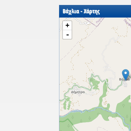
Βάχλια - Χάρτης
+
-