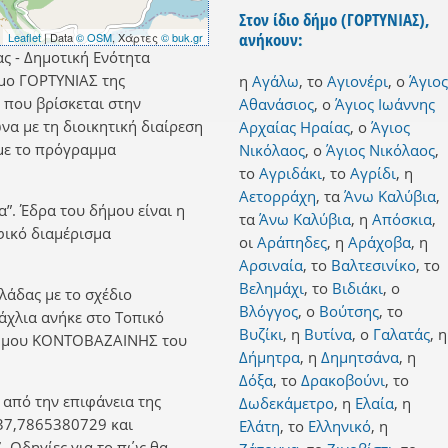
Στον ίδιο δήμο (ΓΟΡΤΥΝΙΑΣ),
ανήκουν:
Leaflet
| Data
© OSM
, Χάρτες
© buk.gr
ας - Δημοτική Ενότητα
μο ΓΟΡΤΥΝΙΑΣ της
η
Αγάλω
,
το
Αγιονέρι
,
ο
Άγιος
 που βρίσκεται στην
Αθανάσιος
,
ο
Άγιος Ιωάννης
α με τη διοικητική διαίρεση
Αρχαίας Ηραίας
,
ο
Άγιος
με το πρόγραμμα
Νικόλαος
,
ο
Άγιος Νικόλαος
,
το
Αγριδάκι
,
το
Αγρίδι
,
η
Αετορράχη
,
τα
Άνω Καλύβια
,
α”. Έδρα του δήμου είναι η
τα
Άνω Καλύβια
,
η
Απόσκια
,
φικό διαμέρισμα
οι
Αράπηδες
,
η
Αράχοβα
,
η
Αρσιναία
,
το
Βαλτεσινίκο
,
το
Βελημάχι
,
το
Βιδιάκι
,
ο
λλάδας με το σχέδιο
Βλόγγος
,
ο
Βούτσης
,
το
Βάχλια ανήκε στο Τοπικό
Βυζίκι
,
η
Βυτίνα
,
ο
Γαλατάς
,
η
Δήμου ΚΟΝΤΟΒΑΖΑΙΝΗΣ του
Δήμητρα
,
η
Δημητσάνα
,
η
Δόξα
,
το
Δρακοβούνι
,
το
 από την επιφάνεια της
Δωδεκάμετρο
,
η
Ελαία
,
η
37,7865380729 και
Ελάτη
,
το
Ελληνικό
,
η
 Οδηγίες για το πώς θα