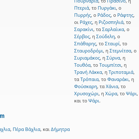
Πουρναριά
,
το
Πράσινο
,
η
Πτεριά
,
το
Πυργάκι
,
ο
Πυρρής
,
ο
Ράδος
,
ο
Ράφτης
,
οι
Ράχες
,
η
Ριζοσπηλιά
,
το
Σαρακίνι
,
τα
Σαρλαίικα
,
ο
Σέρβος
,
η
Σούδελη
,
ο
Σπάθαρης
,
το
Σταυρί
,
το
Σταυροδρόμι
,
η
Στεμνίτσα
,
ο
Συριαμάκος
,
η
Σύρνα
,
η
Τουθόα
,
το
Τουμπίτσι
,
η
Τρανή Λάκκα
,
η
Τριποταμιά
,
τα
Τρόπαια
,
το
Φαναράκι
,
η
Φούσκαρη
,
τα
Χάνια
,
το
Χρυσοχώρι
,
η
Χώρα
,
το
Ψάρι
,
και
το
Ψάρι
.
Km
άχλια
,
Πέρα Βάχλια
,
και
Δήμητρα