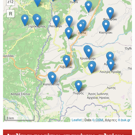
z12
R
3 km
Leaflet
| Data
© OSM
, Χάρτες
© buk.gr