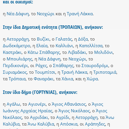
και οι οικισμοί:
η
Νέα Δάφνη
,
το
Νεοχώρι
και
η
Τρανή Λάκκα
.
Στην ίδια Δημοτική ενότητα (ΤΡΟΠΑΙΩΝ), ανήκουν:
η
Αετορράχη
,
το
Βυζίκι
,
ο
Γαλατάς
,
η
Δόξα
,
το
Δωδεκάμετρο
,
η
Ελαία
,
το
Καλλιάνι
,
η
Καπελλίτσα
,
το
Καστράκι
,
ο
Κάτω Σπάθαρης
,
το
Λιβαδάκι
,
το
Μελιδόνι
,
ο
Μπουλιάρης
,
η
Νέα Δάφνη
,
το
Νεοχώρι
,
το
Περδικονέρι
,
οι
Ράχες
,
ο
Σπάθαρης
,
το
Σταυροδρόμι
,
ο
Συριαμάκος
,
το
Τουμπίτσι
,
η
Τρανή Λάκκα
,
η
Τριποταμιά
,
τα
Τρόπαια
,
το
Φαναράκι
,
τα
Χάνια
,
και
η
Χώρα
.
Στον ίδιο δήμο (ΓΟΡΤΥΝΙΑΣ), ανήκουν:
η
Αγάλω
,
το
Αγιονέρι
,
ο
Άγιος Αθανάσιος
,
ο
Άγιος
Ιωάννης Αρχαίας Ηραίας
,
ο
Άγιος Νικόλαος
,
ο
Άγιος
Νικόλαος
,
το
Αγριδάκι
,
το
Αγρίδι
,
η
Αετορράχη
,
τα
Άνω
Καλύβια
,
τα
Άνω Καλύβια
,
η
Απόσκια
,
οι
Αράπηδες
,
η