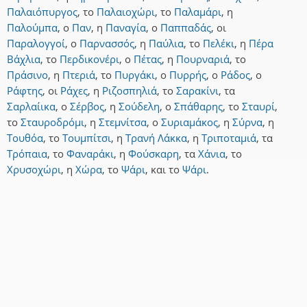
Παλαιόπυργος
,
το
Παλαιοχώρι
,
το
Παλαμάρι
,
η
Παλούμπα
,
ο
Παν
,
η
Παναγία
,
ο
Παππαδάς
,
οι
Παραλογγοί
,
ο
Παρνασσός
,
η
Παύλια
,
το
Πελέκι
,
η
Πέρα
Βάχλια
,
το
Περδικονέρι
,
ο
Πέτας
,
η
Πουρναριά
,
το
Πράσινο
,
η
Πτεριά
,
το
Πυργάκι
,
ο
Πυρρής
,
ο
Ράδος
,
ο
Ράφτης
,
οι
Ράχες
,
η
Ριζοσπηλιά
,
το
Σαρακίνι
,
τα
Σαρλαίικα
,
ο
Σέρβος
,
η
Σούδελη
,
ο
Σπάθαρης
,
το
Σταυρί
,
το
Σταυροδρόμι
,
η
Στεμνίτσα
,
ο
Συριαμάκος
,
η
Σύρνα
,
η
Τουθόα
,
το
Τουμπίτσι
,
η
Τρανή Λάκκα
,
η
Τριποταμιά
,
τα
Τρόπαια
,
το
Φαναράκι
,
η
Φούσκαρη
,
τα
Χάνια
,
το
Χρυσοχώρι
,
η
Χώρα
,
το
Ψάρι
,
και
το
Ψάρι
.