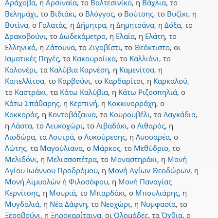
Αράχοβα
,
η
Αρσιναία
,
το
Βαλτεσινίκο
,
η
Βάχλια
,
το
Βελημάχι
,
το
Βιδιάκι
,
ο
Βλόγγος
,
ο
Βούτσης
,
το
Βυζίκι
,
η
Βυτίνα
,
ο
Γαλατάς
,
η
Δήμητρα
,
η
Δημητσάνα
,
η
Δόξα
,
το
Δρακοβούνι
,
το
Δωδεκάμετρο
,
η
Ελαία
,
η
Ελάτη
,
το
Ελληνικό
,
η
Ζάτουνα
,
το
Ζιγοβίστι
,
το
Θεόκτιστο
,
οι
Ιαματικές Πηγές
,
τα
Κακουραίικα
,
το
Καλλιάνι
,
το
Καλονέρι
,
τα
Καλύβια Καρνέση
,
η
Καμενίτσα
,
η
Καπελλίτσα
,
το
Καρβούνι
,
το
Καρδαρίτσι
,
η
Καρκαλού
,
το
Καστράκι
,
τα
Κάτω Καλύβια
,
η
Κάτω Ριζοσπηλιά
,
ο
Κάτω Σπάθαρης
,
η
Κερπινή
,
η
Κοκκινορράχη
,
ο
Κοκκοράς
,
η
Κοντοβάζαινα
,
το
Κουρουβέλι
,
τα
Λαγκάδια
,
η
Λάστα
,
το
Λευκοχώρι
,
το
Λιβαδάκι
,
ο
Λιθαρός
,
η
Λιοδώρα
,
τα
Λουτρά
,
ο
Λυκούρεσης
,
η
Λυσσαρέα
,
ο
Λώτης
,
τα
Μαγούλιανα
,
ο
Μάρκος
,
το
Μεθύδριο
,
το
Μελιδόνι
,
η
Μελισσοπέτρα
,
το
Μοναστηράκι
,
η
Μονή
Αγίου Ιωάννου Προδρόμου
,
η
Μονή Αγίων Θεοδώρων
,
η
Μονή Αιμυαλών ή Φιλοσόφου
,
η
Μονή Παναγίας
Κερνίτσης
,
η
Μουριά
,
το
Μπαρδάκι
,
ο
Μπουλιάρης
,
η
Μυγδαλιά
,
η
Νέα Δάφνη
,
το
Νεοχώρι
,
η
Νυμφασία
,
το
Ξεροβούνι
,
η
Ξηροκαρίταινα
,
οι
Ολομάδες
,
τα
Όχθια
,
ο