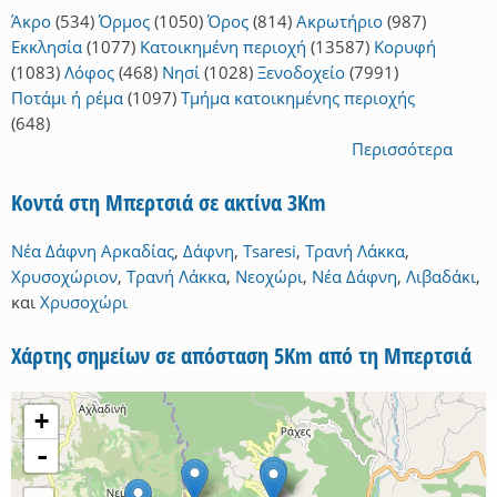
Άκρο
(534)
Όρμος
(1050)
Όρος
(814)
Ακρωτήριο
(987)
Εκκλησία
(1077)
Κατοικημένη περιοχή
(13587)
Κορυφή
(1083)
Λόφος
(468)
Νησί
(1028)
Ξενοδοχείο
(7991)
Ποτάμι ή ρέμα
(1097)
Τμήμα κατοικημένης περιοχής
(648)
Περισσότερα
Κοντά στη Μπερτσιά σε ακτίνα 3Km
Νέα Δάφνη Αρκαδίας
,
Δάφνη
,
Tsaresi
,
Τρανή Λάκκα
,
Χρυσοχώριον
,
Τρανή Λάκκα
,
Νεοχώρι
,
Νέα Δάφνη
,
Λιβαδάκι
,
και
Χρυσοχώρι
Χάρτης σημείων σε απόσταση 5Km από τη Μπερτσιά
+
-