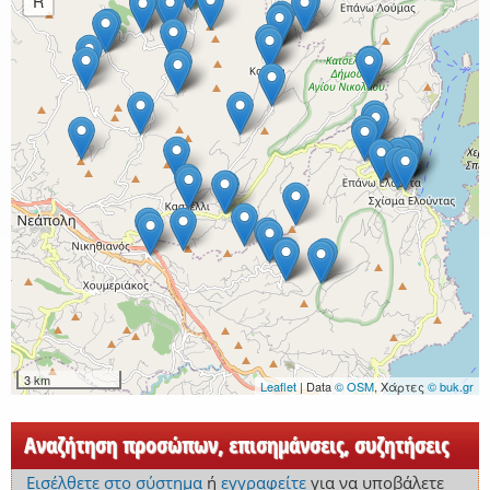
R
3 km
Leaflet
| Data
© OSM
, Χάρτες
© buk.gr
Αναζήτηση προσώπων, επισημάνσεις, συζητήσεις
Εισέλθετε στο σύστημα
ή
εγγραφείτε
για να υποβάλετε