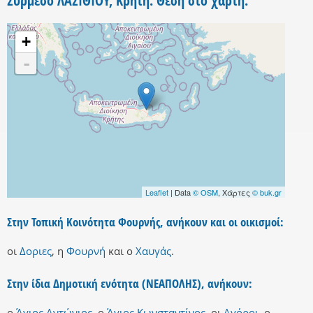
Σύρμεσο ΛΑΣΙΘΙΟΥ, Κρήτη. Θέση στο χάρτη.
+
-
Leaflet
| Data
© OSM
, Χάρτες
© buk.gr
Στην Τοπική Κοινότητα Φουρνής, ανήκουν και οι οικισμοί:
οι
Δοριες
,
η
Φουρνή
και
ο
Χαυγάς
.
Στην ίδια Δημοτική ενότητα (ΝΕΑΠΟΛΗΣ), ανήκουν:
ο
Άγιος Αντώνιος
,
ο
Άγιος Κωνσταντίνος
,
οι
Αγόροι
,
ο