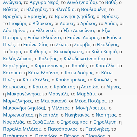
Ανώγεια
,
το
Αργυρό Νερό
,
το
Αυγό (νησίδα)
,
το
Βαθύ
,
ο
Βάλτος
,
οι
Βλάχηδες
,
τα
Βλιχάδια
,
η
Βουλισμένη
,
το
Βραχάσι
,
ο
Βρουχάς
,
το
Βρυονήσι (νησίδα)
,
οι
Βρύσες
,
το
Γιοφύρι
,
ο
Δίλακκος
,
οι
Δοριες
,
ο
Δράκος
,
το
Δράσι
,
οι
Δύο Πρίνοι
,
τα
Ελληνικά
,
τα
Έξω Λακκώνια
,
οι
Έξω
Ποτάμοι
,
η
Επάνω Ελούντα
,
ο
Επάνω Λούμας
,
οι
Επάνω
Πινές
,
το
Επάνω Σίσι
,
τα
Ζένια
,
η
Ζούρβα
,
ο
Θεολόγος
,
το
Ίστρο
,
το
Καθαρό
,
οι
Κακοκάμωτες
,
το
Καλό Χωριό
,
ο
Καλός Λάκκος
,
ο
Κάλυβος
,
η
Καλυδώνα (νησίδα)
,
οι
Καρτέρηδες
,
ο
Καρτσινιανός
,
το
Καρύδι
,
το
Καστέλλι
,
τα
Κατσίκια
,
η
Κάτω Ελούντα
,
ο
Κάτω Λούμας
,
οι
Κάτω
Πινές
,
οι
Κάτω Σέλλες
,
ο
Κουδούμαλος
,
το
Κουνάλι
,
οι
Κουρούνες
,
η
Κριτσά
,
ο
Κρούστας
,
η
Λατσίδα
,
οι
Λίμνες
,
η
Μακρυγέννησα
,
το
Μαργιέλι
,
το
Μαρδάτι
,
οι
Μαρνέλληδες
,
το
Μαυρικιανό
,
οι
Μέσα Ποτάμοι
,
το
Μικρονήσι (νησίδα)
,
η
Μίλατος
,
η
Μονή Αρετίου
,
ο
Μυρωνικήτας
,
η
Νεάπολη
,
ο
Νικηθιανός
,
ο
Νισπήτας
,
ο
Νοφαλιάς
,
τα
Ξερά Ξύλα
,
ο
Ξηρόκαμπος
,
η
Ξηρολίμνη
,
η
Παραλία Μιλάτου
,
ο
Πατσόπουλος
,
οι
Πεπόνηδες
,
τα
Περάμπελα
,
οι
Περονίδες
,
ο
Πέτρος
,
ο
Πίσσιδος
,
η