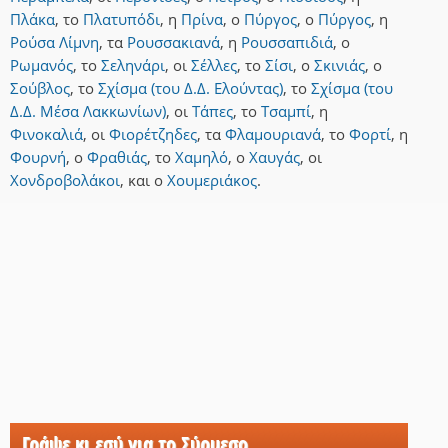
Πλάκα
,
το
Πλατυπόδι
,
η
Πρίνα
,
ο
Πύργος
,
ο
Πύργος
,
η
Ρούσα Λίμνη
,
τα
Ρουσσακιανά
,
η
Ρουσσαπιδιά
,
ο
Ρωμανός
,
το
Σεληνάρι
,
οι
Σέλλες
,
το
Σίσι
,
ο
Σκινιάς
,
ο
Σούβλος
,
το
Σχίσμα (του Δ.Δ. Ελούντας)
,
το
Σχίσμα (του
Δ.Δ. Μέσα Λακκωνίων)
,
οι
Τάπες
,
το
Τσαμπί
,
η
Φινοκαλιά
,
οι
Φιορέτζηδες
,
τα
Φλαμουριανά
,
το
Φορτί
,
η
Φουρνή
,
ο
Φραθιάς
,
το
Χαμηλό
,
ο
Χαυγάς
,
οι
Χονδροβολάκοι
,
και
ο
Χουμεριάκος
.
Γράψε κι εσύ για το Σύρμεσο