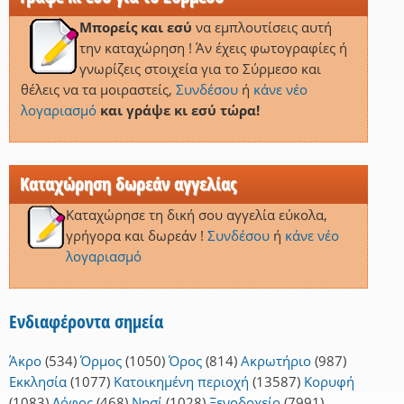
Μπορείς και εσύ
να εμπλουτίσεις αυτή
την καταχώρηση ! Άν έχεις φωτογραφίες ή
γνωρίζεις στοιχεία για το Σύρμεσο και
θέλεις να τα μοιραστείς,
Συνδέσου
ή
κάνε νέο
λογαριασμό
και γράψε κι εσύ τώρα!
Καταχώρηση δωρεάν αγγελίας
Καταχώρησε τη δική σου αγγελία εύκολα,
γρήγορα και δωρεάν !
Συνδέσου
ή
κάνε νέο
λογαριασμό
Ενδιαφέροντα σημεία
Άκρο
(534)
Όρμος
(1050)
Όρος
(814)
Ακρωτήριο
(987)
Εκκλησία
(1077)
Κατοικημένη περιοχή
(13587)
Κορυφή
(1083)
Λόφος
(468)
Νησί
(1028)
Ξενοδοχείο
(7991)