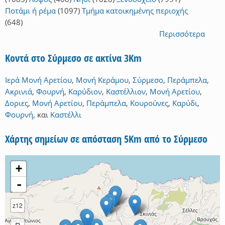
Ποτάμι ή ρέμα
(1097)
Τμήμα κατοικημένης περιοχής
(648)
Περισσότερα
Κοντά στο Σύρμεσο σε ακτίνα 3Km
Ιερά Μονή Αρετίου
,
Μονή Κεράμου
,
Σύρμεσο
,
Περάμπελα
,
Ακρινιά
,
Φουρνή
,
Καρύδιον
,
Καστέλλιον
,
Μονή Αρετίου
,
Δοριες
,
Μονή Αρετίου
,
Περάμπελα
,
Κουρούνες
,
Καρύδι
,
Φουρνή
,
και
Καστέλλι
Χάρτης σημείων σε απόσταση 5Km από το Σύρμεσο
+
-
z12