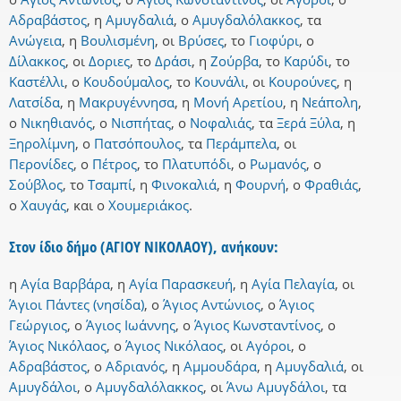
Αδραβάστος
,
η
Αμυγδαλιά
,
ο
Αμυγδαλόλακκος
,
τα
Ανώγεια
,
η
Βουλισμένη
,
οι
Βρύσες
,
το
Γιοφύρι
,
ο
Δίλακκος
,
οι
Δοριες
,
το
Δράσι
,
η
Ζούρβα
,
το
Καρύδι
,
το
Καστέλλι
,
ο
Κουδούμαλος
,
το
Κουνάλι
,
οι
Κουρούνες
,
η
Λατσίδα
,
η
Μακρυγέννησα
,
η
Μονή Αρετίου
,
η
Νεάπολη
,
ο
Νικηθιανός
,
ο
Νισπήτας
,
ο
Νοφαλιάς
,
τα
Ξερά Ξύλα
,
η
Ξηρολίμνη
,
ο
Πατσόπουλος
,
τα
Περάμπελα
,
οι
Περονίδες
,
ο
Πέτρος
,
το
Πλατυπόδι
,
ο
Ρωμανός
,
ο
Σούβλος
,
το
Τσαμπί
,
η
Φινοκαλιά
,
η
Φουρνή
,
ο
Φραθιάς
,
ο
Χαυγάς
,
και
ο
Χουμεριάκος
.
Στον ίδιο δήμο (ΑΓΙΟΥ ΝΙΚΟΛΑΟΥ), ανήκουν:
η
Αγία Βαρβάρα
,
η
Αγία Παρασκευή
,
η
Αγία Πελαγία
,
οι
Άγιοι Πάντες (νησίδα)
,
ο
Άγιος Αντώνιος
,
ο
Άγιος
Γεώργιος
,
ο
Άγιος Ιωάννης
,
ο
Άγιος Κωνσταντίνος
,
ο
Άγιος Νικόλαος
,
ο
Άγιος Νικόλαος
,
οι
Αγόροι
,
ο
Αδραβάστος
,
ο
Αδριανός
,
η
Αμμουδάρα
,
η
Αμυγδαλιά
,
οι
Αμυγδάλοι
,
ο
Αμυγδαλόλακκος
,
οι
Άνω Αμυγδάλοι
,
τα