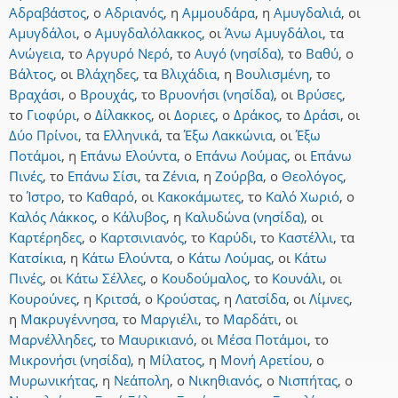
Αδραβάστος
,
ο
Αδριανός
,
η
Αμμουδάρα
,
η
Αμυγδαλιά
,
οι
Αμυγδάλοι
,
ο
Αμυγδαλόλακκος
,
οι
Άνω Αμυγδάλοι
,
τα
Ανώγεια
,
το
Αργυρό Νερό
,
το
Αυγό (νησίδα)
,
το
Βαθύ
,
ο
Βάλτος
,
οι
Βλάχηδες
,
τα
Βλιχάδια
,
η
Βουλισμένη
,
το
Βραχάσι
,
ο
Βρουχάς
,
το
Βρυονήσι (νησίδα)
,
οι
Βρύσες
,
το
Γιοφύρι
,
ο
Δίλακκος
,
οι
Δοριες
,
ο
Δράκος
,
το
Δράσι
,
οι
Δύο Πρίνοι
,
τα
Ελληνικά
,
τα
Έξω Λακκώνια
,
οι
Έξω
Ποτάμοι
,
η
Επάνω Ελούντα
,
ο
Επάνω Λούμας
,
οι
Επάνω
Πινές
,
το
Επάνω Σίσι
,
τα
Ζένια
,
η
Ζούρβα
,
ο
Θεολόγος
,
το
Ίστρο
,
το
Καθαρό
,
οι
Κακοκάμωτες
,
το
Καλό Χωριό
,
ο
Καλός Λάκκος
,
ο
Κάλυβος
,
η
Καλυδώνα (νησίδα)
,
οι
Καρτέρηδες
,
ο
Καρτσινιανός
,
το
Καρύδι
,
το
Καστέλλι
,
τα
Κατσίκια
,
η
Κάτω Ελούντα
,
ο
Κάτω Λούμας
,
οι
Κάτω
Πινές
,
οι
Κάτω Σέλλες
,
ο
Κουδούμαλος
,
το
Κουνάλι
,
οι
Κουρούνες
,
η
Κριτσά
,
ο
Κρούστας
,
η
Λατσίδα
,
οι
Λίμνες
,
η
Μακρυγέννησα
,
το
Μαργιέλι
,
το
Μαρδάτι
,
οι
Μαρνέλληδες
,
το
Μαυρικιανό
,
οι
Μέσα Ποτάμοι
,
το
Μικρονήσι (νησίδα)
,
η
Μίλατος
,
η
Μονή Αρετίου
,
ο
Μυρωνικήτας
,
η
Νεάπολη
,
ο
Νικηθιανός
,
ο
Νισπήτας
,
ο