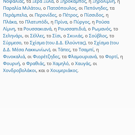
Νοφαλιάς
,
τα
Ξερά Ξύλα
,
ο
Ξηρόκαμπος
,
η
Ξηρολίμνη
,
η
Παραλία Μιλάτου
,
ο
Πατσόπουλος
,
οι
Πεπόνηδες
,
τα
Περάμπελα
,
οι
Περονίδες
,
ο
Πέτρος
,
ο
Πίσσιδος
,
η
Πλάκα
,
το
Πλατυπόδι
,
η
Πρίνα
,
ο
Πύργος
,
η
Ρούσα
Λίμνη
,
τα
Ρουσσακιανά
,
η
Ρουσσαπιδιά
,
ο
Ρωμανός
,
το
Σεληνάρι
,
οι
Σέλλες
,
το
Σίσι
,
ο
Σκινιάς
,
ο
Σούβλος
,
το
Σύρμεσο
,
το
Σχίσμα (του Δ.Δ. Ελούντας)
,
το
Σχίσμα (του
Δ.Δ. Μέσα Λακκωνίων)
,
οι
Τάπες
,
το
Τσαμπί
,
η
Φινοκαλιά
,
οι
Φιορέτζηδες
,
τα
Φλαμουριανά
,
το
Φορτί
,
η
Φουρνή
,
ο
Φραθιάς
,
το
Χαμηλό
,
ο
Χαυγάς
,
οι
Χονδροβολάκοι
,
και
ο
Χουμεριάκος
.