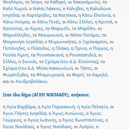
Θεολόγος
,
το
Ίστρο
,
το
Καθαρό
,
οι
Κακοκάμωτες
,
το
Καλό Χωριό
,
ο
Καλός Λάκκος
,
ο
Κάλυβος
,
η
Καλυδώνα
(νησίδα)
,
οι
Καρτέρηδες
,
τα
Κατσίκια
,
η
Κάτω Ελούντα
,
ο
Κάτω Λούμας
,
οι
Κάτω Πινές
,
οι
Κάτω Σέλλες
,
η
Κριτσά
,
ο
Κρούστας
,
οι
Λίμνες
,
το
Μαργιέλι
,
το
Μαρδάτι
,
οι
Μαρνέλληδες
,
το
Μαυρικιανό
,
οι
Μέσα Ποτάμοι
,
το
Μικρονήσι (νησίδα)
,
ο
Μυρωνικήτας
,
ο
Ξηρόκαμπος
,
οι
Πεπόνηδες
,
ο
Πίσσιδος
,
η
Πλάκα
,
η
Πρίνα
,
ο
Πύργος
,
η
Ρούσα Λίμνη
,
τα
Ρουσσακιανά
,
η
Ρουσσαπιδιά
,
οι
Σέλλες
,
ο
Σκινιάς
,
το
Σχίσμα (του Δ.Δ. Ελούντας)
,
το
Σχίσμα (του Δ.Δ. Μέσα Λακκωνίων)
,
οι
Τάπες
,
οι
Φιορέτζηδες
,
τα
Φλαμουριανά
,
το
Φορτί
,
το
Χαμηλό
,
και
οι
Χονδροβολάκοι
.
Στον ίδιο δήμο (ΑΓΙΟΥ ΝΙΚΟΛΑΟΥ), ανήκουν:
η
Αγία Βαρβάρα
,
η
Αγία Παρασκευή
,
η
Αγία Πελαγία
,
οι
Άγιοι Πάντες (νησίδα)
,
ο
Άγιος Αντώνιος
,
ο
Άγιος
Γεώργιος
,
ο
Άγιος Ιωάννης
,
ο
Άγιος Κωνσταντίνος
,
ο
Άγιος Νικόλαος
,
ο
Άγιος Νικόλαος
,
οι
Αγόροι
,
ο