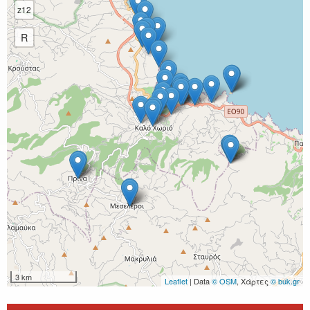
z12
R
3 km
Leaflet
| Data
© OSM
, Χάρτες
© buk.gr