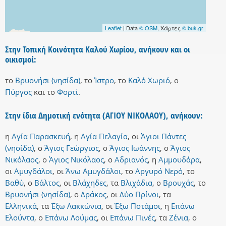
Leaflet
| Data
© OSM
, Χάρτες
© buk.gr
Στην Τοπική Κοινότητα Καλού Χωρίου, ανήκουν και οι
οικισμοί:
το
Βρυονήσι (νησίδα)
,
το
Ίστρο
,
το
Καλό Χωριό
,
ο
Πύργος
και
το
Φορτί
.
Στην ίδια Δημοτική ενότητα (ΑΓΙΟΥ ΝΙΚΟΛΑΟΥ), ανήκουν:
η
Αγία Παρασκευή
,
η
Αγία Πελαγία
,
οι
Άγιοι Πάντες
(νησίδα)
,
ο
Άγιος Γεώργιος
,
ο
Άγιος Ιωάννης
,
ο
Άγιος
Νικόλαος
,
ο
Άγιος Νικόλαος
,
ο
Αδριανός
,
η
Αμμουδάρα
,
οι
Αμυγδάλοι
,
οι
Άνω Αμυγδάλοι
,
το
Αργυρό Νερό
,
το
Βαθύ
,
ο
Βάλτος
,
οι
Βλάχηδες
,
τα
Βλιχάδια
,
ο
Βρουχάς
,
το
Βρυονήσι (νησίδα)
,
ο
Δράκος
,
οι
Δύο Πρίνοι
,
τα
Ελληνικά
,
τα
Έξω Λακκώνια
,
οι
Έξω Ποτάμοι
,
η
Επάνω
Ελούντα
,
ο
Επάνω Λούμας
,
οι
Επάνω Πινές
,
τα
Ζένια
,
ο