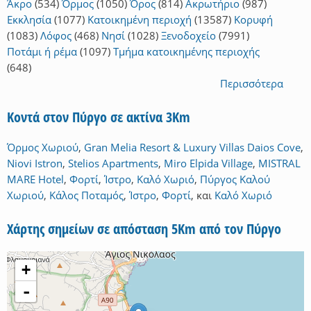
Άκρο
(534)
Όρμος
(1050)
Όρος
(814)
Ακρωτήριο
(987)
Εκκλησία
(1077)
Κατοικημένη περιοχή
(13587)
Κορυφή
(1083)
Λόφος
(468)
Νησί
(1028)
Ξενοδοχείο
(7991)
Ποτάμι ή ρέμα
(1097)
Τμήμα κατοικημένης περιοχής
(648)
Περισσότερα
Κοντά στον Πύργο σε ακτίνα 3Km
Όρμος Χωριού
,
Gran Melia Resort & Luxury Villas Daios Cove
,
Niovi Istron
,
Stelios Apartments
,
Miro Elpida Village
,
MISTRAL
MARE Hotel
,
Φορτί
,
Ίστρο
,
Καλό Χωριό
,
Πύργος Καλού
Χωριού
,
Κάλος Ποταμός
,
Ίστρο
,
Φορτί
,
και
Καλό Χωριό
Χάρτης σημείων σε απόσταση 5Km από τον Πύργο
+
-