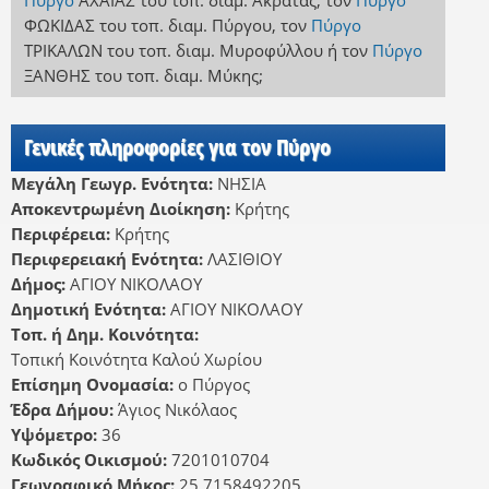
Πύργο
ΑΧΑΪΑΣ
του τοπ. διαμ. Ακράτας
,
τον
Πύργο
ΦΩΚΙΔΑΣ
του τοπ. διαμ. Πύργου
,
τον
Πύργο
ΤΡΙΚΑΛΩΝ
του τοπ. διαμ. Μυροφύλλου
ή
τον
Πύργο
ΞΑΝΘΗΣ
του τοπ. διαμ. Μύκης
;
Γενικές πληροφορίες για τον Πύργο
Μεγάλη Γεωγρ. Ενότητα:
ΝΗΣΙΑ
Αποκεντρωμένη Διοίκηση:
Κρήτης
Περιφέρεια:
Κρήτης
Περιφερειακή Ενότητα:
ΛΑΣΙΘΙΟΥ
Δήμος:
ΑΓΙΟΥ ΝΙΚΟΛΑΟΥ
Δημοτική Ενότητα:
ΑΓΙΟΥ ΝΙΚΟΛΑΟΥ
Τοπ. ή Δημ. Κοινότητα:
Τοπική Κοινότητα Καλού Χωρίου
Επίσημη Ονομασία:
ο Πύργος
Έδρα Δήμου:
Άγιος Νικόλαος
Υψόμετρο:
36
Κωδικός Οικισμού:
7201010704
Γεωγραφικό Μήκος:
25.7158492205