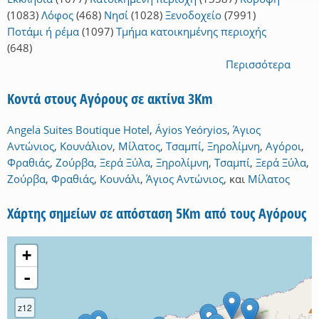
(1083)
Λόφος
(468)
Νησί
(1028)
Ξενοδοχείο
(7991)
Ποτάμι ή ρέμα
(1097)
Τμήμα κατοικημένης περιοχής
(648)
Περισσότερα
Κοντά στους Αγόρους σε ακτίνα 3Km
Angela Suites Boutique Hotel
,
Áyios Yeóryios
,
Άγιος
Αντώνιος
,
Κουνάλιον
,
Μίλατος
,
Τσαμπί
,
Ξηρολίμνη
,
Αγόροι
,
Φραθιάς
,
Ζούρβα
,
Ξερά Ξύλα
,
Ξηρολίμνη
,
Τσαμπί
,
Ξερά Ξύλα
,
Ζούρβα
,
Φραθιάς
,
Κουνάλι
,
Άγιος Αντώνιος
,
και
Μίλατος
Χάρτης σημείων σε απόσταση 5Km από τους Αγόρους
+
-
z12