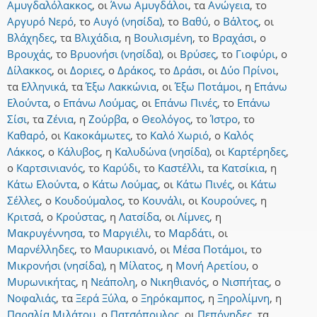
Αμυγδαλόλακκος
,
οι
Άνω Αμυγδάλοι
,
τα
Ανώγεια
,
το
Αργυρό Νερό
,
το
Αυγό (νησίδα)
,
το
Βαθύ
,
ο
Βάλτος
,
οι
Βλάχηδες
,
τα
Βλιχάδια
,
η
Βουλισμένη
,
το
Βραχάσι
,
ο
Βρουχάς
,
το
Βρυονήσι (νησίδα)
,
οι
Βρύσες
,
το
Γιοφύρι
,
ο
Δίλακκος
,
οι
Δοριες
,
ο
Δράκος
,
το
Δράσι
,
οι
Δύο Πρίνοι
,
τα
Ελληνικά
,
τα
Έξω Λακκώνια
,
οι
Έξω Ποτάμοι
,
η
Επάνω
Ελούντα
,
ο
Επάνω Λούμας
,
οι
Επάνω Πινές
,
το
Επάνω
Σίσι
,
τα
Ζένια
,
η
Ζούρβα
,
ο
Θεολόγος
,
το
Ίστρο
,
το
Καθαρό
,
οι
Κακοκάμωτες
,
το
Καλό Χωριό
,
ο
Καλός
Λάκκος
,
ο
Κάλυβος
,
η
Καλυδώνα (νησίδα)
,
οι
Καρτέρηδες
,
ο
Καρτσινιανός
,
το
Καρύδι
,
το
Καστέλλι
,
τα
Κατσίκια
,
η
Κάτω Ελούντα
,
ο
Κάτω Λούμας
,
οι
Κάτω Πινές
,
οι
Κάτω
Σέλλες
,
ο
Κουδούμαλος
,
το
Κουνάλι
,
οι
Κουρούνες
,
η
Κριτσά
,
ο
Κρούστας
,
η
Λατσίδα
,
οι
Λίμνες
,
η
Μακρυγέννησα
,
το
Μαργιέλι
,
το
Μαρδάτι
,
οι
Μαρνέλληδες
,
το
Μαυρικιανό
,
οι
Μέσα Ποτάμοι
,
το
Μικρονήσι (νησίδα)
,
η
Μίλατος
,
η
Μονή Αρετίου
,
ο
Μυρωνικήτας
,
η
Νεάπολη
,
ο
Νικηθιανός
,
ο
Νισπήτας
,
ο
Νοφαλιάς
,
τα
Ξερά Ξύλα
,
ο
Ξηρόκαμπος
,
η
Ξηρολίμνη
,
η
Παραλία Μιλάτου
,
ο
Πατσόπουλος
,
οι
Πεπόνηδες
,
τα