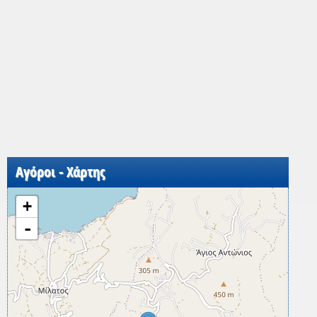
Αγόροι - Χάρτης
+
-