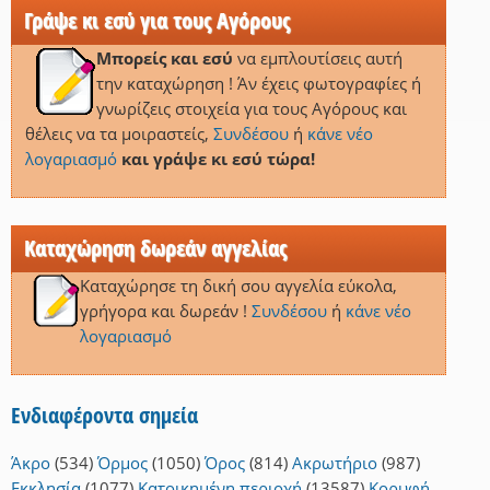
Γράψε κι εσύ για τους Αγόρους
Μπορείς και εσύ
να εμπλουτίσεις αυτή
την καταχώρηση ! Άν έχεις φωτογραφίες ή
γνωρίζεις στοιχεία για τους Αγόρους και
θέλεις να τα μοιραστείς,
Συνδέσου
ή
κάνε νέο
λογαριασμό
και γράψε κι εσύ τώρα!
Καταχώρηση δωρεάν αγγελίας
Καταχώρησε τη δική σου αγγελία εύκολα,
γρήγορα και δωρεάν !
Συνδέσου
ή
κάνε νέο
λογαριασμό
Ενδιαφέροντα σημεία
Άκρο
(534)
Όρμος
(1050)
Όρος
(814)
Ακρωτήριο
(987)
Εκκλησία
(1077)
Κατοικημένη περιοχή
(13587)
Κορυφή