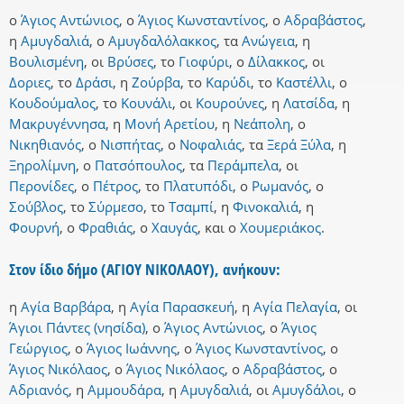
ο
Άγιος Αντώνιος
,
ο
Άγιος Κωνσταντίνος
,
ο
Αδραβάστος
,
η
Αμυγδαλιά
,
ο
Αμυγδαλόλακκος
,
τα
Ανώγεια
,
η
Βουλισμένη
,
οι
Βρύσες
,
το
Γιοφύρι
,
ο
Δίλακκος
,
οι
Δοριες
,
το
Δράσι
,
η
Ζούρβα
,
το
Καρύδι
,
το
Καστέλλι
,
ο
Κουδούμαλος
,
το
Κουνάλι
,
οι
Κουρούνες
,
η
Λατσίδα
,
η
Μακρυγέννησα
,
η
Μονή Αρετίου
,
η
Νεάπολη
,
ο
Νικηθιανός
,
ο
Νισπήτας
,
ο
Νοφαλιάς
,
τα
Ξερά Ξύλα
,
η
Ξηρολίμνη
,
ο
Πατσόπουλος
,
τα
Περάμπελα
,
οι
Περονίδες
,
ο
Πέτρος
,
το
Πλατυπόδι
,
ο
Ρωμανός
,
ο
Σούβλος
,
το
Σύρμεσο
,
το
Τσαμπί
,
η
Φινοκαλιά
,
η
Φουρνή
,
ο
Φραθιάς
,
ο
Χαυγάς
,
και
ο
Χουμεριάκος
.
Στον ίδιο δήμο (ΑΓΙΟΥ ΝΙΚΟΛΑΟΥ), ανήκουν:
η
Αγία Βαρβάρα
,
η
Αγία Παρασκευή
,
η
Αγία Πελαγία
,
οι
Άγιοι Πάντες (νησίδα)
,
ο
Άγιος Αντώνιος
,
ο
Άγιος
Γεώργιος
,
ο
Άγιος Ιωάννης
,
ο
Άγιος Κωνσταντίνος
,
ο
Άγιος Νικόλαος
,
ο
Άγιος Νικόλαος
,
ο
Αδραβάστος
,
ο
Αδριανός
,
η
Αμμουδάρα
,
η
Αμυγδαλιά
,
οι
Αμυγδάλοι
,
ο