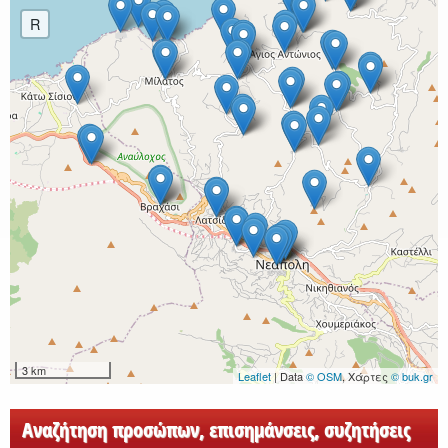
R
3 km
Leaflet
| Data
© OSM
, Χάρτες
© buk.gr
Αναζήτηση προσώπων, επισημάνσεις, συζητήσεις