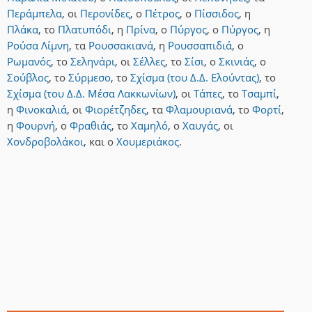
Περάμπελα
,
οι
Περονίδες
,
ο
Πέτρος
,
ο
Πίσσιδος
,
η
Πλάκα
,
το
Πλατυπόδι
,
η
Πρίνα
,
ο
Πύργος
,
ο
Πύργος
,
η
Ρούσα Λίμνη
,
τα
Ρουσσακιανά
,
η
Ρουσσαπιδιά
,
ο
Ρωμανός
,
το
Σεληνάρι
,
οι
Σέλλες
,
το
Σίσι
,
ο
Σκινιάς
,
ο
Σούβλος
,
το
Σύρμεσο
,
το
Σχίσμα (του Δ.Δ. Ελούντας)
,
το
Σχίσμα (του Δ.Δ. Μέσα Λακκωνίων)
,
οι
Τάπες
,
το
Τσαμπί
,
η
Φινοκαλιά
,
οι
Φιορέτζηδες
,
τα
Φλαμουριανά
,
το
Φορτί
,
η
Φουρνή
,
ο
Φραθιάς
,
το
Χαμηλό
,
ο
Χαυγάς
,
οι
Χονδροβολάκοι
,
και
ο
Χουμεριάκος
.