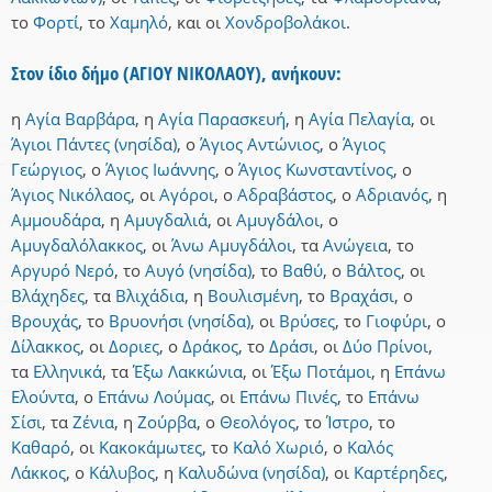
το
Φορτί
,
το
Χαμηλό
,
και
οι
Χονδροβολάκοι
.
Στον ίδιο δήμο (ΑΓΙΟΥ ΝΙΚΟΛΑΟΥ), ανήκουν:
η
Αγία Βαρβάρα
,
η
Αγία Παρασκευή
,
η
Αγία Πελαγία
,
οι
Άγιοι Πάντες (νησίδα)
,
ο
Άγιος Αντώνιος
,
ο
Άγιος
Γεώργιος
,
ο
Άγιος Ιωάννης
,
ο
Άγιος Κωνσταντίνος
,
ο
Άγιος Νικόλαος
,
οι
Αγόροι
,
ο
Αδραβάστος
,
ο
Αδριανός
,
η
Αμμουδάρα
,
η
Αμυγδαλιά
,
οι
Αμυγδάλοι
,
ο
Αμυγδαλόλακκος
,
οι
Άνω Αμυγδάλοι
,
τα
Ανώγεια
,
το
Αργυρό Νερό
,
το
Αυγό (νησίδα)
,
το
Βαθύ
,
ο
Βάλτος
,
οι
Βλάχηδες
,
τα
Βλιχάδια
,
η
Βουλισμένη
,
το
Βραχάσι
,
ο
Βρουχάς
,
το
Βρυονήσι (νησίδα)
,
οι
Βρύσες
,
το
Γιοφύρι
,
ο
Δίλακκος
,
οι
Δοριες
,
ο
Δράκος
,
το
Δράσι
,
οι
Δύο Πρίνοι
,
τα
Ελληνικά
,
τα
Έξω Λακκώνια
,
οι
Έξω Ποτάμοι
,
η
Επάνω
Ελούντα
,
ο
Επάνω Λούμας
,
οι
Επάνω Πινές
,
το
Επάνω
Σίσι
,
τα
Ζένια
,
η
Ζούρβα
,
ο
Θεολόγος
,
το
Ίστρο
,
το
Καθαρό
,
οι
Κακοκάμωτες
,
το
Καλό Χωριό
,
ο
Καλός
Λάκκος
,
ο
Κάλυβος
,
η
Καλυδώνα (νησίδα)
,
οι
Καρτέρηδες
,