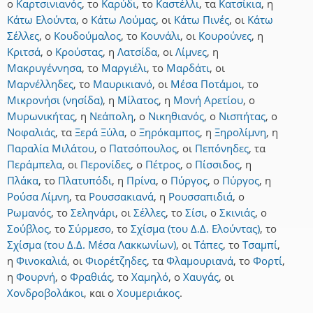
ο
Καρτσινιανός
,
το
Καρύδι
,
το
Καστέλλι
,
τα
Κατσίκια
,
η
Κάτω Ελούντα
,
ο
Κάτω Λούμας
,
οι
Κάτω Πινές
,
οι
Κάτω
Σέλλες
,
ο
Κουδούμαλος
,
το
Κουνάλι
,
οι
Κουρούνες
,
η
Κριτσά
,
ο
Κρούστας
,
η
Λατσίδα
,
οι
Λίμνες
,
η
Μακρυγέννησα
,
το
Μαργιέλι
,
το
Μαρδάτι
,
οι
Μαρνέλληδες
,
το
Μαυρικιανό
,
οι
Μέσα Ποτάμοι
,
το
Μικρονήσι (νησίδα)
,
η
Μίλατος
,
η
Μονή Αρετίου
,
ο
Μυρωνικήτας
,
η
Νεάπολη
,
ο
Νικηθιανός
,
ο
Νισπήτας
,
ο
Νοφαλιάς
,
τα
Ξερά Ξύλα
,
ο
Ξηρόκαμπος
,
η
Ξηρολίμνη
,
η
Παραλία Μιλάτου
,
ο
Πατσόπουλος
,
οι
Πεπόνηδες
,
τα
Περάμπελα
,
οι
Περονίδες
,
ο
Πέτρος
,
ο
Πίσσιδος
,
η
Πλάκα
,
το
Πλατυπόδι
,
η
Πρίνα
,
ο
Πύργος
,
ο
Πύργος
,
η
Ρούσα Λίμνη
,
τα
Ρουσσακιανά
,
η
Ρουσσαπιδιά
,
ο
Ρωμανός
,
το
Σεληνάρι
,
οι
Σέλλες
,
το
Σίσι
,
ο
Σκινιάς
,
ο
Σούβλος
,
το
Σύρμεσο
,
το
Σχίσμα (του Δ.Δ. Ελούντας)
,
το
Σχίσμα (του Δ.Δ. Μέσα Λακκωνίων)
,
οι
Τάπες
,
το
Τσαμπί
,
η
Φινοκαλιά
,
οι
Φιορέτζηδες
,
τα
Φλαμουριανά
,
το
Φορτί
,
η
Φουρνή
,
ο
Φραθιάς
,
το
Χαμηλό
,
ο
Χαυγάς
,
οι
Χονδροβολάκοι
,
και
ο
Χουμεριάκος
.