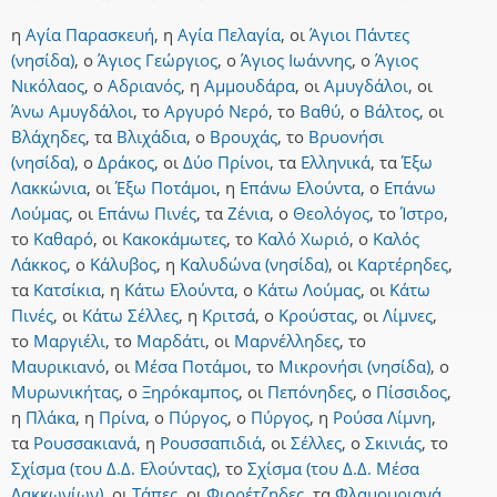
η
Αγία Παρασκευή
,
η
Αγία Πελαγία
,
οι
Άγιοι Πάντες
(νησίδα)
,
ο
Άγιος Γεώργιος
,
ο
Άγιος Ιωάννης
,
ο
Άγιος
Νικόλαος
,
ο
Αδριανός
,
η
Αμμουδάρα
,
οι
Αμυγδάλοι
,
οι
Άνω Αμυγδάλοι
,
το
Αργυρό Νερό
,
το
Βαθύ
,
ο
Βάλτος
,
οι
Βλάχηδες
,
τα
Βλιχάδια
,
ο
Βρουχάς
,
το
Βρυονήσι
(νησίδα)
,
ο
Δράκος
,
οι
Δύο Πρίνοι
,
τα
Ελληνικά
,
τα
Έξω
Λακκώνια
,
οι
Έξω Ποτάμοι
,
η
Επάνω Ελούντα
,
ο
Επάνω
Λούμας
,
οι
Επάνω Πινές
,
τα
Ζένια
,
ο
Θεολόγος
,
το
Ίστρο
,
το
Καθαρό
,
οι
Κακοκάμωτες
,
το
Καλό Χωριό
,
ο
Καλός
Λάκκος
,
ο
Κάλυβος
,
η
Καλυδώνα (νησίδα)
,
οι
Καρτέρηδες
,
τα
Κατσίκια
,
η
Κάτω Ελούντα
,
ο
Κάτω Λούμας
,
οι
Κάτω
Πινές
,
οι
Κάτω Σέλλες
,
η
Κριτσά
,
ο
Κρούστας
,
οι
Λίμνες
,
το
Μαργιέλι
,
το
Μαρδάτι
,
οι
Μαρνέλληδες
,
το
Μαυρικιανό
,
οι
Μέσα Ποτάμοι
,
το
Μικρονήσι (νησίδα)
,
ο
Μυρωνικήτας
,
ο
Ξηρόκαμπος
,
οι
Πεπόνηδες
,
ο
Πίσσιδος
,
η
Πλάκα
,
η
Πρίνα
,
ο
Πύργος
,
ο
Πύργος
,
η
Ρούσα Λίμνη
,
τα
Ρουσσακιανά
,
η
Ρουσσαπιδιά
,
οι
Σέλλες
,
ο
Σκινιάς
,
το
Σχίσμα (του Δ.Δ. Ελούντας)
,
το
Σχίσμα (του Δ.Δ. Μέσα
Λακκωνίων)
,
οι
Τάπες
,
οι
Φιορέτζηδες
,
τα
Φλαμουριανά
,