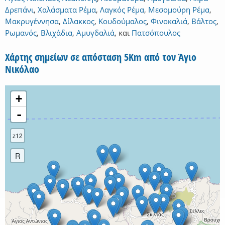
Δρεπάνι
,
Χαλάσματα Ρέμα
,
Λαγκός Ρέμα
,
Μεσομούρη Ρέμα
,
Μακρυγέννησα
,
Δίλακκος
,
Κουδούμαλος
,
Φινοκαλιά
,
Βάλτος
,
Ρωμανός
,
Βλιχάδια
,
Αμυγδαλιά
,
και
Πατσόπουλος
Χάρτης σημείων σε απόσταση 5Km από τον Άγιο
Νικόλαο
+
-
z12
R