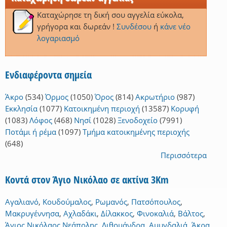
Καταχώρησε τη δική σου αγγελία εύκολα,
γρήγορα και δωρεάν !
Συνδέσου
ή
κάνε νέο
λογαριασμό
Ενδιαφέροντα σημεία
Άκρο
(534)
Όρμος
(1050)
Όρος
(814)
Ακρωτήριο
(987)
Εκκλησία
(1077)
Κατοικημένη περιοχή
(13587)
Κορυφή
(1083)
Λόφος
(468)
Νησί
(1028)
Ξενοδοχείο
(7991)
Ποτάμι ή ρέμα
(1097)
Τμήμα κατοικημένης περιοχής
(648)
Περισσότερα
Κοντά στον Άγιο Νικόλαο σε ακτίνα 3Km
Αγαλιανό
,
Κουδούμαλος
,
Ρωμανός
,
Πατσόπουλος
,
Μακρυγέννησα
,
Αχλαδάκι
,
Δίλακκος
,
Φινοκαλιά
,
Βάλτος
,
Άγιος Νικόλαος Νεάπολης
,
Λιθομάνδρα
,
Αμυγδαλιά
,
Άκρα