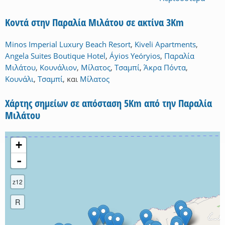
Κοντά στην Παραλία Μιλάτου σε ακτίνα 3Km
Minos Imperial Luxury Beach Resort
,
Kiveli Apartments
,
Angela Suites Boutique Hotel
,
Áyios Yeóryios
,
Παραλία
Μιλάτου
,
Κουνάλιον
,
Μίλατος
,
Τσαμπί
,
Άκρα Πόντα
,
Κουνάλι
,
Τσαμπί
,
και
Μίλατος
Χάρτης σημείων σε απόσταση 5Km από την Παραλία
Μιλάτου
+
-
z12
R