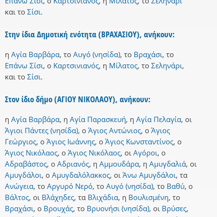
Επάνω Σίσι
,
ο
Καρτσινιανός
,
η
Μίλατος
,
το
Σεληνάρι
και
το
Σίσι
.
Στην ίδια Δημοτική ενότητα (ΒΡΑΧΑΣΙΟΥ), ανήκουν:
η
Αγία Βαρβάρα
,
το
Αυγό (νησίδα)
,
το
Βραχάσι
,
το
Επάνω Σίσι
,
ο
Καρτσινιανός
,
η
Μίλατος
,
το
Σεληνάρι
,
και
το
Σίσι
.
Στον ίδιο δήμο (ΑΓΙΟΥ ΝΙΚΟΛΑΟΥ), ανήκουν:
η
Αγία Βαρβάρα
,
η
Αγία Παρασκευή
,
η
Αγία Πελαγία
,
οι
Άγιοι Πάντες (νησίδα)
,
ο
Άγιος Αντώνιος
,
ο
Άγιος
Γεώργιος
,
ο
Άγιος Ιωάννης
,
ο
Άγιος Κωνσταντίνος
,
ο
Άγιος Νικόλαος
,
ο
Άγιος Νικόλαος
,
οι
Αγόροι
,
ο
Αδραβάστος
,
ο
Αδριανός
,
η
Αμμουδάρα
,
η
Αμυγδαλιά
,
οι
Αμυγδάλοι
,
ο
Αμυγδαλόλακκος
,
οι
Άνω Αμυγδάλοι
,
τα
Ανώγεια
,
το
Αργυρό Νερό
,
το
Αυγό (νησίδα)
,
το
Βαθύ
,
ο
Βάλτος
,
οι
Βλάχηδες
,
τα
Βλιχάδια
,
η
Βουλισμένη
,
το
Βραχάσι
,
ο
Βρουχάς
,
το
Βρυονήσι (νησίδα)
,
οι
Βρύσες
,