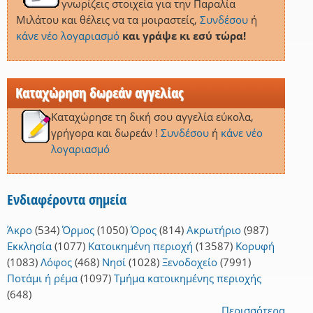
γνωρίζεις στοιχεία για την Παραλία
Μιλάτου και θέλεις να τα μοιραστείς,
Συνδέσου
ή
κάνε νέο λογαριασμό
και γράψε κι εσύ τώρα!
Καταχώρηση δωρεάν αγγελίας
Καταχώρησε τη δική σου αγγελία εύκολα,
γρήγορα και δωρεάν !
Συνδέσου
ή
κάνε νέο
λογαριασμό
Ενδιαφέροντα σημεία
Άκρο
(534)
Όρμος
(1050)
Όρος
(814)
Ακρωτήριο
(987)
Εκκλησία
(1077)
Κατοικημένη περιοχή
(13587)
Κορυφή
(1083)
Λόφος
(468)
Νησί
(1028)
Ξενοδοχείο
(7991)
Ποτάμι ή ρέμα
(1097)
Τμήμα κατοικημένης περιοχής
(648)
Περισσότερα