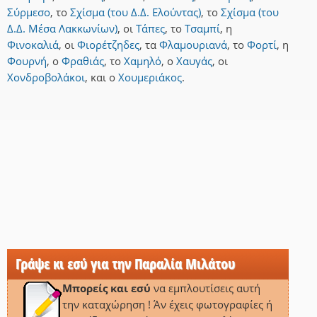
Σύρμεσο
,
το
Σχίσμα (του Δ.Δ. Ελούντας)
,
το
Σχίσμα (του
Δ.Δ. Μέσα Λακκωνίων)
,
οι
Τάπες
,
το
Τσαμπί
,
η
Φινοκαλιά
,
οι
Φιορέτζηδες
,
τα
Φλαμουριανά
,
το
Φορτί
,
η
Φουρνή
,
ο
Φραθιάς
,
το
Χαμηλό
,
ο
Χαυγάς
,
οι
Χονδροβολάκοι
,
και
ο
Χουμεριάκος
.
Γράψε κι εσύ για την Παραλία Μιλάτου
Μπορείς και εσύ
να εμπλουτίσεις αυτή
την καταχώρηση ! Άν έχεις φωτογραφίες ή