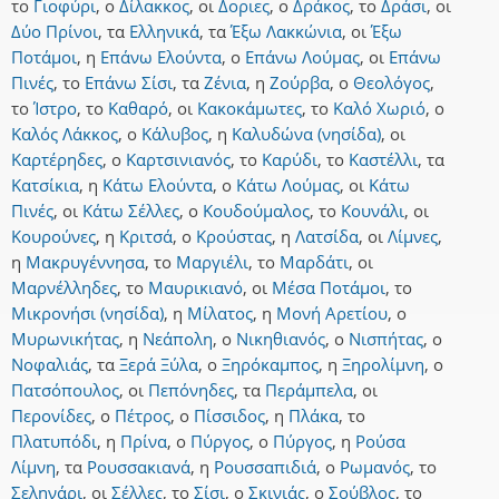
το
Γιοφύρι
,
ο
Δίλακκος
,
οι
Δοριες
,
ο
Δράκος
,
το
Δράσι
,
οι
Δύο Πρίνοι
,
τα
Ελληνικά
,
τα
Έξω Λακκώνια
,
οι
Έξω
Ποτάμοι
,
η
Επάνω Ελούντα
,
ο
Επάνω Λούμας
,
οι
Επάνω
Πινές
,
το
Επάνω Σίσι
,
τα
Ζένια
,
η
Ζούρβα
,
ο
Θεολόγος
,
το
Ίστρο
,
το
Καθαρό
,
οι
Κακοκάμωτες
,
το
Καλό Χωριό
,
ο
Καλός Λάκκος
,
ο
Κάλυβος
,
η
Καλυδώνα (νησίδα)
,
οι
Καρτέρηδες
,
ο
Καρτσινιανός
,
το
Καρύδι
,
το
Καστέλλι
,
τα
Κατσίκια
,
η
Κάτω Ελούντα
,
ο
Κάτω Λούμας
,
οι
Κάτω
Πινές
,
οι
Κάτω Σέλλες
,
ο
Κουδούμαλος
,
το
Κουνάλι
,
οι
Κουρούνες
,
η
Κριτσά
,
ο
Κρούστας
,
η
Λατσίδα
,
οι
Λίμνες
,
η
Μακρυγέννησα
,
το
Μαργιέλι
,
το
Μαρδάτι
,
οι
Μαρνέλληδες
,
το
Μαυρικιανό
,
οι
Μέσα Ποτάμοι
,
το
Μικρονήσι (νησίδα)
,
η
Μίλατος
,
η
Μονή Αρετίου
,
ο
Μυρωνικήτας
,
η
Νεάπολη
,
ο
Νικηθιανός
,
ο
Νισπήτας
,
ο
Νοφαλιάς
,
τα
Ξερά Ξύλα
,
ο
Ξηρόκαμπος
,
η
Ξηρολίμνη
,
ο
Πατσόπουλος
,
οι
Πεπόνηδες
,
τα
Περάμπελα
,
οι
Περονίδες
,
ο
Πέτρος
,
ο
Πίσσιδος
,
η
Πλάκα
,
το
Πλατυπόδι
,
η
Πρίνα
,
ο
Πύργος
,
ο
Πύργος
,
η
Ρούσα
Λίμνη
,
τα
Ρουσσακιανά
,
η
Ρουσσαπιδιά
,
ο
Ρωμανός
,
το
Σεληνάρι
,
οι
Σέλλες
,
το
Σίσι
,
ο
Σκινιάς
,
ο
Σούβλος
,
το