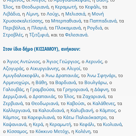
Έλος
,
τα
Θεοδωριανά
,
η
Κεραμωτή
,
το
Κεφάλι
,
τα
Λιβάδια
,
η
Λίμνη
,
το
Λούχι
,
η
Μελισσιά
,
η
Μονή
Χρυσοσκαλιτίσσης
,
τα
Μπερπαθιανά
,
τα
Παππαδιανά
,
τα
Περιβόλια
,
η
Πλαγιά
,
τα
Πλοκαμιανά
,
η
Ρογδιά
,
οι
Στροβλές
,
η
Τζιτζιφιά
,
και
τα
Φελεσιανά
.
Στον ίδιο δήμο (ΚΙΣΣΑΜΟΥ), ανήκουν:
ο
Άγιος Αντώνιος
,
ο
Άγιος Γεώργιος
,
ο
Αερινός
,
ο
Αζογυράς
,
ο
Αϊκυργιάννης
,
οι
Αλιγοί
,
το
Αμυγδαλοκεφάλι
,
ο
Άνω Δραπανιάς
,
το
Άνω Σφηνάρι
,
το
Αρμενοχώρι
,
η
Βάθη
,
τα
Βαρδιανά
,
το
Βουλγάρω
,
ο
Γαλουβάς
,
η
Γραμβούσα
,
τα
Γρηγοριανά
,
η
Δάφνη
,
τα
Δερμιζιανά
,
ο
Δραπανιάς
,
το
Έλος
,
τα
Ζαχαριανά
,
τα
Ζερβιανά
,
τα
Θεοδωριανά
,
το
Καβούσι
,
οι
Καλάθενες
,
τα
Καλλεργιανά
,
τα
Καλουδιανά
,
η
Καλυβιανή
,
ο
Κάμπος
,
ο
Κάμπος
,
τα
Καρεφιλιανά
,
το
Κάτω Παλαιόκαστρο
,
τα
Καψανιανά
,
η
Κερά
,
η
Κεραμωτή
,
το
Κεφάλι
,
τα
Κιολιανά
,
ο
Κίσσαμος
,
το
Κόκκινο Μετόχι
,
η
Κολένη
,
τα