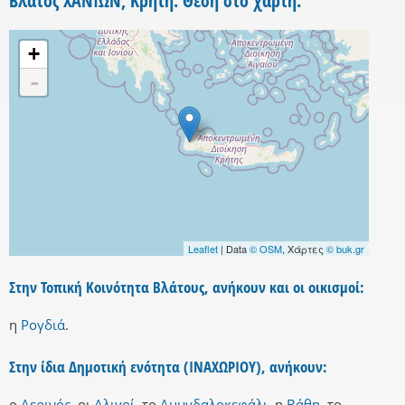
Βλάτος ΧΑΝΙΩΝ, Κρήτη. Θέση στο χάρτη.
+
-
Leaflet
| Data
© OSM
, Χάρτες
© buk.gr
Στην Τοπική Κοινότητα Βλάτους, ανήκουν και οι οικισμοί:
η
Ρογδιά
.
Στην ίδια Δημοτική ενότητα (ΙΝΑΧΩΡΙΟΥ), ανήκουν:
ο
Αερινός
,
οι
Αλιγοί
,
το
Αμυγδαλοκεφάλι
,
η
Βάθη
,
το