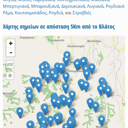
Μπερτιγιανά
,
Μπαρουξιανά
,
Δερουκιανά
,
Λυγιανά
,
Ρογδιανό
Ρέμα
,
Κουτσοματάδος
,
Ρογδιά
,
και
Στροβλές
Χάρτης σημείων σε απόσταση 5Km από το Βλάτος
+
-
z12
R