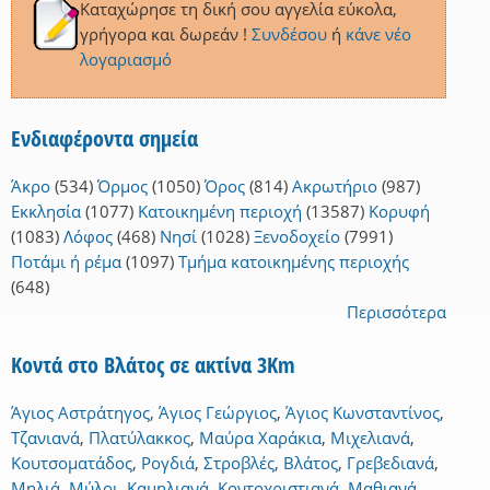
Καταχώρησε τη δική σου αγγελία εύκολα,
γρήγορα και δωρεάν !
Συνδέσου
ή
κάνε νέο
λογαριασμό
Ενδιαφέροντα σημεία
Άκρο
(534)
Όρμος
(1050)
Όρος
(814)
Ακρωτήριο
(987)
Εκκλησία
(1077)
Κατοικημένη περιοχή
(13587)
Κορυφή
(1083)
Λόφος
(468)
Νησί
(1028)
Ξενοδοχείο
(7991)
Ποτάμι ή ρέμα
(1097)
Τμήμα κατοικημένης περιοχής
(648)
Περισσότερα
Κοντά στο Βλάτος σε ακτίνα 3Km
Άγιος Αστράτηγος
,
Άγιος Γεώργιος
,
Άγιος Κωνσταντίνος
,
Τζανιανά
,
Πλατύλακκος
,
Μαύρα Χαράκια
,
Μιχελιανά
,
Κουτσοματάδος
,
Ρογδιά
,
Στροβλές
,
Βλάτος
,
Γρεβεδιανά
,
Μηλιά
,
Μύλοι
,
Καμηλιανά
,
Κοντοχριστιανά
,
Μαθιανά
,