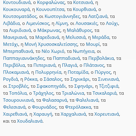
Κοντουδιανά
,
ο
Κορφαλώνας
,
τα
Κοτσιανά
,
η
Κουκουναρά
,
η
Κουνουπίτσα
,
τα
Κουρθιανά
,
ο
Κουτσοματάδος
,
οι
Κωστογιάννηδες
,
τα
Λατζιανά
,
τα
Λιβάδια
,
ο
Λιμενίσκος
,
η
Λίμνη
,
οι
Λουσακιές
,
το
Λούχι
,
τα
Λυριδιανά
,
ο
Μάκρωνας
,
η
Μαλάθυρος
,
τα
Μανεριανά
,
τα
Μαρεδιανά
,
η
Μελισσιά
,
η
Μεράδα
,
το
Μετόχι
,
η
Μονή Χρυσοσκαλιτίσσης
,
το
Μουρί
,
τα
Μπερπαθιανά
,
το
Νέο Χωριό
,
τα
Νωπήγεια
,
οι
Παππαγιαννάκηδες
,
τα
Παππαδιανά
,
τα
Περβολάκια
,
τα
Περιβόλια
,
τα
Πιπεριανά
,
η
Πλαγιά
,
ο
Πλάτανος
,
τα
Πλοκαμιανά
,
η
Πολυρρηνία
,
η
Ποταμίδα
,
ο
Πύργος
,
η
Ρογδιά
,
η
Ρόκκα
,
ο
Σάσαλος
,
το
Σηρικάρι
,
τα
Σινενιανά
,
οι
Στροβλές
,
το
Σφακοπηγάδι
,
το
Σφηνάρι
,
η
Τζιτζιφιά
,
τα
Τοπόλια
,
ο
Τράχηλος
,
τα
Τριαλώνια
,
τα
Τσικαλαριά
,
τα
Τσουρουνιανά
,
τα
Φαλασαρνά
,
τα
Φαλελιανά
,
τα
Φελεσιανά
,
ο
Φουρνάδος
,
τα
Φτερόλακκα
,
τα
Χαιρεθιανά
,
η
Χαραυγή
,
τα
Χαρχαλιανά
,
τα
Χορευτιανά
,
και
τα
Χουδαλιανά
.