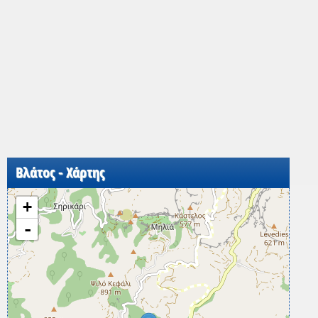
Βλάτος - Χάρτης
+
-