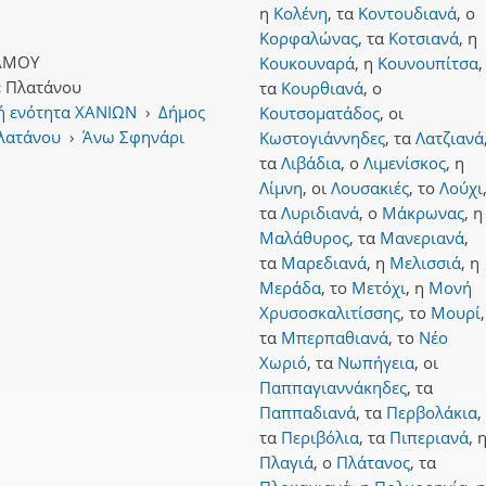
η
Κολένη
,
τα
Κοντουδιανά
,
ο
Κορφαλώνας
,
τα
Κοτσιανά
,
η
ΑΜΟΥ
Κουκουναρά
,
η
Κουνουπίτσα
,
:
Πλατάνου
τα
Κουρθιανά
,
ο
ή ενότητα ΧΑΝΙΩΝ
›
Δήμος
Κουτσοματάδος
,
οι
Πλατάνου
›
Άνω Σφηνάρι
Κωστογιάννηδες
,
τα
Λατζιανά
τα
Λιβάδια
,
ο
Λιμενίσκος
,
η
Λίμνη
,
οι
Λουσακιές
,
το
Λούχι
τα
Λυριδιανά
,
ο
Μάκρωνας
,
η
Μαλάθυρος
,
τα
Μανεριανά
,
τα
Μαρεδιανά
,
η
Μελισσιά
,
η
Μεράδα
,
το
Μετόχι
,
η
Μονή
Χρυσοσκαλιτίσσης
,
το
Μουρί
,
τα
Μπερπαθιανά
,
το
Νέο
Χωριό
,
τα
Νωπήγεια
,
οι
Παππαγιαννάκηδες
,
τα
Παππαδιανά
,
τα
Περβολάκια
,
τα
Περιβόλια
,
τα
Πιπεριανά
,
Πλαγιά
,
ο
Πλάτανος
,
τα