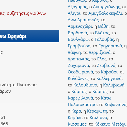
Γεώργιος
,
ο
Αερινός
,
ο
Αζογυράς
,
ο
Αϊκυργιάννης
,
οι
ς, συζητήσεις για Άνω
Αλιγοί
,
το
Αμυγδαλοκεφάλι
,
ο
Άνω Δραπανιάς
,
το
Αρμενοχώρι
,
η
Βάθη
,
τα
Βαρδιανά
,
το
Βλάτος
,
το
Άνω Σφηνάρι
Βουλγάρω
,
ο
Γαλουβάς
,
η
Γραμβούσα
,
τα
Γρηγοριανά
,
η
ης
Δάφνη
,
τα
Δερμιζιανά
,
ο
Δραπανιάς
,
το
Έλος
,
τα
Ζαχαριανά
,
τα
Ζερβιανά
,
τα
Θεοδωριανά
,
το
Καβούσι
,
οι
Καλάθενες
,
τα
Καλλεργιανά
,
οινότητα Πλατάνου
τα
Καλουδιανά
,
η
Καλυβιανή
,
άριον
ο
Κάμπος
,
ο
Κάμπος
,
τα
Καρεφιλιανά
,
το
Κάτω
Παλαιόκαστρο
,
τα
Καψανιανά
η
Κερά
,
η
Κεραμωτή
,
το
861
Κεφάλι
,
τα
Κιολιανά
,
ο
9865
Κίσσαμος
,
το
Κόκκινο Μετόχι
,