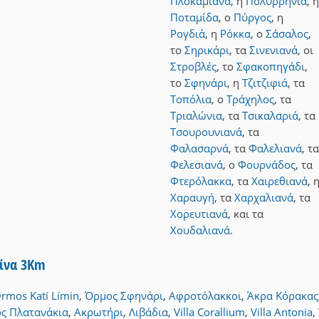
Πλοκαμιανά
,
η
Πολυρρηνία
,
η
Ποταμίδα
,
ο
Πύργος
,
η
Ρογδιά
,
η
Ρόκκα
,
ο
Σάσαλος
,
το
Σηρικάρι
,
τα
Σινενιανά
,
οι
Στροβλές
,
το
Σφακοπηγάδι
,
το
Σφηνάρι
,
η
Τζιτζιφιά
,
τα
Τοπόλια
,
ο
Τράχηλος
,
τα
Τριαλώνια
,
τα
Τσικαλαριά
,
τα
Τσουρουνιανά
,
τα
Φαλασαρνά
,
τα
Φαλελιανά
,
τα
Φελεσιανά
,
ο
Φουρνάδος
,
τα
Φτερόλακκα
,
τα
Χαιρεθιανά
,
Χαραυγή
,
τα
Χαρχαλιανά
,
τα
Χορευτιανά
,
και
τα
Χουδαλιανά
.
τίνα 3Km
rmos Katí Límin
,
Όρμος Σφηνάρι
,
Αφροτόλακκοι
,
Άκρα Κόρακας
ς Πλατανάκια
,
Ακρωτήρι
,
Λιβάδια
,
Villa Corallium
,
Villa Antonia
,