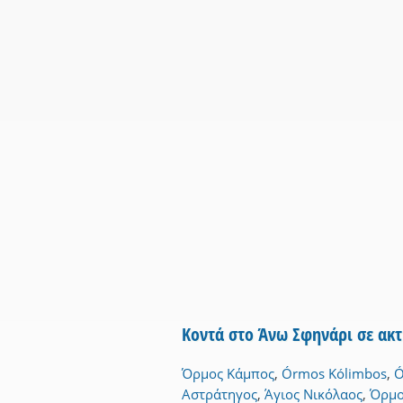
Κοντά στο Άνω Σφηνάρι σε ακ
Όρμος Κάμπος
,
Órmos Kólimbos
,
Ó
Αστράτηγος
,
Άγιος Νικόλαος
,
Όρμο