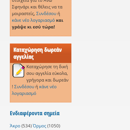
στοιχεία για το Άνω
Σφηνάρι και θέλεις να τα
μοιραστείς,
Συνδέσου
ή
κάνε νέο λογαριασμό
και
γράψε κι εσύ τώρα!
Καταχώρηση δωρεάν
αγγελίας
Καταχώρησε τη δική
σου αγγελία εύκολα,
γρήγορα και δωρεάν
!
Συνδέσου
ή
κάνε νέο
λογαριασμό
Ενδιαφέροντα σημεία
Άκρο
(534)
Όρμος
(1050)