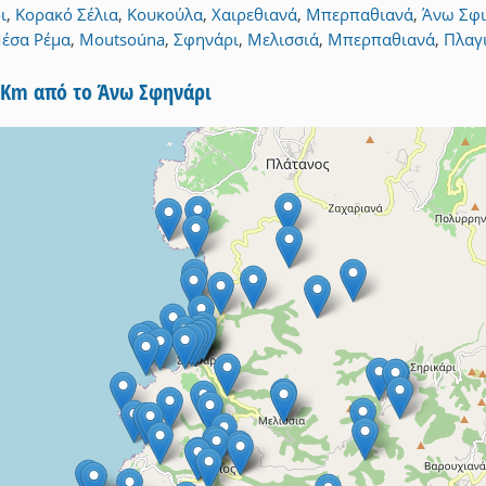
ι
,
Κορακό Σέλια
,
Κουκούλα
,
Χαιρεθιανά
,
Μπερπαθιανά
,
Άνω Σφι
έσα Ρέμα
,
Moutsoúna
,
Σφηνάρι
,
Μελισσιά
,
Μπερπαθιανά
,
Πλαγ
5Km από το Άνω Σφηνάρι