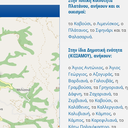
Στην Τοπική Κοινότητα
Πλατάνου, ανήκουν και οι
οικισμοί:
το
Καβούσι
,
ο
Λιμενίσκος
,
ο
Πλάτανος
,
το
Σφηνάρι
και
τα
Φαλασαρνά
.
Στην ίδια Δημοτική ενότητα
(ΚΙΣΣΑΜΟΥ), ανήκουν:
ο
Άγιος Αντώνιος
,
ο
Άγιος
Γεώργιος
,
ο
Αζογυράς
,
τα
Βαρδιανά
,
ο
Γαλουβάς
,
η
Γραμβούσα
,
τα
Γρηγοριανά
,
η
Δάφνη
,
τα
Ζαχαριανά
,
τα
Ζερβιανά
,
το
Καβούσι
,
οι
Καλάθενες
,
τα
Καλλεργιανά
,
η
Καλυβιανή
,
ο
Κάμπος
,
ο
Κάμπος
,
τα
Καρεφιλιανά
,
το
Κάτω Παλαιόκαστρο
,
τα