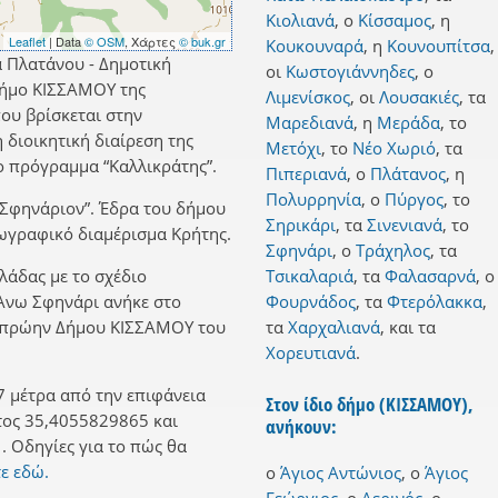
Κιολιανά
,
ο
Κίσσαμος
,
η
Leaflet
| Data
© OSM
, Χάρτες
© buk.gr
Κουκουναρά
,
η
Κουνουπίτσα
,
α Πλατάνου - Δημοτική
οι
Κωστογιάννηδες
,
ο
δήμο ΚΙΣΣΑΜΟΥ της
Λιμενίσκος
,
οι
Λουσακιές
,
τα
ου βρίσκεται στην
Μαρεδιανά
,
η
Μεράδα
,
το
 διοικητική διαίρεση της
Μετόχι
,
το
Νέο Χωριό
,
τα
 πρόγραμμα “Καλλικράτης”.
Πιπεριανά
,
ο
Πλάτανος
,
η
Πολυρρηνία
,
ο
Πύργος
,
το
 Σφηνάριον”. Έδρα του δήμου
Σηρικάρι
,
τα
Σινενιανά
,
το
εωγραφικό διαμέρισμα Κρήτης.
Σφηνάρι
,
ο
Τράχηλος
,
τα
λλάδας με το σχέδιο
Τσικαλαριά
,
τα
Φαλασαρνά
,
ο
 Άνω Σφηνάρι ανήκε στο
Φουρνάδος
,
τα
Φτερόλακκα
,
υ πρώην Δήμου ΚΙΣΣΑΜΟΥ του
τα
Χαρχαλιανά
,
και
τα
Χορευτιανά
.
7 μέτρα από την επιφάνεια
Στον ίδιο δήμο (ΚΙΣΣΑΜΟΥ),
τος 35,4055829865 και
ανήκουν:
 Οδηγίες για το πώς θα
τε εδώ.
ο
Άγιος Αντώνιος
,
ο
Άγιος