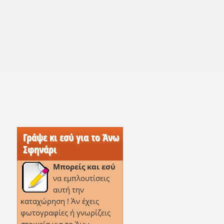
Γράψε κι εσύ για το Άνω
Σφηνάρι
Μπορείς και εσύ
να εμπλουτίσεις
αυτή την
καταχώρηση ! Άν έχεις
φωτογραφίες ή γνωρίζεις