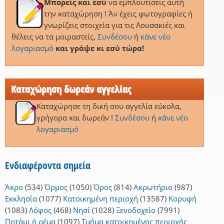
Μπορείς και εσύ
να εμπλουτίσεις αυτή
την καταχώρηση ! Άν έχεις φωτογραφίες ή
γνωρίζεις στοιχεία για τις Λουσακιές και
θέλεις να τα μοιραστείς,
Συνδέσου
ή
κάνε νέο
λογαριασμό
και γράψε κι εσύ τώρα!
Καταχώρηση δωρεάν αγγελίας
Καταχώρησε τη δική σου αγγελία εύκολα,
γρήγορα και δωρεάν !
Συνδέσου
ή
κάνε νέο
λογαριασμό
Ενδιαφέροντα σημεία
Άκρο
(534)
Όρμος
(1050)
Όρος
(814)
Ακρωτήριο
(987)
Εκκλησία
(1077)
Κατοικημένη περιοχή
(13587)
Κορυφή
(1083)
Λόφος
(468)
Νησί
(1028)
Ξενοδοχείο
(7991)
Ποτάμι ή ρέμα
(1097)
Τμήμα κατοικημένης περιοχής