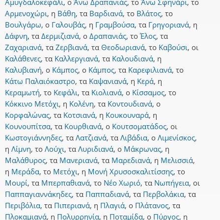
Αμυγδαλοκεφάλι
,
ο
Άνω Δραπανιάς
,
το
Άνω Σφηνάρι
,
το
Αρμενοχώρι
,
η
Βάθη
,
τα
Βαρδιανά
,
το
Βλάτος
,
το
Βουλγάρω
,
ο
Γαλουβάς
,
η
Γραμβούσα
,
τα
Γρηγοριανά
,
η
Δάφνη
,
τα
Δερμιζιανά
,
ο
Δραπανιάς
,
το
Έλος
,
τα
Ζαχαριανά
,
τα
Ζερβιανά
,
τα
Θεοδωριανά
,
το
Καβούσι
,
οι
Καλάθενες
,
τα
Καλλεργιανά
,
τα
Καλουδιανά
,
η
Καλυβιανή
,
ο
Κάμπος
,
ο
Κάμπος
,
τα
Καρεφιλιανά
,
το
Κάτω Παλαιόκαστρο
,
τα
Καψανιανά
,
η
Κερά
,
η
Κεραμωτή
,
το
Κεφάλι
,
τα
Κιολιανά
,
ο
Κίσσαμος
,
το
Κόκκινο Μετόχι
,
η
Κολένη
,
τα
Κοντουδιανά
,
ο
Κορφαλώνας
,
τα
Κοτσιανά
,
η
Κουκουναρά
,
η
Κουνουπίτσα
,
τα
Κουρθιανά
,
ο
Κουτσοματάδος
,
οι
Κωστογιάννηδες
,
τα
Λατζιανά
,
τα
Λιβάδια
,
ο
Λιμενίσκος
,
η
Λίμνη
,
το
Λούχι
,
τα
Λυριδιανά
,
ο
Μάκρωνας
,
η
Μαλάθυρος
,
τα
Μανεριανά
,
τα
Μαρεδιανά
,
η
Μελισσιά
,
η
Μεράδα
,
το
Μετόχι
,
η
Μονή Χρυσοσκαλιτίσσης
,
το
Μουρί
,
τα
Μπερπαθιανά
,
το
Νέο Χωριό
,
τα
Νωπήγεια
,
οι
Παππαγιαννάκηδες
,
τα
Παππαδιανά
,
τα
Περβολάκια
,
τα
Περιβόλια
,
τα
Πιπεριανά
,
η
Πλαγιά
,
ο
Πλάτανος
,
τα
Πλοκαμιανά
,
η
Πολυρρηνία
,
η
Ποταμίδα
,
ο
Πύργος
,
η