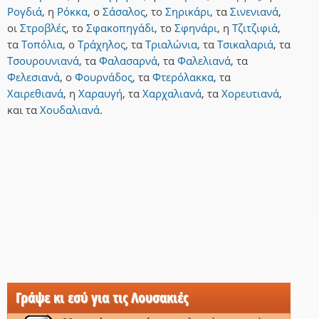
Ρογδιά
,
η
Ρόκκα
,
ο
Σάσαλος
,
το
Σηρικάρι
,
τα
Σινενιανά
,
οι
Στροβλές
,
το
Σφακοπηγάδι
,
το
Σφηνάρι
,
η
Τζιτζιφιά
,
τα
Τοπόλια
,
ο
Τράχηλος
,
τα
Τριαλώνια
,
τα
Τσικαλαριά
,
τα
Τσουρουνιανά
,
τα
Φαλασαρνά
,
τα
Φαλελιανά
,
τα
Φελεσιανά
,
ο
Φουρνάδος
,
τα
Φτερόλακκα
,
τα
Χαιρεθιανά
,
η
Χαραυγή
,
τα
Χαρχαλιανά
,
τα
Χορευτιανά
,
και
τα
Χουδαλιανά
.
Γράψε κι εσύ για τις Λουσακιές