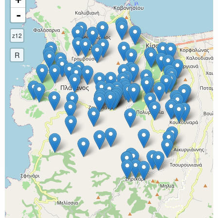
-
z12
R