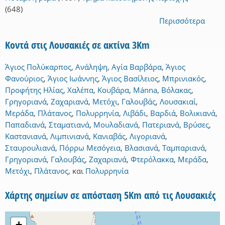
(648)
Περισσότερα
Κοντά στις Λουσακιές σε ακτίνα 3Km
Άγιος Πολύκαρπος
,
Ανάληψη
,
Αγία Βαρβάρα
,
Άγιος
Φανούριος
,
Άγιος Ιωάννης
,
Άγιος Βασίλειος
,
Μπρινιακός
,
Προφήτης Ηλίας
,
Χαλέπα
,
Κουβάρα
,
Mánna
,
Βόλακας
,
Γρηγοριανά
,
Ζαχαριανά
,
Μετόχι
,
Γαλουβάς
,
Λουσακιαί
,
Μεράδα
,
Πλάτανος
,
Πολυρρηνία
,
Λιβάδι
,
Βαρδιά
,
Βολικιανά
,
Παπαδιανά
,
Σταματιανά
,
Μουλαδιανά
,
Πατεριανά
,
Βρύσες
,
Καστανιανά
,
Λιμπινιανά
,
Κανιαβάς
,
Λιγοριανά
,
Σταυρουλιανά
,
Πόρρω Μεσόγεια
,
Βλασιανά
,
Ταμπαριανά
,
Γρηγοριανά
,
Γαλουβάς
,
Ζαχαριανά
,
Φτερόλακκα
,
Μεράδα
,
Μετόχι
,
Πλάτανος
,
και
Πολυρρηνία
Χάρτης σημείων σε απόσταση 5Km από τις Λουσακιές
+