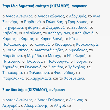
Στην ίδια Δημοτική ενότητα (ΚΙΣΣΑΜΟΥ), ανήκουν:
ο
Άγιος Αντώνιος
,
ο
Άγιος Γεώργιος
,
ο
Αζογυράς
,
το
Άνω
Σφηνάρι
,
τα
Βαρδιανά
,
ο
Γαλουβάς
,
η
Γραμβούσα
,
τα
Γρηγοριανά
,
η
Δάφνη
,
τα
Ζαχαριανά
,
τα
Ζερβιανά
,
το
Καβούσι
,
οι
Καλάθενες
,
τα
Καλλεργιανά
,
η
Καλυβιανή
,
ο
Κάμπος
,
ο
Κάμπος
,
τα
Καρεφιλιανά
,
το
Κάτω
Παλαιόκαστρο
,
τα
Κιολιανά
,
ο
Κίσσαμος
,
η
Κουκουναρά
,
η
Κουνουπίτσα
,
οι
Κωστογιάννηδες
,
ο
Λιμενίσκος
,
τα
Μαρεδιανά
,
η
Μεράδα
,
το
Μετόχι
,
το
Νέο Χωριό
,
τα
Πιπεριανά
,
ο
Πλάτανος
,
η
Πολυρρηνία
,
ο
Πύργος
,
το
Σηρικάρι
,
τα
Σινενιανά
,
το
Σφηνάρι
,
ο
Τράχηλος
,
τα
Τσικαλαριά
,
τα
Φαλασαρνά
,
ο
Φουρνάδος
,
τα
Φτερόλακκα
,
τα
Χαρχαλιανά
,
και
τα
Χορευτιανά
.
Στον ίδιο δήμο (ΚΙΣΣΑΜΟΥ), ανήκουν:
ο
Άγιος Αντώνιος
,
ο
Άγιος Γεώργιος
,
ο
Αερινός
,
ο
Αζογυράς
,
ο
Αϊκυργιάννης
,
οι
Αλιγοί
,
το