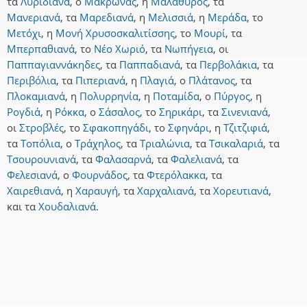
τα
Λυριδιανά
,
ο
Μάκρωνας
,
η
Μαλάθυρος
,
τα
Μανεριανά
,
τα
Μαρεδιανά
,
η
Μελισσιά
,
η
Μεράδα
,
το
Μετόχι
,
η
Μονή Χρυσοσκαλιτίσσης
,
το
Μουρί
,
τα
Μπερπαθιανά
,
το
Νέο Χωριό
,
τα
Νωπήγεια
,
οι
Παππαγιαννάκηδες
,
τα
Παππαδιανά
,
τα
Περβολάκια
,
τα
Περιβόλια
,
τα
Πιπεριανά
,
η
Πλαγιά
,
ο
Πλάτανος
,
τα
Πλοκαμιανά
,
η
Πολυρρηνία
,
η
Ποταμίδα
,
ο
Πύργος
,
η
Ρογδιά
,
η
Ρόκκα
,
ο
Σάσαλος
,
το
Σηρικάρι
,
τα
Σινενιανά
,
οι
Στροβλές
,
το
Σφακοπηγάδι
,
το
Σφηνάρι
,
η
Τζιτζιφιά
,
τα
Τοπόλια
,
ο
Τράχηλος
,
τα
Τριαλώνια
,
τα
Τσικαλαριά
,
τα
Τσουρουνιανά
,
τα
Φαλασαρνά
,
τα
Φαλελιανά
,
τα
Φελεσιανά
,
ο
Φουρνάδος
,
τα
Φτερόλακκα
,
τα
Χαιρεθιανά
,
η
Χαραυγή
,
τα
Χαρχαλιανά
,
τα
Χορευτιανά
,
και
τα
Χουδαλιανά
.