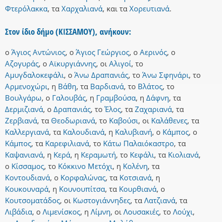
Φτερόλακκα
,
τα
Χαρχαλιανά
,
και
τα
Χορευτιανά
.
Στον ίδιο δήμο (ΚΙΣΣΑΜΟΥ), ανήκουν:
ο
Άγιος Αντώνιος
,
ο
Άγιος Γεώργιος
,
ο
Αερινός
,
ο
Αζογυράς
,
ο
Αϊκυργιάννης
,
οι
Αλιγοί
,
το
Αμυγδαλοκεφάλι
,
ο
Άνω Δραπανιάς
,
το
Άνω Σφηνάρι
,
το
Αρμενοχώρι
,
η
Βάθη
,
τα
Βαρδιανά
,
το
Βλάτος
,
το
Βουλγάρω
,
ο
Γαλουβάς
,
η
Γραμβούσα
,
η
Δάφνη
,
τα
Δερμιζιανά
,
ο
Δραπανιάς
,
το
Έλος
,
τα
Ζαχαριανά
,
τα
Ζερβιανά
,
τα
Θεοδωριανά
,
το
Καβούσι
,
οι
Καλάθενες
,
τα
Καλλεργιανά
,
τα
Καλουδιανά
,
η
Καλυβιανή
,
ο
Κάμπος
,
ο
Κάμπος
,
τα
Καρεφιλιανά
,
το
Κάτω Παλαιόκαστρο
,
τα
Καψανιανά
,
η
Κερά
,
η
Κεραμωτή
,
το
Κεφάλι
,
τα
Κιολιανά
,
ο
Κίσσαμος
,
το
Κόκκινο Μετόχι
,
η
Κολένη
,
τα
Κοντουδιανά
,
ο
Κορφαλώνας
,
τα
Κοτσιανά
,
η
Κουκουναρά
,
η
Κουνουπίτσα
,
τα
Κουρθιανά
,
ο
Κουτσοματάδος
,
οι
Κωστογιάννηδες
,
τα
Λατζιανά
,
τα
Λιβάδια
,
ο
Λιμενίσκος
,
η
Λίμνη
,
οι
Λουσακιές
,
το
Λούχι
,