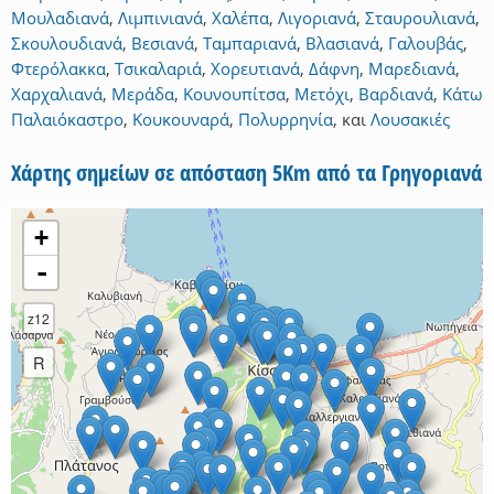
Μουλαδιανά
,
Λιμπινιανά
,
Χαλέπα
,
Λιγοριανά
,
Σταυρουλιανά
,
Σκουλουδιανά
,
Βεσιανά
,
Ταμπαριανά
,
Βλασιανά
,
Γαλουβάς
,
Φτερόλακκα
,
Τσικαλαριά
,
Χορευτιανά
,
Δάφνη
,
Μαρεδιανά
,
Χαρχαλιανά
,
Μεράδα
,
Κουνουπίτσα
,
Μετόχι
,
Βαρδιανά
,
Κάτω
Παλαιόκαστρο
,
Κουκουναρά
,
Πολυρρηνία
,
και
Λουσακιές
Χάρτης σημείων σε απόσταση 5Km από τα Γρηγοριανά
+
-
z12
R