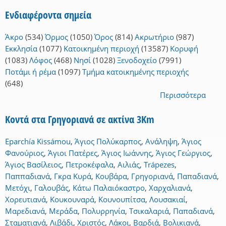
Ενδιαφέροντα σημεία
Άκρο
(534)
Όρμος
(1050)
Όρος
(814)
Ακρωτήριο
(987)
Εκκλησία
(1077)
Κατοικημένη περιοχή
(13587)
Κορυφή
(1083)
Λόφος
(468)
Νησί
(1028)
Ξενοδοχείο
(7991)
Ποτάμι ή ρέμα
(1097)
Τμήμα κατοικημένης περιοχής
(648)
Περισσότερα
Κοντά στα Γρηγοριανά σε ακτίνα 3Km
Eparchía Kissámou
,
Άγιος Πολύκαρπος
,
Ανάληψη
,
Άγιος
Φανούριος
,
Άγιοι Πατέρες
,
Άγιος Ιωάννης
,
Άγιος Γεώργιος
,
Άγιος Βασίλειος
,
Πετροκέφαλα
,
Αιλιάς
,
Trápezes
,
Παππαδιανά
,
Γκρα Κυρά
,
Κουβάρα
,
Γρηγοριανά
,
Παπαδιανά
,
Μετόχι
,
Γαλουβάς
,
Κάτω Παλαιόκαστρο
,
Χαρχαλιανά
,
Χορευτιανά
,
Κουκουναρά
,
Κουνουπίτσα
,
Λουσακιαί
,
Μαρεδιανά
,
Μεράδα
,
Πολυρρηνία
,
Τσικαλαριά
,
Παπαδιανά
,
Σταματιανά
,
Λιβάδι
,
Χριστός
,
Λάκοι
,
Βαρδιά
,
Βολικιανά
,