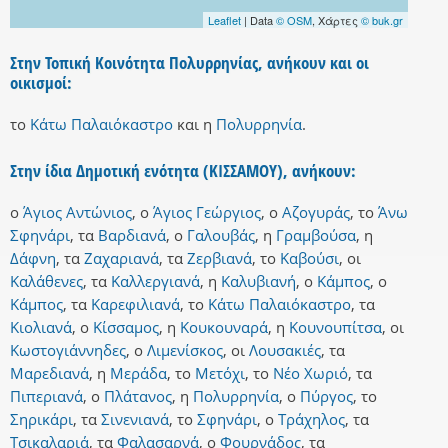
Leaflet
| Data
© OSM
, Χάρτες
© buk.gr
Στην Τοπική Κοινότητα Πολυρρηνίας, ανήκουν και οι
οικισμοί:
το
Κάτω Παλαιόκαστρο
και
η
Πολυρρηνία
.
Στην ίδια Δημοτική ενότητα (ΚΙΣΣΑΜΟΥ), ανήκουν:
ο
Άγιος Αντώνιος
,
ο
Άγιος Γεώργιος
,
ο
Αζογυράς
,
το
Άνω
Σφηνάρι
,
τα
Βαρδιανά
,
ο
Γαλουβάς
,
η
Γραμβούσα
,
η
Δάφνη
,
τα
Ζαχαριανά
,
τα
Ζερβιανά
,
το
Καβούσι
,
οι
Καλάθενες
,
τα
Καλλεργιανά
,
η
Καλυβιανή
,
ο
Κάμπος
,
ο
Κάμπος
,
τα
Καρεφιλιανά
,
το
Κάτω Παλαιόκαστρο
,
τα
Κιολιανά
,
ο
Κίσσαμος
,
η
Κουκουναρά
,
η
Κουνουπίτσα
,
οι
Κωστογιάννηδες
,
ο
Λιμενίσκος
,
οι
Λουσακιές
,
τα
Μαρεδιανά
,
η
Μεράδα
,
το
Μετόχι
,
το
Νέο Χωριό
,
τα
Πιπεριανά
,
ο
Πλάτανος
,
η
Πολυρρηνία
,
ο
Πύργος
,
το
Σηρικάρι
,
τα
Σινενιανά
,
το
Σφηνάρι
,
ο
Τράχηλος
,
τα
Τσικαλαριά
,
τα
Φαλασαρνά
,
ο
Φουρνάδος
,
τα