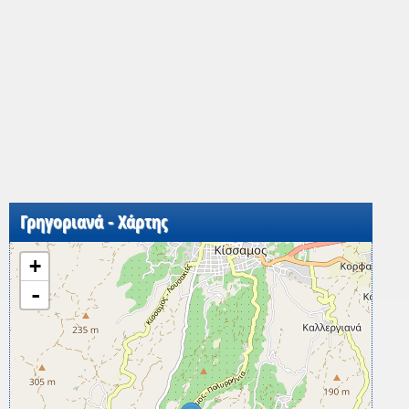
Γρηγοριανά - Χάρτης
+
-