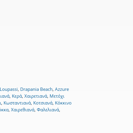
η
 Loupassi
,
Drapania Beach
,
Azzure
ιανά
,
Κερά
,
Χαιρετιανά
,
Μετόχι
ι
,
Κωσταντιανά
,
Κοτσιανά
,
Κόκκινο
όκκα
,
Χαιρεθιανά
,
Φαλελιανά
,