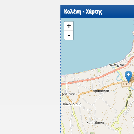
Κολένη - Χάρτης
+
-