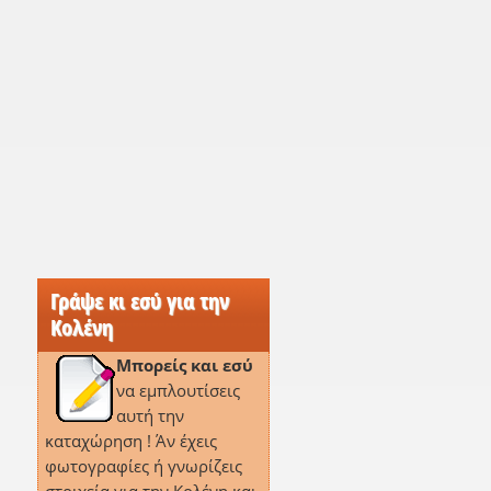
Γράψε κι εσύ για την
Κολένη
Μπορείς και εσύ
να εμπλουτίσεις
αυτή την
καταχώρηση ! Άν έχεις
φωτογραφίες ή γνωρίζεις