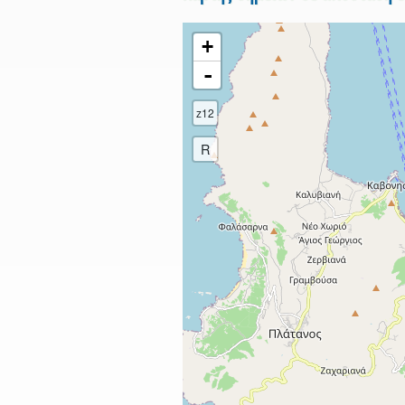
+
-
z12
R