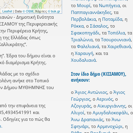
το
Μουρί
,
τα
Νωπήγεια
,
οι
Leaflet
| Data
© OSM
, Χάρτες
© buk.gr
Παππαγιαννάκηδες
,
τα
ιανών - Δημοτική Ενότητα
Περβολάκια
,
η
Ποταμίδα
,
η
ΣΣΑΜΟΥ της Περιφερειακής
Ρόκκα
,
ο
Σάσαλος
,
το
την Περιφέρεια Κρήτης,
Σφακοπηγάδι
,
τα
Τοπόλια
,
τα
η της Ελλάδας όπως
Τριαλώνια
,
τα
Τσουρουνιανά
,
αλλικράτης”.
τα
Φαλελιανά
,
τα
Χαιρεθιανά
,
η
Χαραυγή
,
και
τα
η”. Έδρα του δήμου είναι ο
Χουδαλιανά
.
κό διαμέρισμα Κρήτης.
Στον ίδιο δήμο (ΚΙΣΣΑΜΟΥ),
λλάδας με το σχέδιο
ανήκουν:
Κολένη ανήκε στο Τοπικό
ώην Δήμου ΜΥΘΗΜΝΗΣ του
ο
Άγιος Αντώνιος
,
ο
Άγιος
Γεώργιος
,
ο
Αερινός
,
ο
από την επιφάνεια της
Αζογυράς
,
ο
Αϊκυργιάννης
,
οι
35,4934541991 και
Αλιγοί
,
το
Αμυγδαλοκεφάλι
,
ο
 Οδηγίες για το πώς θα
Άνω Δραπανιάς
,
το
Άνω
ώ.
Σφηνάρι
,
το
Αρμενοχώρι
,
η