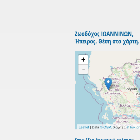
Ζωοδόχος ΙΩΑΝΝΙΝΩΝ,
Ήπειρος. Θέση στο χάρτη.
+
-
Leaflet
| Data
© OSM
, Χάρτες
© buk.gr