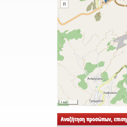
R
1 km
Αναζήτηση προσώπων, επισημ