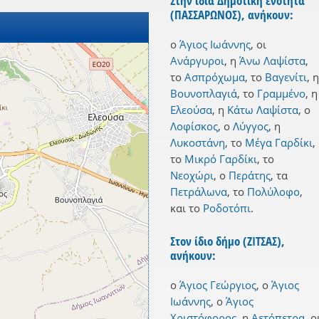
Στην ίδια Δημοτική ενότητα
(ΠΑΣΣΑΡΩΝΟΣ), ανήκουν:
ο
Άγιος Ιωάννης
,
οι
Ανάργυροι
,
η
Άνω Λαψίστα
,
το
Ασπρόχωμα
,
το
Βαγενίτι
,
η
Βουνοπλαγιά
,
το
Γραμμένο
,
η
Ελεούσα
,
η
Κάτω Λαψίστα
,
ο
Λοφίσκος
,
ο
Λύγγος
,
η
Λυκοστάνη
,
το
Μέγα Γαρδίκι
,
το
Μικρό Γαρδίκι
,
το
Νεοχώρι
,
ο
Περάτης
,
τα
Πετράλωνα
,
το
Πολύλοφο
,
και
το
Ροδοτόπι
.
Στον ίδιο δήμο (ΖΙΤΣΑΣ),
ανήκουν:
ο
Άγιος Γεώργιος
,
ο
Άγιος
Ιωάννης
,
ο
Άγιος
Χριστόφορος
,
η
Αετόπετρα
,
ο