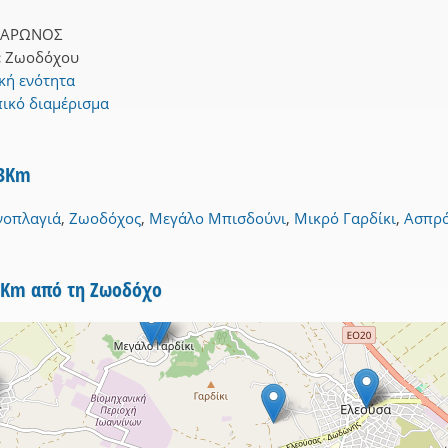
ΣΑΡΩΝΟΣ
:
Ζωοδόχου
κή ενότητα
ικό διαμέρισμα
 3Km
νοπλαγιά
,
Ζωοδόχος
,
Μεγάλο Μπισδούνι
,
Μικρό Γαρδίκι
,
Ασπρ
5Km από τη Ζωοδόχο