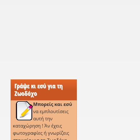
Γράψε κι εσύ για τη
Ζωοδόχο
Μπορείς και εσύ
να εμπλουτίσεις
αυτή την
καταχώρηση ! Άν έχεις
φωτογραφίες ή γνωρίζεις
ι