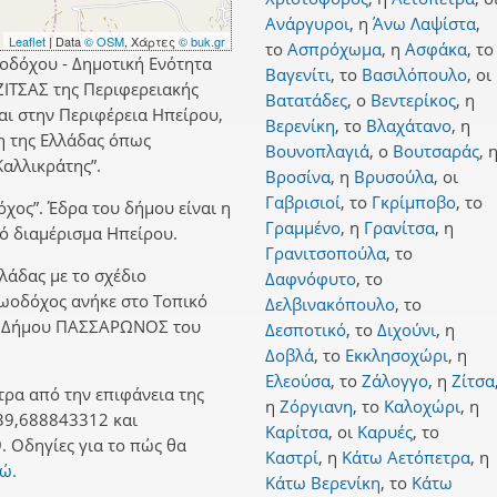
Ανάργυροι
,
η
Άνω Λαψίστα
,
Leaflet
| Data
© OSM
, Χάρτες
© buk.gr
το
Ασπρόχωμα
,
η
Ασφάκα
,
το
οδόχου - Δημοτική Ενότητα
Βαγενίτι
,
το
Βασιλόπουλο
,
οι
ΙΤΣΑΣ της Περιφερειακής
Βατατάδες
,
ο
Βεντερίκος
,
η
ι στην Περιφέρεια Ηπείρου,
Βερενίκη
,
το
Βλαχάτανο
,
η
η της Ελλάδας όπως
Βουνοπλαγιά
,
ο
Βουτσαράς
,
αλλικράτης”.
Βροσίνα
,
η
Βρυσούλα
,
οι
Γαβρισιοί
,
το
Γκρίμποβο
,
το
χος”. Έδρα του δήμου είναι η
Γραμμένο
,
η
Γρανίτσα
,
η
ό διαμέρισμα Ηπείρου.
Γρανιτσοπούλα
,
το
λλάδας με το σχέδιο
Δαφνόφυτο
,
το
 Ζωοδόχος ανήκε στο Τοπικό
Δελβινακόπουλο
,
το
ν Δήμου ΠΑΣΣΑΡΩΝΟΣ του
Δεσποτικό
,
το
Διχούνι
,
η
Δοβλά
,
το
Εκκλησοχώρι
,
η
Ελεούσα
,
το
Ζάλογγο
,
η
Ζίτσα
ρα από την επιφάνεια της
η
Ζόργιανη
,
το
Καλοχώρι
,
η
39,688843312 και
Καρίτσα
,
οι
Καρυές
,
το
 Οδηγίες για το πώς θα
Καστρί
,
η
Κάτω Αετόπετρα
,
η
δώ.
Κάτω Βερενίκη
,
το
Κάτω