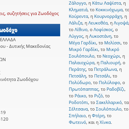
Ζάλογγο
,
η
Κάτω Λαψίστα
,
η
Κληματιά
,
το
Κοκκινόχωμα
,
τ
ς, συζητήσεις για Ζωοδόχος
Κούρεντα
,
η
Κουρνορράχη
,
η
Λάλιζα
,
η
Λευκοθέα
,
η
Λιγοψά
Ζωοδόχο
το
Λίθινο
,
ο
Λοφίσκος
,
ο
Λύγγος
,
η
Λυκοστάνη
,
το
 ΕΛΛΑΔΑ
Μέγα Γαρδίκι
,
το
Μελίσσι
,
το
ου - Δυτικής Μακεδονίας
Μικρό Γαρδίκι
,
το
Μικρό
Σουλόπουλο
,
το
Νεοχώρι
,
η
ΝΩΝ
Παλαιοχώρα
,
η
Παλιουρή
,
ο
Περάτης
,
τα
Πετράλωνα
,
η
Σ
Πετσάλη
,
το
Πετσάλι
,
το
οινότητα Ζωοδόχου
Πολύδωρο
,
το
Πολύλοφο
,
ο
Πρωτόπαππας
,
το
Ραδοβίζι
,
το
Ράικο
,
το
Ριζό
,
το
Ροδοτόπι
,
το
Σακελλαρικό
,
τα
Σέλτσανα
,
το
Σουλόπουλο
,
το
819
Σπήλαιο
,
η
Φτέρη
,
το
3120
Φωτεινό
,
και
η
Χίνκα
.