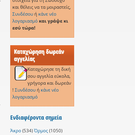
στοιχεία για τη Ζωοδόχο
και θέλεις να τα μοιραστείς,
Συνδέσου
ή
κάνε νέο
λογαριασμό
και γράψε κι
εσύ τώρα!
η
Καταχώρηση δωρεάν
αγγελίας
Καταχώρησε τη δική
σου αγγελία εύκολα,
γρήγορα και δωρεάν
!
Συνδέσου
ή
κάνε νέο
λογαριασμό
,
Ενδιαφέροντα σημεία
Άκρο
(534)
Όρμος
(1050)