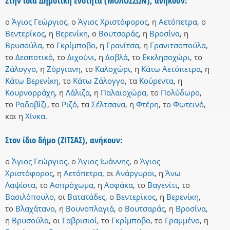
Στην ίδια Δημοτική ενότητα (ΜΟΛΟΣΣΩΝ), ανήκουν:
ο
Άγιος Γεώργιος
,
ο
Άγιος Χριστόφορος
,
η
Αετόπετρα
,
ο
Βεντερίκος
,
η
Βερενίκη
,
ο
Βουτσαράς
,
η
Βροσίνα
,
η
Βρυσούλα
,
το
Γκρίμποβο
,
η
Γρανίτσα
,
η
Γρανιτσοπούλα
,
το
Δεσποτικό
,
το
Διχούνι
,
η
Δοβλά
,
το
Εκκλησοχώρι
,
το
Ζάλογγο
,
η
Ζόργιανη
,
το
Καλοχώρι
,
η
Κάτω Αετόπετρα
,
η
Κάτω Βερενίκη
,
το
Κάτω Ζάλογγο
,
τα
Κούρεντα
,
η
Κουρνορράχη
,
η
Λάλιζα
,
η
Παλαιοχώρα
,
το
Πολύδωρο
,
το
Ραδοβίζι
,
το
Ριζό
,
τα
Σέλτσανα
,
η
Φτέρη
,
το
Φωτεινό
,
και
η
Χίνκα
.
Στον ίδιο δήμο (ΖΙΤΣΑΣ), ανήκουν:
ο
Άγιος Γεώργιος
,
ο
Άγιος Ιωάννης
,
ο
Άγιος
Χριστόφορος
,
η
Αετόπετρα
,
οι
Ανάργυροι
,
η
Άνω
Λαψίστα
,
το
Ασπρόχωμα
,
η
Ασφάκα
,
το
Βαγενίτι
,
το
Βασιλόπουλο
,
οι
Βατατάδες
,
ο
Βεντερίκος
,
η
Βερενίκη
,
το
Βλαχάτανο
,
η
Βουνοπλαγιά
,
ο
Βουτσαράς
,
η
Βροσίνα
,
η
Βρυσούλα
,
οι
Γαβρισιοί
,
το
Γκρίμποβο
,
το
Γραμμένο
,
η