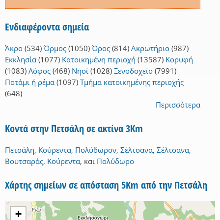
Ενδιαφέροντα σημεία
Άκρο
(534)
Όρμος
(1050)
Όρος
(814)
Ακρωτήριο
(987)
Εκκλησία
(1077)
Κατοικημένη περιοχή
(13587)
Κορυφή
(1083)
Λόφος
(468)
Νησί
(1028)
Ξενοδοχείο
(7991)
Ποτάμι ή ρέμα
(1097)
Τμήμα κατοικημένης περιοχής
(648)
Περισσότερα
Κοντά στην Πετσάλη σε ακτίνα 3Km
Πετσάλη
,
Κούρεντα
,
Πολύδωρον
,
Σέλτσανα
,
Σέλτσανα
,
Βουτσαράς
,
Κούρεντα
,
και
Πολύδωρο
Χάρτης σημείων σε απόσταση 5Km από την Πετσάλη
+