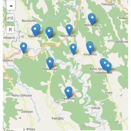
-
z12
R
2 km