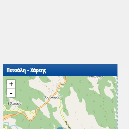
Πετσάλη - Χάρτης
+
-