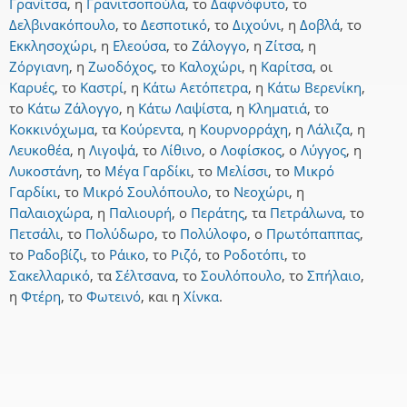
Γρανίτσα
,
η
Γρανιτσοπούλα
,
το
Δαφνόφυτο
,
το
Δελβινακόπουλο
,
το
Δεσποτικό
,
το
Διχούνι
,
η
Δοβλά
,
το
Εκκλησοχώρι
,
η
Ελεούσα
,
το
Ζάλογγο
,
η
Ζίτσα
,
η
Ζόργιανη
,
η
Ζωοδόχος
,
το
Καλοχώρι
,
η
Καρίτσα
,
οι
Καρυές
,
το
Καστρί
,
η
Κάτω Αετόπετρα
,
η
Κάτω Βερενίκη
,
το
Κάτω Ζάλογγο
,
η
Κάτω Λαψίστα
,
η
Κληματιά
,
το
Κοκκινόχωμα
,
τα
Κούρεντα
,
η
Κουρνορράχη
,
η
Λάλιζα
,
η
Λευκοθέα
,
η
Λιγοψά
,
το
Λίθινο
,
ο
Λοφίσκος
,
ο
Λύγγος
,
η
Λυκοστάνη
,
το
Μέγα Γαρδίκι
,
το
Μελίσσι
,
το
Μικρό
Γαρδίκι
,
το
Μικρό Σουλόπουλο
,
το
Νεοχώρι
,
η
Παλαιοχώρα
,
η
Παλιουρή
,
ο
Περάτης
,
τα
Πετράλωνα
,
το
Πετσάλι
,
το
Πολύδωρο
,
το
Πολύλοφο
,
ο
Πρωτόπαππας
,
το
Ραδοβίζι
,
το
Ράικο
,
το
Ριζό
,
το
Ροδοτόπι
,
το
Σακελλαρικό
,
τα
Σέλτσανα
,
το
Σουλόπουλο
,
το
Σπήλαιο
,
η
Φτέρη
,
το
Φωτεινό
,
και
η
Χίνκα
.