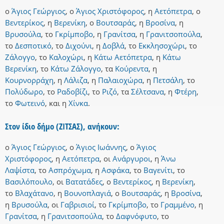
ο
Άγιος Γεώργιος
,
ο
Άγιος Χριστόφορος
,
η
Αετόπετρα
,
ο
Βεντερίκος
,
η
Βερενίκη
,
ο
Βουτσαράς
,
η
Βροσίνα
,
η
Βρυσούλα
,
το
Γκρίμποβο
,
η
Γρανίτσα
,
η
Γρανιτσοπούλα
,
το
Δεσποτικό
,
το
Διχούνι
,
η
Δοβλά
,
το
Εκκλησοχώρι
,
το
Ζάλογγο
,
το
Καλοχώρι
,
η
Κάτω Αετόπετρα
,
η
Κάτω
Βερενίκη
,
το
Κάτω Ζάλογγο
,
τα
Κούρεντα
,
η
Κουρνορράχη
,
η
Λάλιζα
,
η
Παλαιοχώρα
,
η
Πετσάλη
,
το
Πολύδωρο
,
το
Ραδοβίζι
,
το
Ριζό
,
τα
Σέλτσανα
,
η
Φτέρη
,
το
Φωτεινό
,
και
η
Χίνκα
.
Στον ίδιο δήμο (ΖΙΤΣΑΣ), ανήκουν:
ο
Άγιος Γεώργιος
,
ο
Άγιος Ιωάννης
,
ο
Άγιος
Χριστόφορος
,
η
Αετόπετρα
,
οι
Ανάργυροι
,
η
Άνω
Λαψίστα
,
το
Ασπρόχωμα
,
η
Ασφάκα
,
το
Βαγενίτι
,
το
Βασιλόπουλο
,
οι
Βατατάδες
,
ο
Βεντερίκος
,
η
Βερενίκη
,
το
Βλαχάτανο
,
η
Βουνοπλαγιά
,
ο
Βουτσαράς
,
η
Βροσίνα
,
η
Βρυσούλα
,
οι
Γαβρισιοί
,
το
Γκρίμποβο
,
το
Γραμμένο
,
η
Γρανίτσα
,
η
Γρανιτσοπούλα
,
το
Δαφνόφυτο
,
το