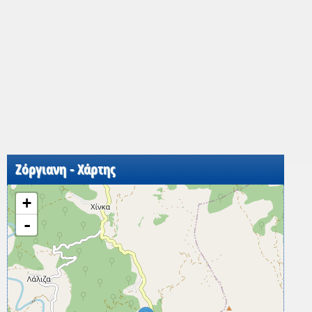
Ζόργιανη - Χάρτης
+
-