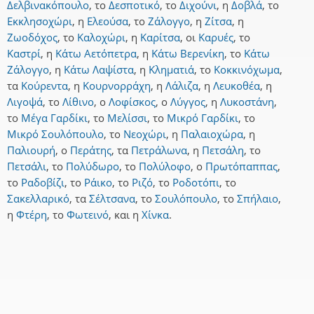
Δελβινακόπουλο
,
το
Δεσποτικό
,
το
Διχούνι
,
η
Δοβλά
,
το
Εκκλησοχώρι
,
η
Ελεούσα
,
το
Ζάλογγο
,
η
Ζίτσα
,
η
Ζωοδόχος
,
το
Καλοχώρι
,
η
Καρίτσα
,
οι
Καρυές
,
το
Καστρί
,
η
Κάτω Αετόπετρα
,
η
Κάτω Βερενίκη
,
το
Κάτω
Ζάλογγο
,
η
Κάτω Λαψίστα
,
η
Κληματιά
,
το
Κοκκινόχωμα
,
τα
Κούρεντα
,
η
Κουρνορράχη
,
η
Λάλιζα
,
η
Λευκοθέα
,
η
Λιγοψά
,
το
Λίθινο
,
ο
Λοφίσκος
,
ο
Λύγγος
,
η
Λυκοστάνη
,
το
Μέγα Γαρδίκι
,
το
Μελίσσι
,
το
Μικρό Γαρδίκι
,
το
Μικρό Σουλόπουλο
,
το
Νεοχώρι
,
η
Παλαιοχώρα
,
η
Παλιουρή
,
ο
Περάτης
,
τα
Πετράλωνα
,
η
Πετσάλη
,
το
Πετσάλι
,
το
Πολύδωρο
,
το
Πολύλοφο
,
ο
Πρωτόπαππας
,
το
Ραδοβίζι
,
το
Ράικο
,
το
Ριζό
,
το
Ροδοτόπι
,
το
Σακελλαρικό
,
τα
Σέλτσανα
,
το
Σουλόπουλο
,
το
Σπήλαιο
,
η
Φτέρη
,
το
Φωτεινό
,
και
η
Χίνκα
.