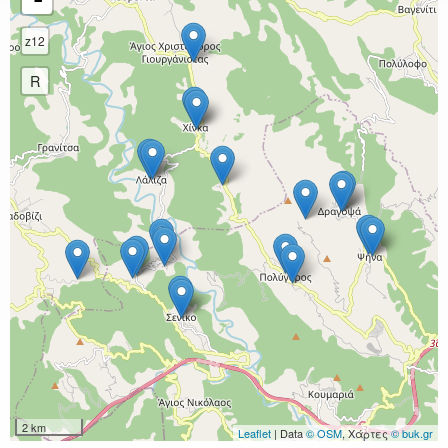
z12
R
2 km
Leaflet
| Data
© OSM
, Χάρτες
© buk.gr