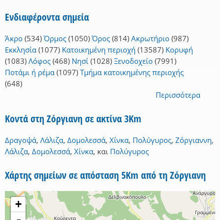
Ενδιαφέροντα σημεία
Άκρο
(534)
Όρμος
(1050)
Όρος
(814)
Ακρωτήριο
(987)
Εκκλησία
(1077)
Κατοικημένη περιοχή
(13587)
Κορυφή
(1083)
Λόφος
(468)
Νησί
(1028)
Ξενοδοχείο
(7991)
Ποτάμι ή ρέμα
(1097)
Τμήμα κατοικημένης περιοχής
(648)
Περισσότερα
Κοντά στη Ζόργιανη σε ακτίνα 3Km
Δραγοψά
,
Λάλιζα
,
Δομολεσσά
,
Χίνκα
,
Πολύγυρος
,
Ζόργιαννη
,
Λάλιζα
,
Δομολεσσά
,
Χίνκα
,
και
Πολύγυρος
Χάρτης σημείων σε απόσταση 5Km από τη Ζόργιανη
+
-