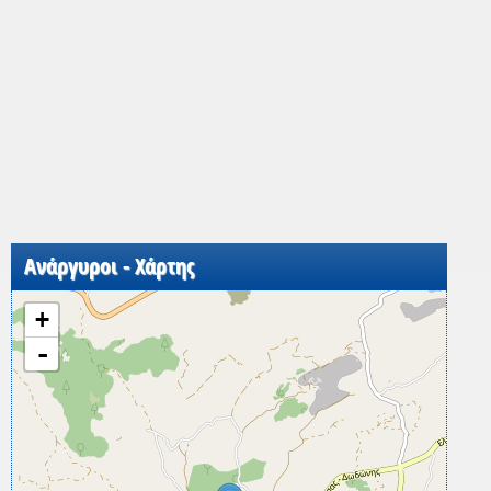
Ανάργυροι - Χάρτης
+
-