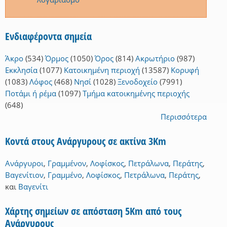
Ενδιαφέροντα σημεία
Άκρο
(534)
Όρμος
(1050)
Όρος
(814)
Ακρωτήριο
(987)
Εκκλησία
(1077)
Κατοικημένη περιοχή
(13587)
Κορυφή
(1083)
Λόφος
(468)
Νησί
(1028)
Ξενοδοχείο
(7991)
Ποτάμι ή ρέμα
(1097)
Τμήμα κατοικημένης περιοχής
(648)
Περισσότερα
Κοντά στους Ανάργυρους σε ακτίνα 3Km
Ανάργυροι
,
Γραμμένον
,
Λοφίσκος
,
Πετράλωνα
,
Περάτης
,
Βαγενίτιον
,
Γραμμένο
,
Λοφίσκος
,
Πετράλωνα
,
Περάτης
,
και
Βαγενίτι
Χάρτης σημείων σε απόσταση 5Km από τους
Ανάργυρους