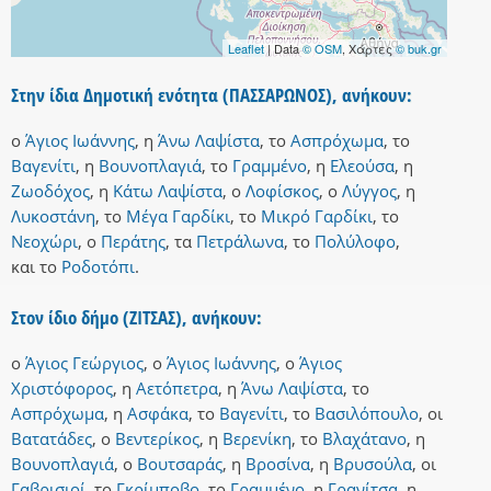
Leaflet
| Data
© OSM
, Χάρτες
© buk.gr
Στην ίδια Δημοτική ενότητα (ΠΑΣΣΑΡΩΝΟΣ), ανήκουν:
ο
Άγιος Ιωάννης
,
η
Άνω Λαψίστα
,
το
Ασπρόχωμα
,
το
Βαγενίτι
,
η
Βουνοπλαγιά
,
το
Γραμμένο
,
η
Ελεούσα
,
η
Ζωοδόχος
,
η
Κάτω Λαψίστα
,
ο
Λοφίσκος
,
ο
Λύγγος
,
η
Λυκοστάνη
,
το
Μέγα Γαρδίκι
,
το
Μικρό Γαρδίκι
,
το
Νεοχώρι
,
ο
Περάτης
,
τα
Πετράλωνα
,
το
Πολύλοφο
,
και
το
Ροδοτόπι
.
Στον ίδιο δήμο (ΖΙΤΣΑΣ), ανήκουν:
ο
Άγιος Γεώργιος
,
ο
Άγιος Ιωάννης
,
ο
Άγιος
Χριστόφορος
,
η
Αετόπετρα
,
η
Άνω Λαψίστα
,
το
Ασπρόχωμα
,
η
Ασφάκα
,
το
Βαγενίτι
,
το
Βασιλόπουλο
,
οι
Βατατάδες
,
ο
Βεντερίκος
,
η
Βερενίκη
,
το
Βλαχάτανο
,
η
Βουνοπλαγιά
,
ο
Βουτσαράς
,
η
Βροσίνα
,
η
Βρυσούλα
,
οι
Γαβρισιοί
,
το
Γκρίμποβο
,
το
Γραμμένο
,
η
Γρανίτσα
,
η