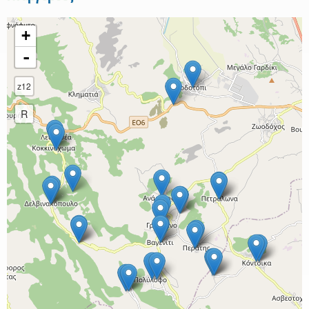
+
-
z12
R