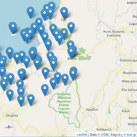
Leaflet
| Data
© OSM
, Χάρτες
© buk.gr