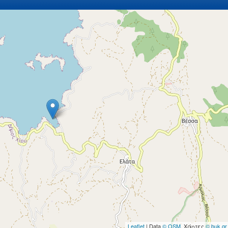
Leaflet
| Data
© OSM
, Χάρτες
© buk.gr