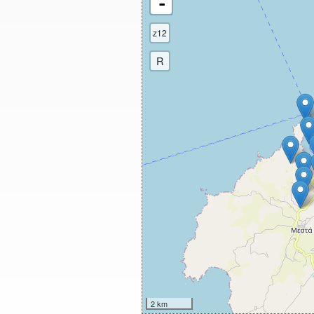
-
z12
R
2 km