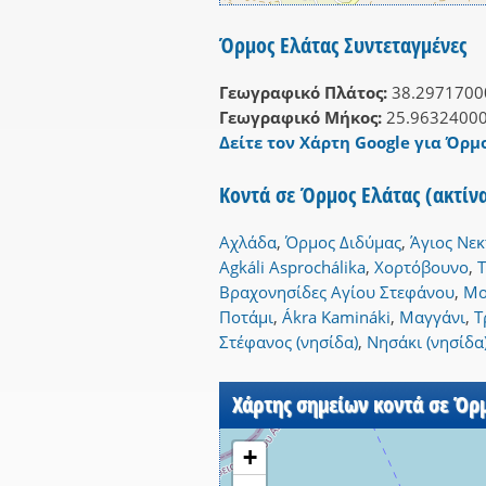
Όρμος Ελάτας Συντεταγμένες
Γεωγραφικό Πλάτος:
38.2971700
Γεωγραφικό Μήκος:
25.9632400
Δείτε τον Χάρτη Google για Όρμο
Κοντά σε Όρμος Ελάτας (ακτίν
Αχλάδα
,
Όρμος Διδύμας
,
Άγιος Νεκ
Agkáli Asprochálika
,
Χορτόβουνο
,
Βραχονησίδες Αγίου Στεφάνου
,
Μο
Ποτάμι
,
Ákra Kamináki
,
Μαγγάνι
,
Τ
Στέφανος (νησίδα)
,
Νησάκι (νησίδα
Χάρτης σημείων κοντά σε Όρ
+