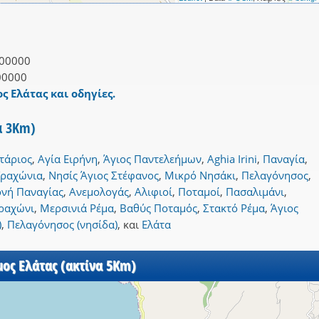
00000
00000
ς Ελάτας και οδηγίες.
α 3Km)
τάριος
,
Αγία Ειρήνη
,
Άγιος Παντελεήμων
,
Aghia Irini
,
Παναγία
,
Τραχώνια
,
Νησίς Άγιος Στέφανος
,
Μικρό Νησάκι
,
Πελαγόνησος
,
νή Παναγίας
,
Ανεμολογάς
,
Αλιφιοί
,
Ποταμοί
,
Πασαλιμάνι
,
ραχώνι
,
Μερσινιά Ρέμα
,
Βαθύς Ποταμός
,
Στακτό Ρέμα
,
Άγιος
)
,
Πελαγόνησος (νησίδα)
,
και
Ελάτα
μος Ελάτας (ακτίνα 5Km)