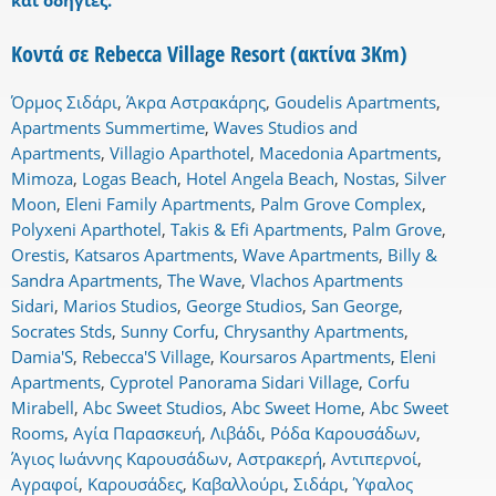
και οδηγίες.
Κοντά σε Rebecca Village Resort (ακτίνα 3Km)
Όρμος Σιδάρι
,
Άκρα Αστρακάρης
,
Goudelis Apartments
,
Apartments Summertime
,
Waves Studios and
Apartments
,
Villagio Aparthotel
,
Macedonia Apartments
,
Mimoza
,
Logas Beach
,
Hotel Angela Beach
,
Nostas
,
Silver
Moon
,
Eleni Family Apartments
,
Palm Grove Complex
,
Polyxeni Aparthotel
,
Takis & Efi Apartments
,
Palm Grove
,
Orestis
,
Katsaros Apartments
,
Wave Apartments
,
Billy &
Sandra Apartments
,
The Wave
,
Vlachos Apartments
Sidari
,
Marios Studios
,
George Studios
,
San George
,
Socrates Stds
,
Sunny Corfu
,
Chrysanthy Apartments
,
Damia'S
,
Rebecca'S Village
,
Koursaros Apartments
,
Eleni
Apartments
,
Cyprotel Panorama Sidari Village
,
Corfu
Mirabell
,
Abc Sweet Studios
,
Abc Sweet Home
,
Abc Sweet
Rooms
,
Αγία Παρασκευή
,
Λιβάδι
,
Ρόδα Καρουσάδων
,
Άγιος Ιωάννης Καρουσάδων
,
Αστρακερή
,
Αντιπερνοί
,
Αγραφοί
,
Καρουσάδες
,
Καβαλλούρι
,
Σιδάρι
,
Ύφαλος