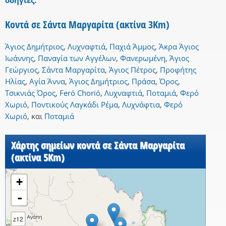
οδηγίες.
Κοντά σε Σάντα Μαργαρίτα (ακτίνα 3Km)
Άγιος Δημήτριος
,
Λυχναφτιά
,
Παχιά Άμμος
,
Άκρα Άγιος
Ιωάννης
,
Παναγία των Αγγέλων
,
Φανερωμένη
,
Άγιος
Γεώργιος
,
Σάντα Μαργαρίτα
,
Άγιος Πέτρος
,
Προφήτης
Ηλίας
,
Αγία Άννα
,
Άγιος Δημήτριος
,
Πράσα
,
Όρος
,
Τσικνιάς Όρος
,
Feró Chorió
,
Λυχναφτιά
,
Ποταμιά
,
Φερό
Χωριό
,
Ποντικούς Λαγκάδι Ρέμα
,
Λυχνάφτια
,
Φερό
Χωριό
,
και
Ποταμιά
Χάρτης σημείων κοντά σε Σάντα Μαργαρίτα
(ακτίνα 5Km)
+
-
z12