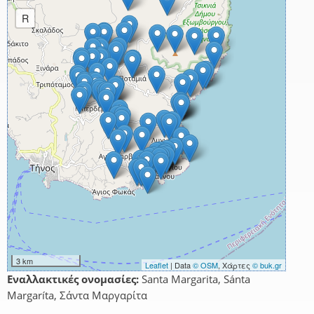
R
3 km
Leaflet
| Data
© OSM
, Χάρτες
© buk.gr
Εναλλακτικές ονομασίες:
Santa Margarita, Sánta
Margaríta, Σάντα Μαργαρίτα