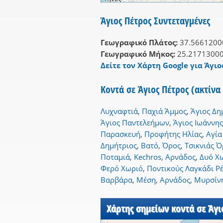
Άγιος Πέτρος Συντεταγμένες
Γεωγραφικό Πλάτος:
37.5661200
Γεωγραφικό Μήκος:
25.2171300
Δείτε τον Χάρτη Google για Άγιο
Κοντά σε Άγιος Πέτρος (ακτίνα
Λυχναφτιά
,
Παχιά Άμμος
,
Άγιος Δη
Άγιος Παντελεήμων
,
Άγιος Ιωάννης
Παρασκευή
,
Προφήτης Ηλίας
,
Αγία
Δημήτριος
,
Βατό
,
Όρος
,
Τσικνιάς Ό
Ποταμιά
,
Kechros
,
Αρνάδος
,
Δυό Χ
Φερό Χωριό
,
Ποντικούς Λαγκάδι Ρ
Βαρβάρα
,
Μέση
,
Αρνάδος
,
Μυρσίν
Χάρτης σημείων κοντά σε Άγι