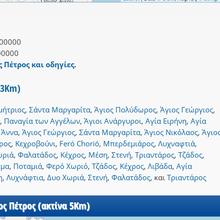
00000
00000
ς Πέτρος και οδηγίες.
 3Km)
μήτριος
,
Σάντα Μαργαρίτα
,
Άγιος Πολύδωρος
,
Άγιος Γεώργιος
,
,
Παναγία των Αγγέλων
,
Άγιοι Ανάργυροι
,
Αγία Ειρήνη
,
Αγία
 Άννα
,
Άγιος Γεώργιος
,
Σάντα Μαργαρίτα
,
Άγιος Νικόλαος
,
Άγιο
ρος
,
Κεχροβούνι
,
Feró Chorió
,
Μπερδεμιάρος
,
Λυχναφτιά
,
ωριά
,
Φαλατάδος
,
Κέχρος
,
Μέση
,
Στενή
,
Τριαντάρος
,
Τζάδος
,
έμα
,
Ποταμιά
,
Φερό Χωριό
,
Τζάδος
,
Κέχρος
,
Λιβάδα
,
Αγία
η
,
Λυχνάφτια
,
Δυο Χωριά
,
Στενή
,
Φαλατάδος
,
και
Τριαντάρος
ος Πέτρος (ακτίνα 5Km)