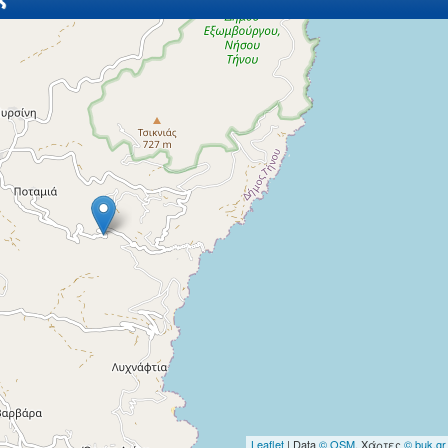
Leaflet
| Data
© OSM
, Χάρτες
© buk.gr