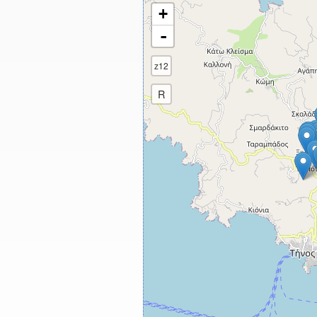
+
-
z12
R