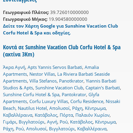
Γεωγραφικό Πλάτος:
39.726010000000
Γεωγραφικό Μήκος:
19.904580000000
Δείτε τον Χάρτη Google για Sunshine Vacation Club
Corfu Hotel & Spa και οδηγίες.
Κοντά σε Sunshine Vacation Club Corfu Hotel & Spa
(ακτίνα 3Km)
Άκρα Αγνή
,
Apts Yannis Servos Barbati
,
Amalia
Apartments
,
Nestor Villas
,
La Riviera Barbati Seaside
Apartments
,
Villa Stefanos
,
Panotkrator
,
Yiannis Barbati
Studios & Apts
,
Sunshine Vacation Club
,
Captain's Barbati
,
Sunshine Corfu Hotel & Spa
,
Pantokrator
,
Glyfa
Apartments
,
Corfu Luxury Villas
,
Corfu Residence
,
Nissaki
Beach
,
Nautilus Hotel
,
Απολυσοί
,
Ράχη
,
Κέντρωμα
,
Καβαλλέραινα
,
Κατάβολος
,
Πόρτα
,
Παλαιόν Χωρίον
,
Γιμάρι
,
Βιγγλατούρι
,
Αγνή
,
Ρού
,
Κατάβολος
,
Κέντρωμα
,
Ράχη
,
Ρού
,
Απολυσοί
,
Βιγγλατούρι
,
Καβαλλέραινα
,