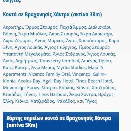
οδηγίες.
Κοντά σε Βραχονησίς Χάντρα (ακτίνα 3Km)
Ακρωτήρι
,
Όρμος Σταυρός
,
Παχιά Άμμος
,
Διαλισκάρι
,
Βόρνη
,
Άκρα Μπάλος
,
Άκρα Σταυρός
,
Άκρα Ακρωτήρι
,
Άκρα Ζέφυρος
,
Άγιος Μάρκος
,
Άγιος Χρυσόστομος
,
Κυρά
Ξένη
,
Άγιος Λουκάς
,
Άγιος Γεώργιος
,
Τίμιος Σταυρός
,
Υπαπαντή Μεγαλομάτα
,
Άγιος Στέφανος
,
Άγιος Λουκάς
,
Άγιος Δημήτριος
,
Tinos ferry terminal
,
Λιμένας Τήνου
,
Κάτω Καστρί
,
Άνω Μεριά
,
Myrtia Studios
,
Mata`S
Apartments
,
Vicenzo Familiy Otel
,
Vincenzo
,
Galini-
Kionia
,
Aeolos Bay
,
Agali Bay Hotel
,
Tinos Beach Hotel
,
Μοναστήρι Ευαγγελίστρια
,
Κάρλος
,
Κιόνια
,
Χατζιράδος
,
Κτικάδος
,
Τήνος
,
Tinos Harbour
,
Άκρα Χάντρα
,
Βράχος
Έλλη
,
Κιόνια
,
Χατζιράδος
,
Κτικάδος
,
και
Τήνος
Χάρτης σημείων κοντά σε Βραχονησίς Χάντρα
(ακτίνα 5Km)