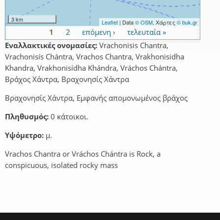
3 km
Leaflet
| Data
© OSM
, Χάρτες
© buk.gr
1
2
επόμενη ›
τελευταία »
Σελίδες
Εναλλακτικές ονομασίες:
Vrachonisis Chantra,
Vrachonisís Chántra, Vrachos Chantra, Vrakhonisidha
Khandra, Vrakhonisídha Khándra, Vráchos Chántra,
Βράχος Χάντρα, Βραχονησίς Χάντρα
Βραχονησίς Χάντρα, Εμφανής απομονωμένος βράχος
Πληθυσμός:
0 κάτοικοι.
Υψόμετρο:
μ.
Vrachos Chantra or Vráchos Chántra is Rock, a
conspicuous, isolated rocky mass