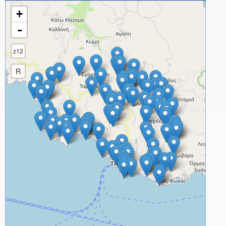
+
-
z12
R