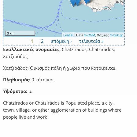
3 km
Leaflet
| Data
© OSM
, Χάρτες
© buk.gr
1
2
επόμενη ›
τελευταία »
Σελίδες
Εναλλακτικές ονομασίες:
Chatzirados, Chatzirádos,
Χατζιράδος
Χατζιράδος, Οικισμός πόλη ή χωριό που κατοικείται
Πληθυσμός:
0 κάτοικοι.
Υψόμετρο:
μ.
Chatzirados or Chatzirádos is Populated place, a city,
town, village, or other agglomeration of buildings where
people live and work