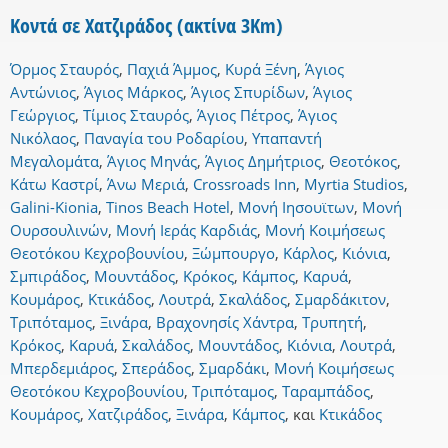
Κοντά σε Χατζιράδος (ακτίνα 3Km)
Όρμος Σταυρός
,
Παχιά Άμμος
,
Κυρά Ξένη
,
Άγιος
Αντώνιος
,
Άγιος Μάρκος
,
Άγιος Σπυρίδων
,
Άγιος
Γεώργιος
,
Τίμιος Σταυρός
,
Άγιος Πέτρος
,
Άγιος
Νικόλαος
,
Παναγία του Ροδαρίου
,
Υπαπαντή
Μεγαλομάτα
,
Άγιος Μηνάς
,
Άγιος Δημήτριος
,
Θεοτόκος
,
Κάτω Καστρί
,
Άνω Μεριά
,
Crossroads Inn
,
Myrtia Studios
,
Galini-Kionia
,
Tinos Beach Hotel
,
Μονή Ιησουϊτων
,
Μονή
Ουρσουλινών
,
Μονή Ιεράς Καρδιάς
,
Μονή Κοιμήσεως
Θεοτόκου Κεχροβουνίου
,
Ξώμπουργο
,
Κάρλος
,
Κιόνια
,
Σμπιράδος
,
Μουντάδος
,
Κρόκος
,
Κάμπος
,
Καρυά
,
Κουμάρος
,
Κτικάδος
,
Λουτρά
,
Σκαλάδος
,
Σμαρδάκιτον
,
Τριπόταμος
,
Ξινάρα
,
Βραχονησίς Χάντρα
,
Τρυπητή
,
Κρόκος
,
Καρυά
,
Σκαλάδος
,
Μουντάδος
,
Κιόνια
,
Λουτρά
,
Μπερδεμιάρος
,
Σπεράδος
,
Σμαρδάκι
,
Μονή Κοιμήσεως
Θεοτόκου Κεχροβουνίου
,
Τριπόταμος
,
Ταραμπάδος
,
Κουμάρος
,
Χατζιράδος
,
Ξινάρα
,
Κάμπος
,
και
Κτικάδος