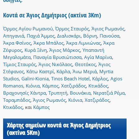
οδηγίες.
Κοντά σε Άγιος Δημήτριος (ακτίνα 3Km)
Όρμος Αγίου Ρωμανού
,
Όρμος Σταυρός
,
Άγιος Ρωμανός
,
Απηγανιά
,
Παχιά Άμμος
,
Διαλισκάρι
,
Βόρνη
,
Πανούσα
,
Άκρα Φσίνος
,
Άκρα Μπάλος
,
Άκρα Λιμνιώνας
,
Άκρα
Ζέφυρος
,
Κυρά Ξένη
,
Άγιος Μάρκος
,
Υπαπαντή
Μεγαλομάτα
,
Παναγία Βρυσιώτισσα
,
Αγία Μαρίνα
,
Τίμιος Σταυρός
,
Άγιος Νικόλαος
,
Θεοτόκος
,
Άγιος
Στέφανος
,
Κάτω Καστρί
,
Κάρλα
,
Άνω Μεριά
,
Myrtia
Studios
,
Galini-Kionia
,
Tinos Beach Hotel
,
Κάρλος
,
Agios
Romanos
,
Κιόνια
,
Κάμπος
,
Χατζιράδος
,
Κτικάδος
,
Βραχονησίς Χάντρα
,
Τρυπητή
,
Βουνάκια
,
Νερατζιά Ρέμα
,
Ταραμπάδος
,
Άγιος Ρωμανός
,
Κιόνια
,
Χατζιράδος
,
Κτικάδος
,
και
Κάμπος
Χάρτης σημείων κοντά σε Άγιος Δημήτριος
(ακτίνα 5Km)