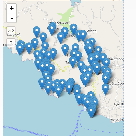
+
-
z12
R