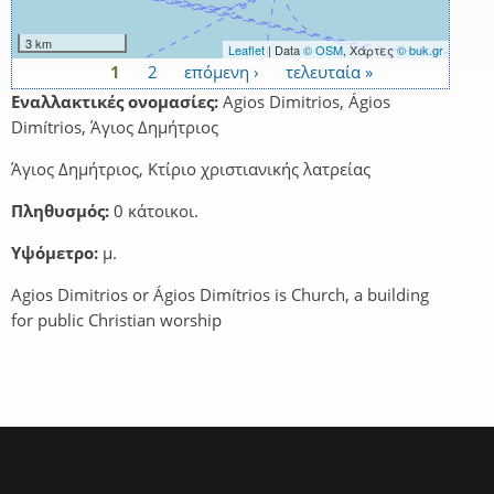
3 km
Leaflet
| Data
© OSM
, Χάρτες
© buk.gr
1
2
επόμενη ›
τελευταία »
Σελίδες
Εναλλακτικές ονομασίες:
Agios Dimitrios, Ágios
Dimítrios, Άγιος Δημήτριος
Άγιος Δημήτριος, Κτίριο χριστιανικής λατρείας
Πληθυσμός:
0 κάτοικοι.
Υψόμετρο:
μ.
Agios Dimitrios or Ágios Dimítrios is Church, a building
for public Christian worship