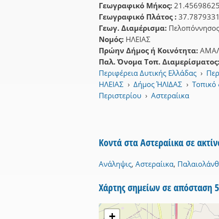
Γεωγραφικό Μήκος:
21.4569862
Γεωγραφικό Πλάτος :
37.787933
Γεωγ. Διαμέρισμα:
Πελοπόννησο
Νομός:
ΗΛΕΙΑΣ
Πρώην Δήμος ή Κοινότητα:
ΑΜΑΛ
Παλ. Όνομα Τοπ. Διαμερίσματος
Περιφέρεια Δυτικής Ελλάδας
›
Περ
ΗΛΕΙΑΣ
›
Δήμος ΉΛΙΔΑΣ
›
Τοπικό
Περιστερίου
›
Αστεραίικα
Κοντά στα Αστεραίικα σε ακτί
Ανάληψις
,
Αστεραίικα
,
Παλαιολάν
Χάρτης σημείων σε απόσταση 
+