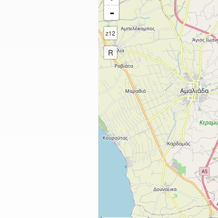
-
z12
R