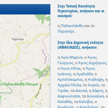
Στην Τοπική Κοινότητα
Περιστερίου, ανήκουν και οι
οικισμοί:
η
Παλαιολάνθη
και
το
Περιστέρι
.
Στην ίδια Δημοτική ενότητα
(ΑΜΑΛΙΑΔΟΣ), ανήκουν:
η
Αγία Μαρίνα
,
ο
Άγιος
Γεώργιος
,
ο
Άγιος Δημήτριος
,
ο
Άγιος Ηλίας
,
ο
Άγιος
Ιωάννης
,
η
Αμαλιάδα
,
ο
Αμπελόκαμπος
,
η
Ανάληψη
,
η
Αρχαία Ήλιδα
,
το
Αυγείο
,
το
Γεράκι
,
τα
Δανικά
,
η
Δάφνη
,
η
Δαφνιώτισσα
,
τα
Δουναίικα
,
ο
Καλαθάς
,
τα
Καλύβια
,
ο
Καρδαμάς
,
ο
Κασιδιάρης
,
τα