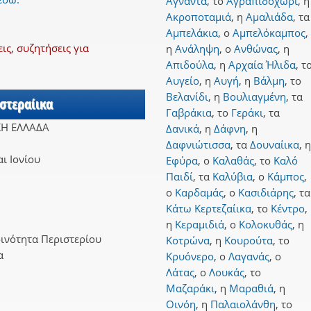
Άγναντα
,
το
Αγραπιδοχώρι
,
η
Ακροποταμιά
,
η
Αμαλιάδα
,
τα
Αμπελάκια
,
ο
Αμπελόκαμπος
,
ς, συζητήσεις για
η
Ανάληψη
,
ο
Ανθώνας
,
η
Απιδούλα
,
η
Αρχαία Ήλιδα
,
τ
Αυγείο
,
η
Αυγή
,
η
Βάλμη
,
το
Βελανίδι
,
η
Βουλιαγμένη
,
τα
Αστεραίικα
Γαβράκια
,
το
Γεράκι
,
τα
ΚΗ ΕΛΛΑΔΑ
Δανικά
,
η
Δάφνη
,
η
Δαφνιώτισσα
,
τα
Δουναίικα
,
η
ι Ιονίου
Εφύρα
,
ο
Καλαθάς
,
το
Καλό
Παιδί
,
τα
Καλύβια
,
ο
Κάμπος
,
ο
Καρδαμάς
,
ο
Κασιδιάρης
,
τα
Κάτω Κερτεζαίικα
,
το
Κέντρο
,
η
Κεραμιδιά
,
ο
Κολοκυθάς
,
η
ινότητα Περιστερίου
Κοτρώνα
,
η
Κουρούτα
,
το
α
Κρυόνερο
,
ο
Λαγανάς
,
ο
Λάτας
,
ο
Λουκάς
,
το
Μαζαράκι
,
η
Μαραθιά
,
η
Οινόη
,
η
Παλαιολάνθη
,
το