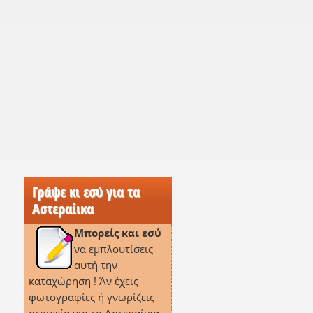
Γράψε κι εσύ για τα
Αστεραίικα
Μπορείς και εσύ
να εμπλουτίσεις
αυτή την
καταχώρηση ! Άν έχεις
φωτογραφίες ή γνωρίζεις