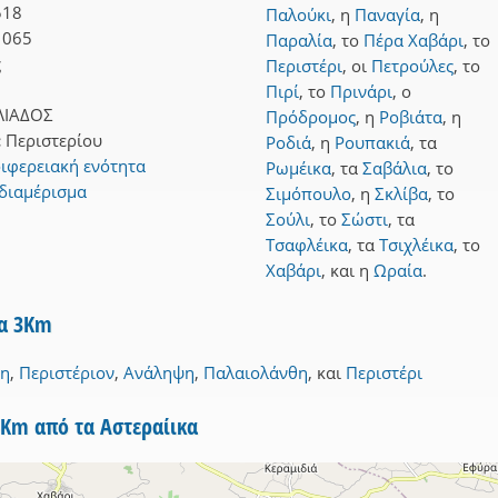
518
Παλούκι
,
η
Παναγία
,
η
1065
Παραλία
,
το
Πέρα Χαβάρι
,
το
ς
Περιστέρι
,
οι
Πετρούλες
,
το
Πιρί
,
το
Πρινάρι
,
ο
ΙΑΔΟΣ
Πρόδρομος
,
η
Ροβιάτα
,
η
:
Περιστερίου
Ροδιά
,
η
Ρουπακιά
,
τα
ιφερειακή ενότητα
Ρωμέικα
,
τα
Σαβάλια
,
το
 διαμέρισμα
Σιμόπουλο
,
η
Σκλίβα
,
το
Σούλι
,
το
Σώστι
,
τα
Τσαφλέικα
,
τα
Τσιχλέικα
,
το
Χαβάρι
,
και
η
Ωραία
.
να 3Km
θη
,
Περιστέριον
,
Ανάληψη
,
Παλαιολάνθη
,
και
Περιστέρι
5Km από τα Αστεραίικα