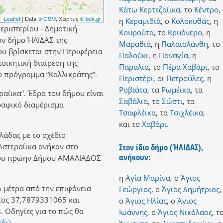
Κάτω Κερτεζαίικα
,
το
Κέντρο
,
Leaflet
| Data
© OSM
, Χάρτες
© buk.gr
η
Κεραμιδιά
,
ο
Κολοκυθάς
,
η
εριστερίου - Δημοτική
Κουρούτα
,
το
Κρυόνερο
,
η
ον δήμο ΉΛΙΔΑΣ της
Μαραθιά
,
η
Παλαιολάνθη
,
το
υ βρίσκεται στην Περιφέρεια
Παλούκι
,
η
Παναγία
,
η
οικητική διαίρεση της
Παραλία
,
το
Πέρα Χαβάρι
,
το
 πρόγραμμα “Καλλικράτης”.
Περιστέρι
,
οι
Πετρούλες
,
η
Ροβιάτα
,
τα
Ρωμέικα
,
τα
ραίικα”. Έδρα του δήμου είναι
Σαβάλια
,
το
Σώστι
,
τα
ραφικό διαμέρισμα
Τσαφλέικα
,
τα
Τσιχλέικα
,
και
το
Χαβάρι
.
λλάδας με το σχέδιο
 Αστεραίικα ανήκαν στο
Στον ίδιο δήμο (ΉΛΙΔΑΣ),
ανήκουν:
 του πρώην Δήμου ΑΜΑΛΙΑΔΟΣ
η
Αγία Μαρίνα
,
ο
Άγιος
 μέτρα από την επιφάνεια
Γεώργιος
,
ο
Άγιος Δημήτριος
,
τος 37,7879331065 και
ο
Άγιος Ηλίας
,
ο
Άγιος
 Οδηγίες για το πώς θα
Ιωάννης
,
ο
Άγιος Νικόλαος
,
τ
εδώ.