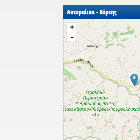
Αστεραίικα - Χάρτης
+
-