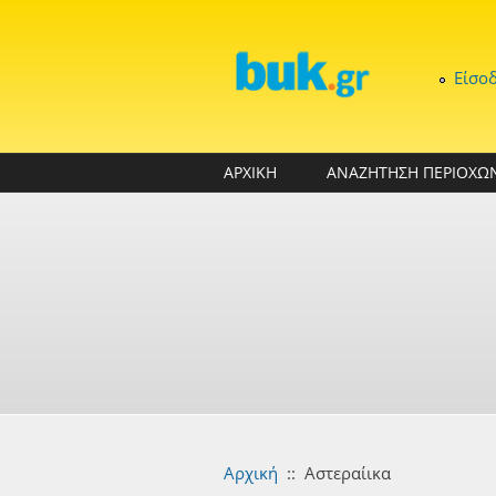
Παράκαμψη προς το κυρίως περιεχόμενο
Είσο
ΑΡΧΙΚΗ
ΑΝΑΖΗΤΗΣΗ ΠΕΡΙΟΧΩ
Αρχική
::
Αστεραίικα