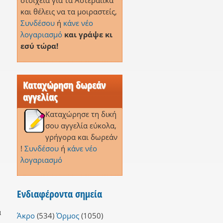
στοιχεία για τα Αστεραίικα
και θέλεις να τα μοιραστείς,
Συνδέσου
ή
κάνε νέο
λογαριασμό
και γράψε κι
εσύ τώρα!
Καταχώρηση δωρεάν
αγγελίας
Καταχώρησε τη δική
σου αγγελία εύκολα,
γρήγορα και δωρεάν
!
Συνδέσου
ή
κάνε νέο
λογαριασμό
Ενδιαφέροντα σημεία
α
Άκρο
(534)
Όρμος
(1050)