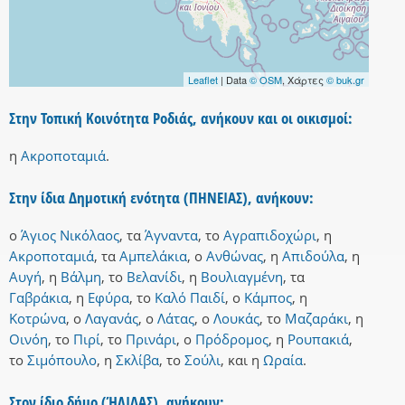
Leaflet
| Data
© OSM
, Χάρτες
© buk.gr
Στην Τοπική Κοινότητα Ροδιάς, ανήκουν και οι οικισμοί:
η
Ακροποταμιά
.
Στην ίδια Δημοτική ενότητα (ΠΗΝΕΙΑΣ), ανήκουν:
ο
Άγιος Νικόλαος
,
τα
Άγναντα
,
το
Αγραπιδοχώρι
,
η
Ακροποταμιά
,
τα
Αμπελάκια
,
ο
Ανθώνας
,
η
Απιδούλα
,
η
Αυγή
,
η
Βάλμη
,
το
Βελανίδι
,
η
Βουλιαγμένη
,
τα
Γαβράκια
,
η
Εφύρα
,
το
Καλό Παιδί
,
ο
Κάμπος
,
η
Κοτρώνα
,
ο
Λαγανάς
,
ο
Λάτας
,
ο
Λουκάς
,
το
Μαζαράκι
,
η
Οινόη
,
το
Πιρί
,
το
Πρινάρι
,
ο
Πρόδρομος
,
η
Ρουπακιά
,
το
Σιμόπουλο
,
η
Σκλίβα
,
το
Σούλι
,
και
η
Ωραία
.
Στον ίδιο δήμο (ΉΛΙΔΑΣ), ανήκουν: