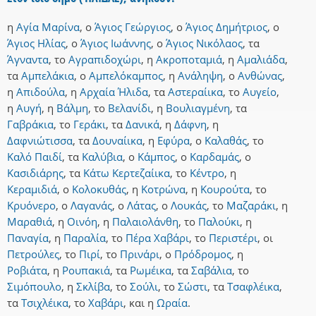
η
Αγία Μαρίνα
,
ο
Άγιος Γεώργιος
,
ο
Άγιος Δημήτριος
,
ο
Άγιος Ηλίας
,
ο
Άγιος Ιωάννης
,
ο
Άγιος Νικόλαος
,
τα
Άγναντα
,
το
Αγραπιδοχώρι
,
η
Ακροποταμιά
,
η
Αμαλιάδα
,
τα
Αμπελάκια
,
ο
Αμπελόκαμπος
,
η
Ανάληψη
,
ο
Ανθώνας
,
η
Απιδούλα
,
η
Αρχαία Ήλιδα
,
τα
Αστεραίικα
,
το
Αυγείο
,
η
Αυγή
,
η
Βάλμη
,
το
Βελανίδι
,
η
Βουλιαγμένη
,
τα
Γαβράκια
,
το
Γεράκι
,
τα
Δανικά
,
η
Δάφνη
,
η
Δαφνιώτισσα
,
τα
Δουναίικα
,
η
Εφύρα
,
ο
Καλαθάς
,
το
Καλό Παιδί
,
τα
Καλύβια
,
ο
Κάμπος
,
ο
Καρδαμάς
,
ο
Κασιδιάρης
,
τα
Κάτω Κερτεζαίικα
,
το
Κέντρο
,
η
Κεραμιδιά
,
ο
Κολοκυθάς
,
η
Κοτρώνα
,
η
Κουρούτα
,
το
Κρυόνερο
,
ο
Λαγανάς
,
ο
Λάτας
,
ο
Λουκάς
,
το
Μαζαράκι
,
η
Μαραθιά
,
η
Οινόη
,
η
Παλαιολάνθη
,
το
Παλούκι
,
η
Παναγία
,
η
Παραλία
,
το
Πέρα Χαβάρι
,
το
Περιστέρι
,
οι
Πετρούλες
,
το
Πιρί
,
το
Πρινάρι
,
ο
Πρόδρομος
,
η
Ροβιάτα
,
η
Ρουπακιά
,
τα
Ρωμέικα
,
τα
Σαβάλια
,
το
Σιμόπουλο
,
η
Σκλίβα
,
το
Σούλι
,
το
Σώστι
,
τα
Τσαφλέικα
,
τα
Τσιχλέικα
,
το
Χαβάρι
,
και
η
Ωραία
.