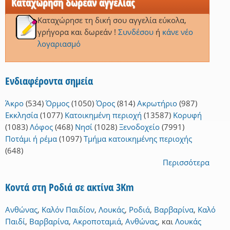
Καταχώρηση δωρεάν αγγελίας
Καταχώρησε τη δική σου αγγελία εύκολα,
γρήγορα και δωρεάν !
Συνδέσου
ή
κάνε νέο
λογαριασμό
Ενδιαφέροντα σημεία
Άκρο
(534)
Όρμος
(1050)
Όρος
(814)
Ακρωτήριο
(987)
Εκκλησία
(1077)
Κατοικημένη περιοχή
(13587)
Κορυφή
(1083)
Λόφος
(468)
Νησί
(1028)
Ξενοδοχείο
(7991)
Ποτάμι ή ρέμα
(1097)
Τμήμα κατοικημένης περιοχής
(648)
Περισσότερα
Κοντά στη Ροδιά σε ακτίνα 3Km
Ανθώνας
,
Καλόν Παιδίον
,
Λουκάς
,
Ροδιά
,
Βαρβαρίνα
,
Καλό
Παιδί
,
Βαρβαρίνα
,
Ακροποταμιά
,
Ανθώνας
,
και
Λουκάς