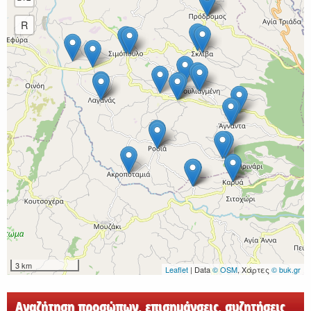
R
3 km
Leaflet
| Data
© OSM
, Χάρτες
© buk.gr
Αναζήτηση προσώπων, επισημάνσεις, συζητήσεις