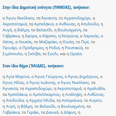
Στην ίδια Δημοτική ενότητα (ΠΗΝΕΙΑΣ), ανήκουν:
ο
Άγιος Νικόλαος
,
τα
Άγναντα
,
το
Αγραπιδοχώρι
,
η
Ακροποταμιά
,
τα
Αμπελάκια
,
ο
Ανθώνας
,
η
Απιδούλα
,
η
Αυγή
,
η
Βάλμη
,
το
Βελανίδι
,
η
Βουλιαγμένη
,
τα
Γαβράκια
,
η
Εφύρα
,
ο
Κάμπος
,
η
Κοτρώνα
,
ο
Λαγανάς
,
ο
Λάτας
,
ο
Λουκάς
,
το
Μαζαράκι
,
η
Οινόη
,
το
Πιρί
,
το
Πρινάρι
,
ο
Πρόδρομος
,
η
Ροδιά
,
η
Ρουπακιά
,
το
Σιμόπουλο
,
η
Σκλίβα
,
το
Σούλι
,
και
η
Ωραία
.
Στον ίδιο δήμο (ΉΛΙΔΑΣ), ανήκουν:
η
Αγία Μαρίνα
,
ο
Άγιος Γεώργιος
,
ο
Άγιος Δημήτριος
,
ο
Άγιος Ηλίας
,
ο
Άγιος Ιωάννης
,
ο
Άγιος Νικόλαος
,
τα
Άγναντα
,
το
Αγραπιδοχώρι
,
η
Ακροποταμιά
,
η
Αμαλιάδα
,
τα
Αμπελάκια
,
ο
Αμπελόκαμπος
,
η
Ανάληψη
,
ο
Ανθώνας
,
η
Απιδούλα
,
η
Αρχαία Ήλιδα
,
τα
Αστεραίικα
,
το
Αυγείο
,
η
Αυγή
,
η
Βάλμη
,
το
Βελανίδι
,
η
Βουλιαγμένη
,
τα
Γαβράκια
,
το
Γεράκι
,
τα
Δανικά
,
η
Δάφνη
,
η