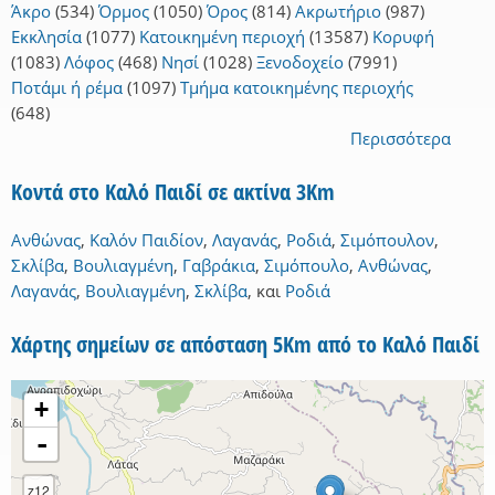
Άκρο
(534)
Όρμος
(1050)
Όρος
(814)
Ακρωτήριο
(987)
Εκκλησία
(1077)
Κατοικημένη περιοχή
(13587)
Κορυφή
(1083)
Λόφος
(468)
Νησί
(1028)
Ξενοδοχείο
(7991)
Ποτάμι ή ρέμα
(1097)
Τμήμα κατοικημένης περιοχής
(648)
Περισσότερα
Κοντά στο Καλό Παιδί σε ακτίνα 3Km
Ανθώνας
,
Καλόν Παιδίον
,
Λαγανάς
,
Ροδιά
,
Σιμόπουλον
,
Σκλίβα
,
Βουλιαγμένη
,
Γαβράκια
,
Σιμόπουλο
,
Ανθώνας
,
Λαγανάς
,
Βουλιαγμένη
,
Σκλίβα
,
και
Ροδιά
Χάρτης σημείων σε απόσταση 5Km από το Καλό Παιδί
+
-
z12