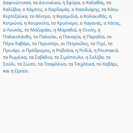
Δαφνιώτισσα
,
τα
Δουναίικα
,
η
Εφύρα
,
ο
Καλαθάς
,
τα
Καλύβια
,
ο
Κάμπος
,
ο
Καρδαμάς
,
ο
Κασιδιάρης
,
τα
Κάτω
Κερτεζαίικα
,
το
Κέντρο
,
η
Κεραμιδιά
,
ο
Κολοκυθάς
,
η
Κοτρώνα
,
η
Κουρούτα
,
το
Κρυόνερο
,
ο
Λαγανάς
,
ο
Λάτας
,
ο
Λουκάς
,
το
Μαζαράκι
,
η
Μαραθιά
,
η
Οινόη
,
η
Παλαιολάνθη
,
το
Παλούκι
,
η
Παναγία
,
η
Παραλία
,
το
Πέρα Χαβάρι
,
το
Περιστέρι
,
οι
Πετρούλες
,
το
Πιρί
,
το
Πρινάρι
,
ο
Πρόδρομος
,
η
Ροβιάτα
,
η
Ροδιά
,
η
Ρουπακιά
,
τα
Ρωμέικα
,
τα
Σαβάλια
,
το
Σιμόπουλο
,
η
Σκλίβα
,
το
Σούλι
,
το
Σώστι
,
τα
Τσαφλέικα
,
τα
Τσιχλέικα
,
το
Χαβάρι
,
και
η
Ωραία
.