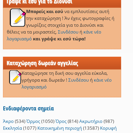
Γράψε κι εσύ για το Διονύσι
Μπορείς και εσύ
να εμπλουτίσεις αυτή
την καταχώρηση ! Άν έχεις φωτογραφίες ή
γνωρίζεις στοιχεία για το Διονύσι και
θέλεις να τα μοιραστείς,
Συνδέσου
ή
κάνε νέο
λογαριασμό
και γράψε κι εσύ τώρα!
Καταχώρηση δωρεάν αγγελίας
Καταχώρησε τη δική σου αγγελία εύκολα,
γρήγορα και δωρεάν !
Συνδέσου
ή
κάνε νέο
λογαριασμό
Ενδιαφέροντα σημεία
Άκρο
(534)
Όρμος
(1050)
Όρος
(814)
Ακρωτήριο
(987)
Εκκλησία
(1077)
Κατοικημένη περιοχή
(13587)
Κορυφή