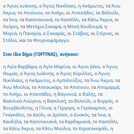
ο
Άγιος Ιωάννης
,
ο
Άγιος Νικόλαος
,
η
Ακάμωτος
,
τα
Άνω
Άκρια
,
το
Αποΐνιον
,
το
Ασήμι
,
οι
Ατσιπάδες
,
το
Βελούλι
,
τα
Ίνια
,
τα
Καπετανιανά
,
το
Καστέλλι
,
τα
Κάτω Άκρια
,
οι
Λούρες
,
τα
Μετόχια Σοκαρά
,
η
Μονή Κουδουμά
,
η
Μοριά
,
η
Παναγία
,
ο
Σοκαράς
,
οι
Στάβιες
,
οι
Στέρνες
,
οι
Στόλοι
,
και
το
Φουρνοφάραγγο
.
Στον ίδιο δήμο (ΓΟΡΤΥΝΑΣ), ανήκουν:
η
Αγία Βαρβάρα
,
η
Αγία Μαρίνα
,
οι
Άγιοι Δέκα
,
ο
Άγιος
Θωμάς
,
ο
Άγιος Ιωάννης
,
ο
Άγιος Κύριλλος
,
ο
Άγιος
Νικόλαος
,
η
Ακάμωτος
,
ο
Αμπελούζος
,
τα
Άνω Άκρια
,
τα
Άνω Μούλια
,
το
Απεσωκάρι
,
το
Αποΐνιον
,
τα
Απομαρμά
,
το
Ασήμι
,
οι
Ατσιπάδες
,
η
Βαγιονιά
,
ο
Βαλής
,
τα
Βασιλικά Ανώγεια
,
η
Βασιλική
,
το
Βελούλι
,
ο
Βορρός
,
ο
Βουρβουλίτης
,
η
Γέννα
,
η
Γέργερη
,
ο
Γερόκαμπος
,
οι
Γκαγκάλες
,
το
Δούλι
,
οι
Δρόσοι
,
ο
Δυσκός
,
τα
Ίνια
,
η
Κανδήλα
,
τα
Καπετανιανά
,
τα
Καρδαμιανά
,
το
Καστέλλι
,
τα
Κάτω Άκρια
,
τα
Κάτω Μούλια
,
το
Κερατοκεφάλι
,
η