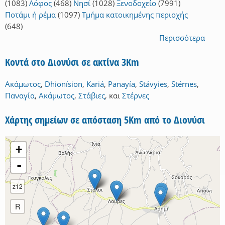
(1083)
Λόφος
(468)
Νησί
(1028)
Ξενοδοχείο
(7991)
Ποτάμι ή ρέμα
(1097)
Τμήμα κατοικημένης περιοχής
(648)
Περισσότερα
Κοντά στο Διονύσι σε ακτίνα 3Km
Ακάμωτος
,
Dhionísion
,
Kariá
,
Panayía
,
Stávyies
,
Stérnes
,
Παναγία
,
Ακάμωτος
,
Στάβιες
,
και
Στέρνες
Χάρτης σημείων σε απόσταση 5Km από το Διονύσι
+
-
z12
R