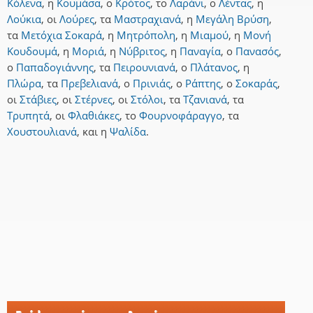
Κόλενα
,
η
Κουμάσα
,
ο
Κρότος
,
το
Λαράνι
,
ο
Λέντας
,
η
Λούκια
,
οι
Λούρες
,
τα
Μαστραχιανά
,
η
Μεγάλη Βρύση
,
τα
Μετόχια Σοκαρά
,
η
Μητρόπολη
,
η
Μιαμού
,
η
Μονή
Κουδουμά
,
η
Μοριά
,
η
Νύβριτος
,
η
Παναγία
,
ο
Πανασός
,
ο
Παπαδογιάννης
,
τα
Πειρουνιανά
,
ο
Πλάτανος
,
η
Πλώρα
,
τα
Πρεβελιανά
,
ο
Πρινιάς
,
ο
Ράπτης
,
ο
Σοκαράς
,
οι
Στάβιες
,
οι
Στέρνες
,
οι
Στόλοι
,
τα
Τζανιανά
,
τα
Τρυπητά
,
οι
Φλαθιάκες
,
το
Φουρνοφάραγγο
,
τα
Χουστουλιανά
,
και
η
Ψαλίδα
.