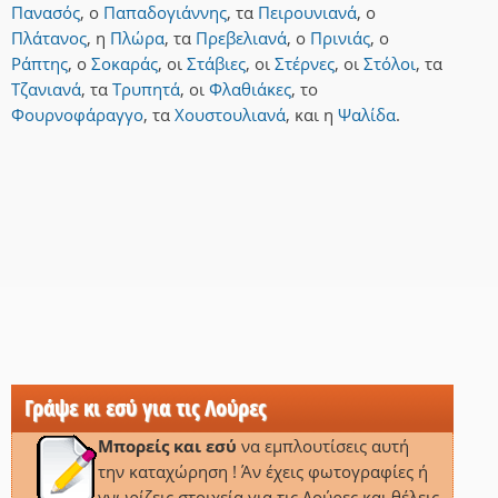
Πανασός
,
ο
Παπαδογιάννης
,
τα
Πειρουνιανά
,
ο
Πλάτανος
,
η
Πλώρα
,
τα
Πρεβελιανά
,
ο
Πρινιάς
,
ο
Ράπτης
,
ο
Σοκαράς
,
οι
Στάβιες
,
οι
Στέρνες
,
οι
Στόλοι
,
τα
Τζανιανά
,
τα
Τρυπητά
,
οι
Φλαθιάκες
,
το
Φουρνοφάραγγο
,
τα
Χουστουλιανά
,
και
η
Ψαλίδα
.
Γράψε κι εσύ για τις Λούρες
Μπορείς και εσύ
να εμπλουτίσεις αυτή
την καταχώρηση ! Άν έχεις φωτογραφίες ή
γνωρίζεις στοιχεία για τις Λούρες και θέλεις