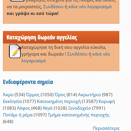
να τα μοιραστείς,
Συνδέσου
ή
κάνε νέο λογαριασμό
και γράψε κι εσύ τώρα!
Καταχώρηση δωρεάν αγγελίας
Καταχώρησε τη δική σου αγγελία εύκολα,
γρήγορα και δωρεάν !
Συνδέσου
ή
κάνε νέο
λογαριασμό
Ενδιαφέροντα σημεία
Άκρο
(534)
Όρμος
(1050)
Όρος
(814)
Ακρωτήριο
(987)
Εκκλησία
(1077)
Κατοικημένη περιοχή
(13587)
Κορυφή
(1083)
Λόφος
(468)
Νησί
(1028)
Ξενοδοχείο
(7991)
Ποτάμι ή ρέμα
(1097)
Τμήμα κατοικημένης περιοχής
(648)
Περισσότερα