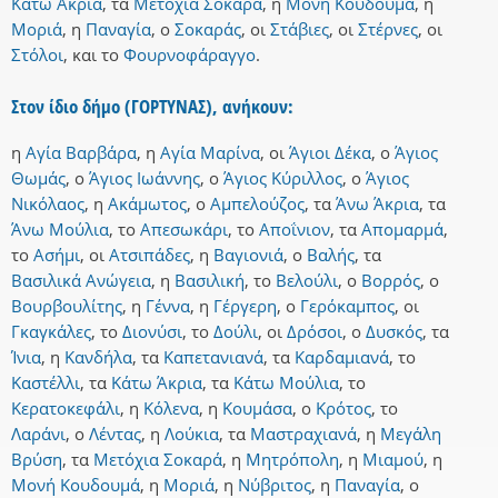
Κάτω Άκρια
,
τα
Μετόχια Σοκαρά
,
η
Μονή Κουδουμά
,
η
Μοριά
,
η
Παναγία
,
ο
Σοκαράς
,
οι
Στάβιες
,
οι
Στέρνες
,
οι
Στόλοι
,
και
το
Φουρνοφάραγγο
.
Στον ίδιο δήμο (ΓΟΡΤΥΝΑΣ), ανήκουν:
η
Αγία Βαρβάρα
,
η
Αγία Μαρίνα
,
οι
Άγιοι Δέκα
,
ο
Άγιος
Θωμάς
,
ο
Άγιος Ιωάννης
,
ο
Άγιος Κύριλλος
,
ο
Άγιος
Νικόλαος
,
η
Ακάμωτος
,
ο
Αμπελούζος
,
τα
Άνω Άκρια
,
τα
Άνω Μούλια
,
το
Απεσωκάρι
,
το
Αποΐνιον
,
τα
Απομαρμά
,
το
Ασήμι
,
οι
Ατσιπάδες
,
η
Βαγιονιά
,
ο
Βαλής
,
τα
Βασιλικά Ανώγεια
,
η
Βασιλική
,
το
Βελούλι
,
ο
Βορρός
,
ο
Βουρβουλίτης
,
η
Γέννα
,
η
Γέργερη
,
ο
Γερόκαμπος
,
οι
Γκαγκάλες
,
το
Διονύσι
,
το
Δούλι
,
οι
Δρόσοι
,
ο
Δυσκός
,
τα
Ίνια
,
η
Κανδήλα
,
τα
Καπετανιανά
,
τα
Καρδαμιανά
,
το
Καστέλλι
,
τα
Κάτω Άκρια
,
τα
Κάτω Μούλια
,
το
Κερατοκεφάλι
,
η
Κόλενα
,
η
Κουμάσα
,
ο
Κρότος
,
το
Λαράνι
,
ο
Λέντας
,
η
Λούκια
,
τα
Μαστραχιανά
,
η
Μεγάλη
Βρύση
,
τα
Μετόχια Σοκαρά
,
η
Μητρόπολη
,
η
Μιαμού
,
η
Μονή Κουδουμά
,
η
Μοριά
,
η
Νύβριτος
,
η
Παναγία
,
ο