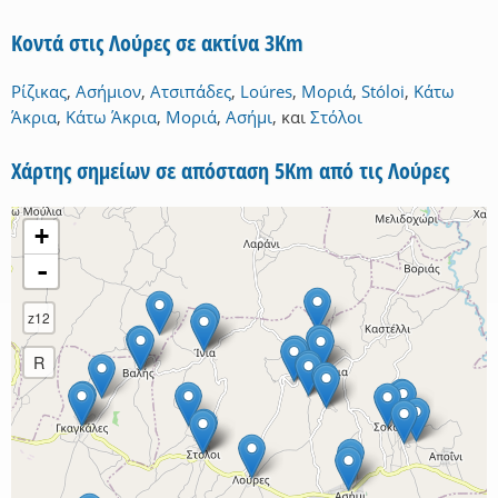
Κοντά στις Λούρες σε ακτίνα 3Km
Ρίζικας
,
Ασήμιον
,
Ατσιπάδες
,
Loúres
,
Μοριά
,
Stóloi
,
Κάτω
Άκρια
,
Κάτω Άκρια
,
Μοριά
,
Ασήμι
,
και
Στόλοι
Χάρτης σημείων σε απόσταση 5Km από τις Λούρες
+
-
z12
R