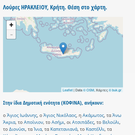
Λούρες ΗΡΑΚΛΕΙΟΥ, Κρήτη. Θέση στο χάρτη.
+
-
Leaflet
| Data
© OSM
, Χάρτες
© buk.gr
Στην ίδια Δημοτική ενότητα (ΚΟΦΙΝΑ), ανήκουν:
ο
Άγιος Ιωάννης
,
ο
Άγιος Νικόλαος
,
η
Ακάμωτος
,
τα
Άνω
Άκρια
,
το
Αποΐνιον
,
το
Ασήμι
,
οι
Ατσιπάδες
,
το
Βελούλι
,
το
Διονύσι
,
τα
Ίνια
,
τα
Καπετανιανά
,
το
Καστέλλι
,
τα