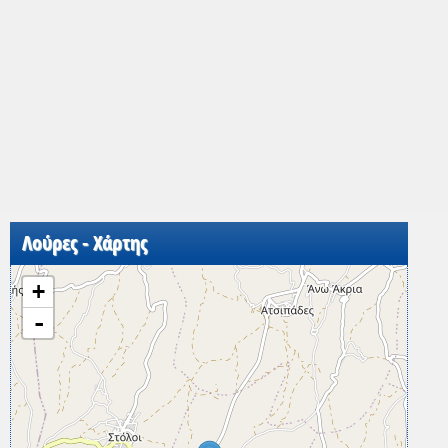
Λούρες - Χάρτης
+
-