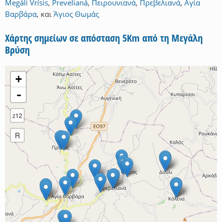
Megáli Vrísis
,
Prevelianá
,
Πειρουνιανά
,
Πρεβελιανά
,
Αγία
Βαρβάρα
,
και
Άγιος Θωμάς
Χάρτης σημείων σε απόσταση 5Km από τη Μεγάλη
Βρύση
+
-
z12
R