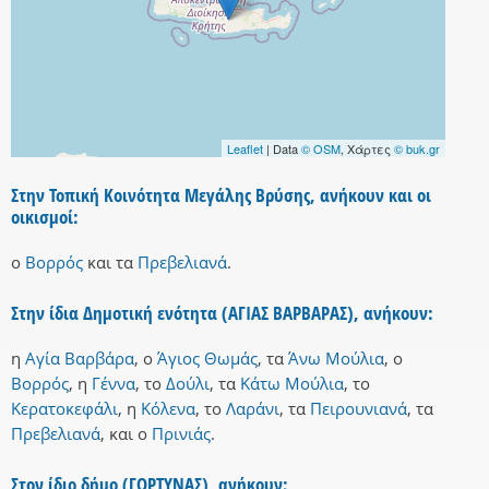
Leaflet
| Data
© OSM
, Χάρτες
© buk.gr
Στην Τοπική Κοινότητα Μεγάλης Βρύσης, ανήκουν και οι
οικισμοί:
ο
Βορρός
και
τα
Πρεβελιανά
.
Στην ίδια Δημοτική ενότητα (ΑΓΙΑΣ ΒΑΡΒΑΡΑΣ), ανήκουν:
η
Αγία Βαρβάρα
,
ο
Άγιος Θωμάς
,
τα
Άνω Μούλια
,
ο
Βορρός
,
η
Γέννα
,
το
Δούλι
,
τα
Κάτω Μούλια
,
το
Κερατοκεφάλι
,
η
Κόλενα
,
το
Λαράνι
,
τα
Πειρουνιανά
,
τα
Πρεβελιανά
,
και
ο
Πρινιάς
.
Στον ίδιο δήμο (ΓΟΡΤΥΝΑΣ), ανήκουν: