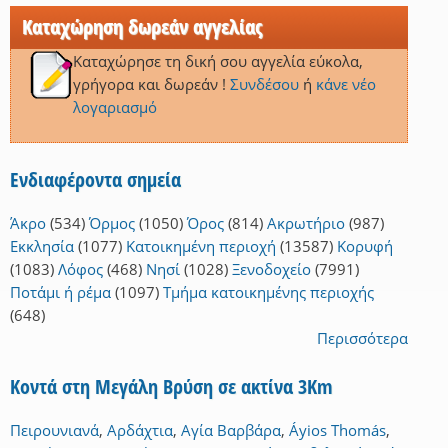
Καταχώρηση δωρεάν αγγελίας
Καταχώρησε τη δική σου αγγελία εύκολα,
γρήγορα και δωρεάν !
Συνδέσου
ή
κάνε νέο
λογαριασμό
Ενδιαφέροντα σημεία
Άκρο
(534)
Όρμος
(1050)
Όρος
(814)
Ακρωτήριο
(987)
Εκκλησία
(1077)
Κατοικημένη περιοχή
(13587)
Κορυφή
(1083)
Λόφος
(468)
Νησί
(1028)
Ξενοδοχείο
(7991)
Ποτάμι ή ρέμα
(1097)
Τμήμα κατοικημένης περιοχής
(648)
Περισσότερα
Κοντά στη Μεγάλη Βρύση σε ακτίνα 3Km
Πειρουνιανά
,
Αρδάχτια
,
Αγία Βαρβάρα
,
Áyios Thomás
,