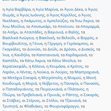
η
Αγία Βαρβάρα
,
η
Αγία Μαρίνα
,
οι
Άγιοι Δέκα
,
ο
Άγιος
Θωμάς
,
ο
Άγιος Ιωάννης
,
ο
Άγιος Κύριλλος
,
ο
Άγιος
Νικόλαος
,
η
Ακάμωτος
,
ο
Αμπελούζος
,
τα
Άνω Άκρια
,
τα
Άνω Μούλια
,
το
Απεσωκάρι
,
το
Αποΐνιον
,
τα
Απομαρμά
,
το
Ασήμι
,
οι
Ατσιπάδες
,
η
Βαγιονιά
,
ο
Βαλής
,
τα
Βασιλικά Ανώγεια
,
η
Βασιλική
,
το
Βελούλι
,
ο
Βορρός
,
ο
Βουρβουλίτης
,
η
Γέννα
,
η
Γέργερη
,
ο
Γερόκαμπος
,
οι
Γκαγκάλες
,
το
Διονύσι
,
το
Δούλι
,
οι
Δρόσοι
,
ο
Δυσκός
,
τα
Ίνια
,
η
Κανδήλα
,
τα
Καπετανιανά
,
τα
Καρδαμιανά
,
το
Καστέλλι
,
τα
Κάτω Άκρια
,
τα
Κάτω Μούλια
,
το
Κερατοκεφάλι
,
η
Κόλενα
,
η
Κουμάσα
,
ο
Κρότος
,
το
Λαράνι
,
ο
Λέντας
,
η
Λούκια
,
οι
Λούρες
,
τα
Μαστραχιανά
,
τα
Μετόχια Σοκαρά
,
η
Μητρόπολη
,
η
Μιαμού
,
η
Μονή
Κουδουμά
,
η
Μοριά
,
η
Νύβριτος
,
η
Παναγία
,
ο
Πανασός
,
ο
Παπαδογιάννης
,
τα
Πειρουνιανά
,
ο
Πλάτανος
,
η
Πλώρα
,
τα
Πρεβελιανά
,
ο
Πρινιάς
,
ο
Ράπτης
,
ο
Σοκαράς
,
οι
Στάβιες
,
οι
Στέρνες
,
οι
Στόλοι
,
τα
Τζανιανά
,
τα
Τρυπητά
,
οι
Φλαθιάκες
,
το
Φουρνοφάραγγο
,
τα