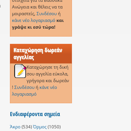
στοιχεία για τα Βασιλικά
α
Ανώγεια και θέλεις να τα
μοιραστείς,
Συνδέσου
ή
κάνε νέο λογαριασμό
και
γράψε κι εσύ τώρα!
Καταχώρηση δωρεάν
αγγελίας
Καταχώρησε τη δική
σου αγγελία εύκολα,
γρήγορα και δωρεάν
!
Συνδέσου
ή
κάνε νέο
λογαριασμό
Ενδιαφέροντα σημεία
Άκρο
(534)
Όρμος
(1050)