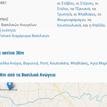
0881
οι
Στάβιες
,
οι
Στέρνες
,
οι
Στόλοι
,
τα
Τζανιανά
,
τα
Τρυπητά
,
οι
Φλαθιάκες
,
το
ΥΝΑΣ
Φουρνοφάραγγο
,
τα
:
Βασιλικών Ανωγείων
Χουστουλιανά
,
και
η
Ψαλίδα
.
ή ενότητα
Τοπικό διαμέρισμα Βασιλικών
ε ακτίνα 3Km
siliká Anóyia
,
Βαγιονιά
,
Portí
,
Koutsokéra
,
Φλαθιάκες
,
Αγία Μαρ
5Km από τα Βασιλικά Ανώγεια