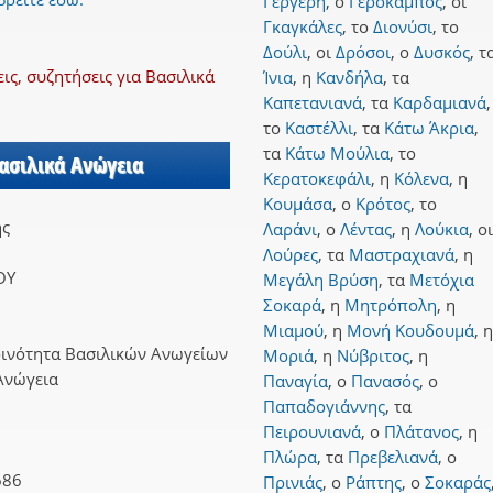
Γέργερη
,
ο
Γερόκαμπος
,
οι
Γκαγκάλες
,
το
Διονύσι
,
το
Δούλι
,
οι
Δρόσοι
,
ο
Δυσκός
,
τ
ς, συζητήσεις για Βασιλικά
Ίνια
,
η
Κανδήλα
,
τα
Καπετανιανά
,
τα
Καρδαμιανά
,
το
Καστέλλι
,
τα
Κάτω Άκρια
,
τα
Κάτω Μούλια
,
το
Βασιλικά Ανώγεια
Κερατοκεφάλι
,
η
Κόλενα
,
η
Κουμάσα
,
ο
Κρότος
,
το
ης
Λαράνι
,
ο
Λέντας
,
η
Λούκια
,
οι
Λούρες
,
τα
Μαστραχιανά
,
η
ΟΥ
Μεγάλη Βρύση
,
τα
Μετόχια
Σοκαρά
,
η
Μητρόπολη
,
η
Μιαμού
,
η
Μονή Κουδουμά
,
η
οινότητα Βασιλικών Ανωγείων
Μοριά
,
η
Νύβριτος
,
η
Ανώγεια
Παναγία
,
ο
Πανασός
,
ο
Παπαδογιάννης
,
τα
Πειρουνιανά
,
ο
Πλάτανος
,
η
Πλώρα
,
τα
Πρεβελιανά
,
ο
686
Πρινιάς
,
ο
Ράπτης
,
ο
Σοκαράς