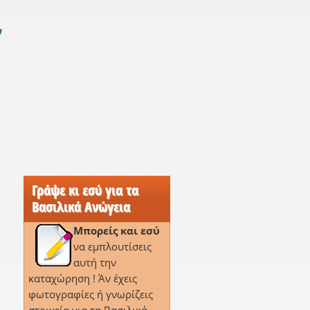
ν
Γράψε κι εσύ για τα
Βασιλικά Ανώγεια
Μπορείς και εσύ
να εμπλουτίσεις
αυτή την
καταχώρηση ! Άν έχεις
φωτογραφίες ή γνωρίζεις