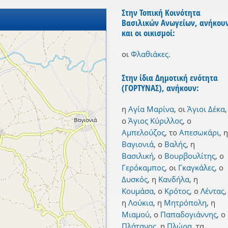
Στην Τοπική Κοινότητα
Βασιλικών Ανωγείων, ανήκου
και οι οικισμοί:
οι
Φλαθιάκες
.
Στην ίδια Δημοτική ενότητα
(ΓΟΡΤΥΝΑΣ), ανήκουν:
η
Αγία Μαρίνα
,
οι
Άγιοι Δέκα
,
ο
Άγιος Κύριλλος
,
ο
Αμπελούζος
,
το
Απεσωκάρι
,
η
Βαγιονιά
,
ο
Βαλής
,
η
Βασιλική
,
ο
Βουρβουλίτης
,
ο
Γερόκαμπος
,
οι
Γκαγκάλες
,
ο
Δυσκός
,
η
Κανδήλα
,
η
Κουμάσα
,
ο
Κρότος
,
ο
Λέντας
,
η
Λούκια
,
η
Μητρόπολη
,
η
Μιαμού
,
ο
Παπαδογιάννης
,
ο
Πλάτανος
,
η
Πλώρα
,
τα