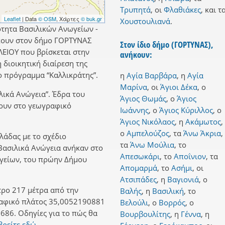
Τρυπητά
,
οι
Φλαθιάκες
,
και
τ
Leaflet
| Data
© OSM
, Χάρτες
© buk.gr
Χουστουλιανά
.
ότητα Βασιλικών Ανωγείων -
κουν στον δήμο ΓΟΡΤΥΝΑΣ
Στον ίδιο δήμο (ΓΟΡΤΥΝΑΣ),
ΛΕΙΟΥ που βρίσκεται στην
ανήκουν:
 διοικητική διαίρεση της
 πρόγραμμα “Καλλικράτης”.
η
Αγία Βαρβάρα
,
η
Αγία
Μαρίνα
,
οι
Άγιοι Δέκα
,
ο
λικά Ανώγεια”. Έδρα του
Άγιος Θωμάς
,
ο
Άγιος
ήκουν στο γεωγραφικό
Ιωάννης
,
ο
Άγιος Κύριλλος
,
ο
Άγιος Νικόλαος
,
η
Ακάμωτος
,
ο
Αμπελούζος
,
τα
Άνω Άκρια
,
λλάδας με το σχέδιο
τα
Άνω Μούλια
,
το
 Βασιλικά Ανώγεια ανήκαν στο
Απεσωκάρι
,
το
Αποΐνιον
,
τα
γείων, του πρώην Δήμου
Απομαρμά
,
το
Ασήμι
,
οι
Ατσιπάδες
,
η
Βαγιονιά
,
ο
τρο 217 μέτρα από την
Βαλής
,
η
Βασιλική
,
το
ραφικό πλάτος 35,0052190881
Βελούλι
,
ο
Βορρός
,
ο
686. Οδηγίες για το πώς θα
Βουρβουλίτης
,
η
Γέννα
,
η
βρείτε εδώ.