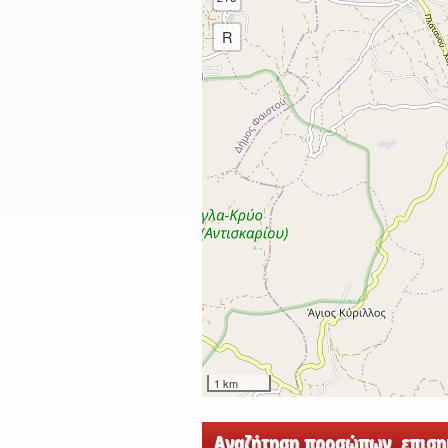
R
1 km
Αναζήτηση προσώπων, επισημ