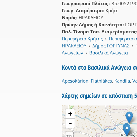
Γεωγραφικό Πλάτος :
35.005219
Γεωγ. Διαμέρισμα:
Κρήτη
Νομός:
ΗΡΑΚΛΕΙΟΥ
Πρώην Δήμος ή Κοινότητα:
ΓΟΡΤ
Παλ. Όνομα Τοπ. Διαμερίσματος
Περιφέρεια Κρήτης
›
Περιφερειακ
ΗΡΑΚΛΕΙΟΥ
›
Δήμος ΓΟΡΤΥΝΑΣ
›
Ανωγείων
›
Βασιλικά Ανώγεια
Κοντά στα Βασιλικά Ανώγεια σ
Apesokárion
,
Flathiákes
,
Kandila
,
Va
Χάρτης σημείων σε απόσταση 
+
-
z13