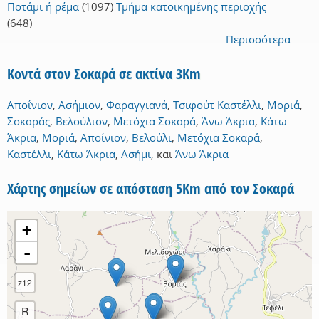
Ποτάμι ή ρέμα
(1097)
Τμήμα κατοικημένης περιοχής
(648)
Περισσότερα
Κοντά στον Σοκαρά σε ακτίνα 3Km
Αποΐνιον
,
Ασήμιον
,
Φαραγγιανά
,
Τσιφούτ Καστέλλι
,
Μοριά
,
Σοκαράς
,
Βελούλιον
,
Μετόχια Σοκαρά
,
Άνω Άκρια
,
Κάτω
Άκρια
,
Μοριά
,
Αποΐνιον
,
Βελούλι
,
Μετόχια Σοκαρά
,
Καστέλλι
,
Κάτω Άκρια
,
Ασήμι
,
και
Άνω Άκρια
Χάρτης σημείων σε απόσταση 5Km από τον Σοκαρά
+
-
z12
R