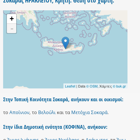
Σοκαράς ΗΡΑΚΛΕΙΟΥ, Κρήτη. Θέση στο χάρτη.
+
-
Leaflet
| Data
© OSM
, Χάρτες
© buk.gr
Στην Τοπική Κοινότητα Σοκαρά, ανήκουν και οι οικισμοί:
το
Αποΐνιον
,
το
Βελούλι
και
τα
Μετόχια Σοκαρά
.
Στην ίδια Δημοτική ενότητα (ΚΟΦΙΝΑ), ανήκουν:
ο
Άγιος Ιωάννης
,
ο
Άγιος Νικόλαος
,
η
Ακάμωτος
,
τα
Άνω