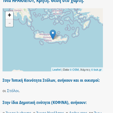
Ίνια ΗΡΑΚΛΕΙΟΥ, Κρήτη. Θέση στο χάρτη.
+
-
Leaflet
| Data
© OSM
, Χάρτες
© buk.gr
Στην Τοπική Κοινότητα Στόλων, ανήκουν και οι οικισμοί:
οι
Στόλοι
.
Στην ίδια Δημοτική ενότητα (ΚΟΦΙΝΑ), ανήκουν:
ο
Άγιος Ιωάννης
,
ο
Άγιος Νικόλαος
,
η
Ακάμωτος
,
τα
Άνω