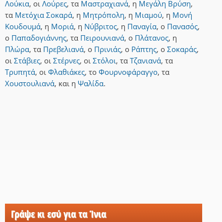
Λούκια
,
οι
Λούρες
,
τα
Μαστραχιανά
,
η
Μεγάλη Βρύση
,
τα
Μετόχια Σοκαρά
,
η
Μητρόπολη
,
η
Μιαμού
,
η
Μονή
Κουδουμά
,
η
Μοριά
,
η
Νύβριτος
,
η
Παναγία
,
ο
Πανασός
,
ο
Παπαδογιάννης
,
τα
Πειρουνιανά
,
ο
Πλάτανος
,
η
Πλώρα
,
τα
Πρεβελιανά
,
ο
Πρινιάς
,
ο
Ράπτης
,
ο
Σοκαράς
,
οι
Στάβιες
,
οι
Στέρνες
,
οι
Στόλοι
,
τα
Τζανιανά
,
τα
Τρυπητά
,
οι
Φλαθιάκες
,
το
Φουρνοφάραγγο
,
τα
Χουστουλιανά
,
και
η
Ψαλίδα
.
Γράψε κι εσύ για τα Ίνια