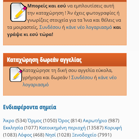
Μπορείς και εσύ
να εμπλουτίσεις αυτή
την καταχώρηση ! Άν έχεις φωτογραφίες ή
γνωρίζεις στοιχεία για τα Ίνια και θέλεις να
τα μοιραστείς,
Συνδέσου
ή
κάνε νέο λογαριασμό
και
γράψε κι εσύ τώρα!
Καταχώρηση δωρεάν αγγελίας
Καταχώρησε τη δική σου αγγελία εύκολα,
γρήγορα και δωρεάν !
Συνδέσου
ή
κάνε νέο
λογαριασμό
Ενδιαφέροντα σημεία
Άκρο
(534)
Όρμος
(1050)
Όρος
(814)
Ακρωτήριο
(987)
Εκκλησία
(1077)
Κατοικημένη περιοχή
(13587)
Κορυφή
(1083)
Λόφος
(468)
Νησί
(1028)
Ξενοδοχείο
(7991)