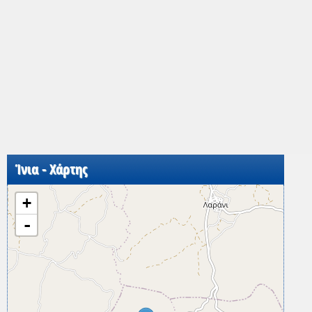
Ίνια - Χάρτης
+
-