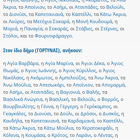
Άκρια
,
το
Αποΐνιον
,
το
Ασήμι
,
οι
Ατσιπάδες
,
το
Βελούλι
,
το
Διονύσι
,
τα
Καπετανιανά
,
το
Καστέλλι
,
τα
Κάτω Άκρια
,
οι
Λούρες
,
τα
Μετόχια Σοκαρά
,
η
Μονή Κουδουμά
,
η
Μοριά
,
η
Παναγία
,
ο
Σοκαράς
,
οι
Στάβιες
,
οι
Στέρνες
,
οι
Στόλοι
,
και
το
Φουρνοφάραγγο
.
Στον ίδιο δήμο (ΓΟΡΤΥΝΑΣ), ανήκουν:
η
Αγία Βαρβάρα
,
η
Αγία Μαρίνα
,
οι
Άγιοι Δέκα
,
ο
Άγιος
Θωμάς
,
ο
Άγιος Ιωάννης
,
ο
Άγιος Κύριλλος
,
ο
Άγιος
Νικόλαος
,
η
Ακάμωτος
,
ο
Αμπελούζος
,
τα
Άνω Άκρια
,
τα
Άνω Μούλια
,
το
Απεσωκάρι
,
το
Αποΐνιον
,
τα
Απομαρμά
,
το
Ασήμι
,
οι
Ατσιπάδες
,
η
Βαγιονιά
,
ο
Βαλής
,
τα
Βασιλικά Ανώγεια
,
η
Βασιλική
,
το
Βελούλι
,
ο
Βορρός
,
ο
Βουρβουλίτης
,
η
Γέννα
,
η
Γέργερη
,
ο
Γερόκαμπος
,
οι
Γκαγκάλες
,
το
Διονύσι
,
το
Δούλι
,
οι
Δρόσοι
,
ο
Δυσκός
,
η
Κανδήλα
,
τα
Καπετανιανά
,
τα
Καρδαμιανά
,
το
Καστέλλι
,
τα
Κάτω Άκρια
,
τα
Κάτω Μούλια
,
το
Κερατοκεφάλι
,
η
Κόλενα
,
η
Κουμάσα
,
ο
Κρότος
,
το
Λαράνι
,
ο
Λέντας
,
η