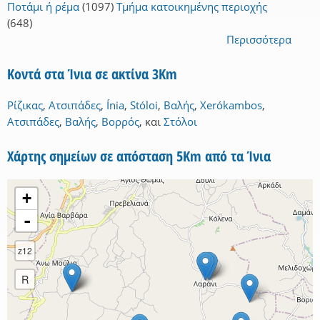
Ποτάμι ή ρέμα
(1097)
Τμήμα κατοικημένης περιοχής
(648)
Περισσότερα
Κοντά στα Ίνια σε ακτίνα 3Km
Ρίζικας
,
Ατσιπάδες
,
Ínia
,
Stóloi
,
Βαλής
,
Xerókambos
,
Ατσιπάδες
,
Βαλής
,
Βορρός
,
και
Στόλοι
Χάρτης σημείων σε απόσταση 5Km από τα Ίνια
+
-
z12
R